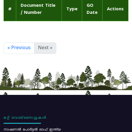
Document Title
GO
#
Type
Actions
/ Number
Date
« Previous
Next »
മറ്റ് വെബ്സൈറ്റുകൾ
നാഷണൽ പോർട്ടൽ ഓഫ് ഇന്ത്യ