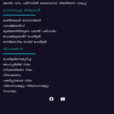
കേന്ദ്ര വനം പരിസ്ഥിതി കാലാവസ്ഥ വ്യതിയാന വകുപ്പ്
പ്രധാനപ്പെട്ട ലിങ്കുകൾ
ഓൺലൈൻ സേവനങ്ങൾ
ഡാഷ്ബോർഡ്
മുഖ്യമന്ത്രിയുടെ പരാതി പരിഹാരം
ഡോക്യുമെൻ്റ് പോർട്ടൽ
ഔദ്യോഗിക വെബ് പോർട്ടൽ
വിവരങ്ങൾ
പോര്‍ട്ടലിനെക്കുറിച്ച്
ഹൈപ്പർലിങ്ക് നയം
സ്വകാര്യതാ നയം
നിരാകരണം
പകർപ്പവകാശ നയം
വ്യവസ്ഥകളും നിബന്ധനകളും
സഹായം