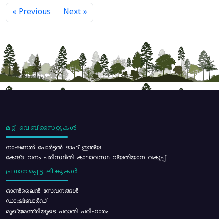
« Previous
Next »
മറ്റ് വെബ്സൈറ്റുകൾ
നാഷണൽ പോർട്ടൽ ഓഫ് ഇന്ത്യ
കേന്ദ്ര വനം പരിസ്ഥിതി കാലാവസ്ഥ വ്യതിയാന വകുപ്പ്
പ്രധാനപ്പെട്ട ലിങ്കുകൾ
ഓൺലൈൻ സേവനങ്ങൾ
ഡാഷ്ബോർഡ്
മുഖ്യമന്ത്രിയുടെ പരാതി പരിഹാരം