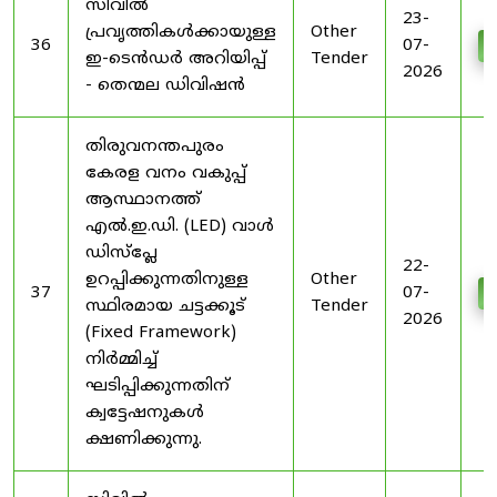
സിവിൽ
23-
പ്രവൃത്തികൾക്കായുള്ള
Other
36
07-
D
ഇ-ടെൻഡർ അറിയിപ്പ്
Tender
2026
- തെന്മല ഡിവിഷൻ
തിരുവനന്തപുരം
കേരള വനം വകുപ്പ്
ആസ്ഥാനത്ത്
എൽ.ഇ.ഡി. (LED) വാൾ
ഡിസ്‌പ്ലേ
22-
ഉറപ്പിക്കുന്നതിനുള്ള
Other
37
07-
D
സ്ഥിരമായ ചട്ടക്കൂട്
Tender
2026
(Fixed Framework)
നിർമ്മിച്ച്
ഘടിപ്പിക്കുന്നതിന്
ക്വട്ടേഷനുകൾ
ക്ഷണിക്കുന്നു.