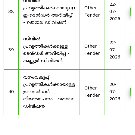
സിവിൽ
22-
പ്രവൃത്തികൾക്കായുള്ള
Other
38
07-
D
ഇ-ടെൻഡർ അറിയിപ്പ്
Tender
2026
- തെന്മല ഡിവിഷൻ
സിവിൽ
22-
പ്രവൃത്തികൾക്കുള്ള
Other
39
07-
D
ടെൻഡർ അറിയിപ്പ് -
Tender
2026
കണ്ണൂർ ഡിവിഷൻ
വനംവകുപ്പ്
പ്രവൃത്തികൾക്കായുള്ള
20-
Other
40
ഇ-ടെൻഡർ
07-
D
Tender
വിജ്ഞാപനം - തെന്മല
2026
ഡിവിഷൻ