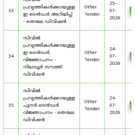
സിവിൽ
25-
പ്രവൃത്തികൾക്കായുള്ള
Other
33
07-
D
ഇ-ടെൻഡർ അറിയിപ്പ്
Tender
2026
- തെന്മല ഡിവിഷൻ
സിവിൽ
പ്രവൃത്തികൾക്കായുള്ള
24-
ഇ-ടെൻഡർ
Other
34
07-
D
വിജ്ഞാപനം -
Tender
2026
നിലമ്പൂർ സൗത്ത്
ഡിവിഷൻ
സിവിൽ
പ്രവൃത്തികൾക്കായുള്ള
24-
Other
35
പുനർ-ടെൻഡർ
07-
D
Tender
വിജ്ഞാപനം - തെന്മല
2026
ഡിവിഷൻ