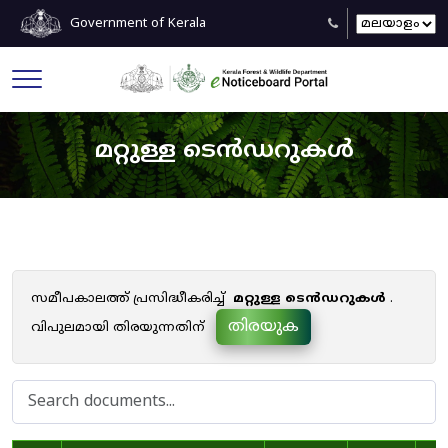
Government of Kerala
മറ്റുള്ള ടെൻഡറുകൾ
സമീപകാലത്ത് പ്രസിദ്ധീകരിച്ച്
മറ്റുള്ള ടെൻഡറുകൾ
.
തിരയുക
വിപുലമായി തിരയുന്നതിന്