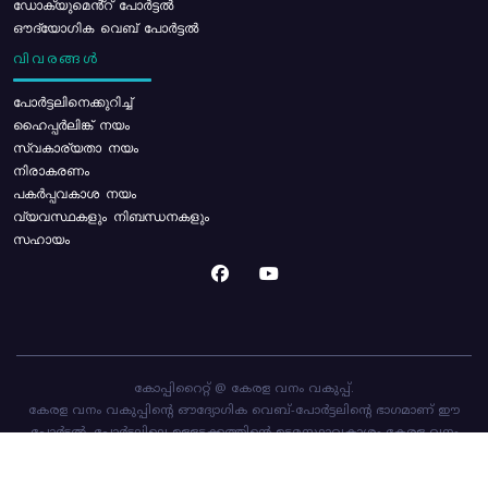
ഡോക്യുമെൻ്റ് പോർട്ടൽ
ഔദ്യോഗിക വെബ് പോർട്ടൽ
വിവരങ്ങൾ
പോര്‍ട്ടലിനെക്കുറിച്ച്
ഹൈപ്പർലിങ്ക് നയം
സ്വകാര്യതാ നയം
നിരാകരണം
പകർപ്പവകാശ നയം
വ്യവസ്ഥകളും നിബന്ധനകളും
സഹായം
കോപ്പിറൈറ്റ് @ കേരള വനം വകുപ്പ്.
കേരള വനം വകുപ്പിന്റെ ഔദ്യോഗിക വെബ്-പോർട്ടലിന്റെ ഭാഗമാണ് ഈ
പോർട്ടൽ. പോർട്ടലിലെ ഉള്ളടക്കത്തിന്റെ ഉടമസ്ഥാവകാശം കേരള വനം
വകുപ്പിനാണ്. പോർട്ടൽ രൂപകൽപ്പന ചെയ്തിട്ടുള്ളത്
സി-ഡിറ്റ്
ആണ്.