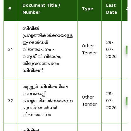
Document Title /
Last
#
Type
Ac
Number
Date
സിവിൽ
പ്രവൃത്തികൾക്കായുള്ള
ഇ-ടെൻഡർ
29-
Other
31
വിജ്ഞാപനം -
07-
D
Tender
വന്യജീവി വിഭാഗം,
2026
തിരുവനന്തപുരം
ഡിവിഷൻ
തൃശ്ശൂർ ഡിവിഷനിലെ
വനവകുപ്പ്
28-
Other
32
പ്രവൃത്തികൾക്കായുള്ള
07-
D
Tender
പുനർ-ടെൻഡർ
2026
വിജ്ഞാപനം