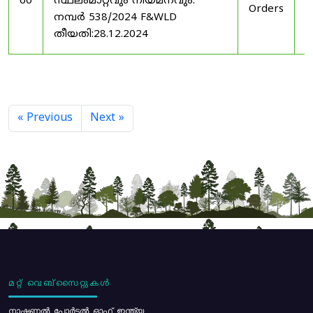
60
സ്ഥലംമാറ്റവും നിയമനവും.
Orders
2
നമ്പർ 538/2024 F&WLD
തീയതി:28.12.2024
« Previous
Next »
മറ്റ് വെബ്സൈറ്റുകൾ
നാഷണൽ പോർട്ടൽ ഓഫ് ഇന്ത്യ