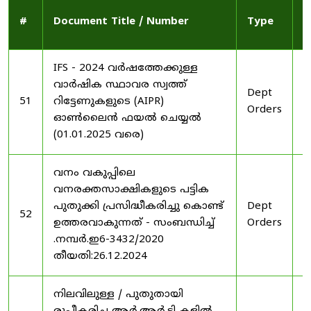
P
#
Document Title / Number
Type
D
IFS - 2024 വർഷത്തേക്കുള്ള
വാർഷിക സ്ഥാവര സ്വത്ത്
Dept
2
51
റിട്ടേണുകളുടെ (AIPR)
Orders
2
ഓൺലൈൻ ഫയൽ ചെയ്യൽ
(01.01.2025 വരെ)
വനം വകുപ്പിലെ
വനരക്തസാക്ഷികളുടെ പട്ടിക
പുതുക്കി പ്രസിദ്ധീകരിച്ചു കൊണ്ട്
Dept
2
52
ഉത്തരവാകുന്നത് - സംബന്ധിച്ച്
Orders
2
.നമ്പർ.ഇ6-3432/2020
തീയതി:26.12.2024
നിലവിലുള്ള / പുതുതായി