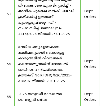
രൂപീകരിച്ച ആർ.ആർ.ടി കളിൽ
ജീവനക്കാരെ പുനവിന്യസിച്ച് -
അധിക ചുമതല നൽകി -ജോലി
Dept
2
53
ക്രമീകരിച്ച് ഉത്തരവ്
Orders
2
പുറപ്പെടുവിക്കുന്നത് -
സംബന്ധിച്ച് .nambar.ഇ4-
4414/2024 തീയതി:25.01.2025
ദേശീയ മനുഷ്യാവകാശ
കമ്മീഷനുമായി ബന്ധപ്പെട്ട
കാര്യങ്ങളിൽ വിവരങ്ങൾ
Dept
2
54
കണ്ടെത്തുന്നതിന് നോഡൽ
Orders
2
ഓഫീസറെ നിയമിക്കണം.
ഉത്തരവ് No.KFDHQ/626/2025-
ADMIN തീയതി: 20.01.2025
2025 ജനുവരി മാസത്തെ
Dept
1
55
വൈദ്യുതി ബിൽ
Orders
2