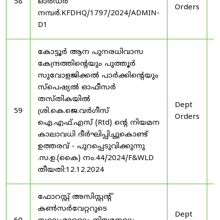
58
ഓർഡർ
Orders
2
നമ്പർ.KFDHQ/1797/2024/ADMIN-
D1
കോട്ടൂർ ആന പുനരധിവാസ
കേന്ദ്രത്തിന്റെയും പുത്തൂർ
സുവോളജിക്കൽ പാർക്കിന്റെയും
സ്പെഷ്യൽ ഓഫീസർ
തസ്തികയിൽ
Dept
3
59
ശ്രി.കെ.ജെ.വർഗീസ്
Orders
2
ഐ.എഫ്.എസ് (Rtd) ന്റെ നിയമന
കാലാവധി ദീർഘിപ്പിച്ചുകൊണ്ട്
ഉത്തരവ് - പുറപ്പെടുവിക്കുന്നു
.സ.ഉ.(കൈ) നം.44/2024/F&WLD
തീയതി:12.12.2024
ഫോറസ്റ്റ് അസിസ്റ്റൻ്റ്
കൺസർവേറ്ററുടെ
Dept
3