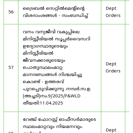
ട്രൈബൽ സെറ്റിൽമെൻ്റിൻ്റെ
Dept
1
56
വിശദാംശങ്ങൾ - സംബന്ധിച്ച്
Orders
2
വനം വന്യജീവി വകുപ്പിലെ
മിനിസ്റ്റീരിയൽ സൂപ്പർവൈസറി
ഉദ്യോഗസ്ഥരുടെയും
മിനിസ്റ്റീരിയൽ
ജീവനക്കാരുടെയും
Dept
1
57
പൊതുസ്ഥലംമാറ്റ
Orders
2
മാനദണ്ഡങ്ങൾ നിശ്ചയിച്ചു
കൊണ്ട് - ഉത്തരവ്
പുറപ്പെടുവിക്കുന്നു .നമ്പർ.സ.ഉ.
(അച്ചടി)നം.9/2025/F&WLD
തീയതി:11.04.2025
റേഞ്ച് ഫോറസ്റ്റ് ഓഫീസർമാരുടെ
സ്ഥലംമാറ്റവും നിയമനവും.
Dept
3