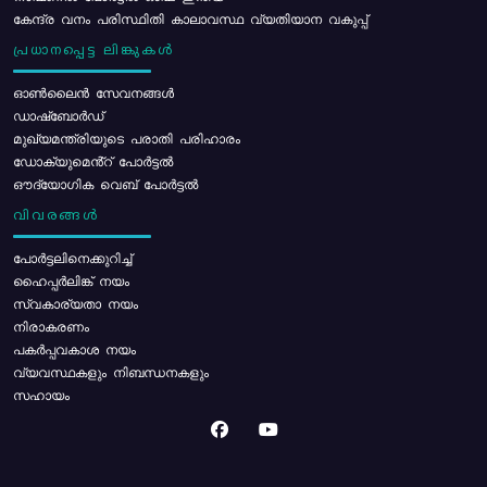
കേന്ദ്ര വനം പരിസ്ഥിതി കാലാവസ്ഥ വ്യതിയാന വകുപ്പ്
പ്രധാനപ്പെട്ട ലിങ്കുകൾ
ഓൺലൈൻ സേവനങ്ങൾ
ഡാഷ്ബോർഡ്
മുഖ്യമന്ത്രിയുടെ പരാതി പരിഹാരം
ഡോക്യുമെൻ്റ് പോർട്ടൽ
ഔദ്യോഗിക വെബ് പോർട്ടൽ
വിവരങ്ങൾ
പോര്‍ട്ടലിനെക്കുറിച്ച്
ഹൈപ്പർലിങ്ക് നയം
സ്വകാര്യതാ നയം
നിരാകരണം
പകർപ്പവകാശ നയം
വ്യവസ്ഥകളും നിബന്ധനകളും
സഹായം