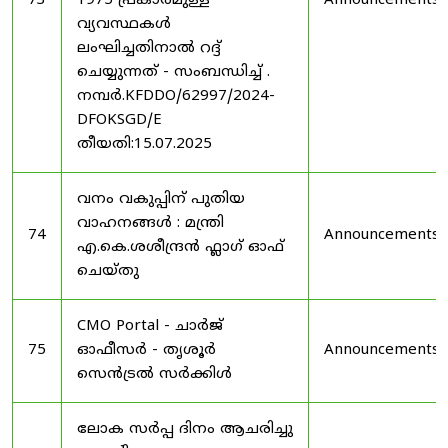
73
1975 പ്രകാരമുള്ള
Announcements
വ്യവസ്ഥകൾ
ലംഘിച്ചതിനാൽ റദ്ദ്
ചെയ്യുന്നത് - സംബന്ധിച്ച് .
നമ്പർ.KFDDO/62997/2024-
DFOKSGD/E
തീയതി:15.07.2025
വനം വകുപ്പിന് പുതിയ
വാഹനങ്ങൾ : മന്ത്രി
74
Announcements
എ.കെ.ശശീന്ദ്രൻ ഫ്ലാഗ് ഓഫ്
ചെയ്തു
CMO Portal - ചാർജ്
75
ഓഫീസർ - തൃശൂർ
Announcements
സെൻട്രൽ സർക്കിൾ
ലോക സർപ്പ ദിനം ആചരിച്ചു