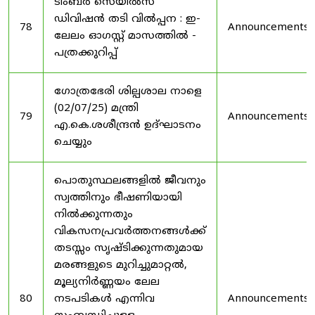
ടിംബർ സെയിൽസ്
ഡിവിഷൻ തടി വിൽപ്പന : ഇ-
78
Announcements
ലേലം ഓഗസ്റ്റ് മാസത്തിൽ -
പത്രക്കുറിപ്പ്
ഗോത്രഭേരി ശില്പശാല നാളെ
(02/07/25) മന്ത്രി
79
Announcements
എ.കെ.ശശീന്ദ്രൻ ഉദ്‌ഘാടനം
ചെയ്യും
പൊതുസ്ഥലങ്ങളിൽ ജീവനും
സ്വത്തിനും ഭീഷണിയായി
നിൽക്കുന്നതും
വികസനപ്രവർത്തനങ്ങൾക്ക്
തടസ്സം സൃഷ്ടിക്കുന്നതുമായ
മരങ്ങളുടെ മുറിച്ചുമാറ്റൽ,
മൂല്യനിർണ്ണയം ലേല
80
നടപടികൾ എന്നിവ
Announcements