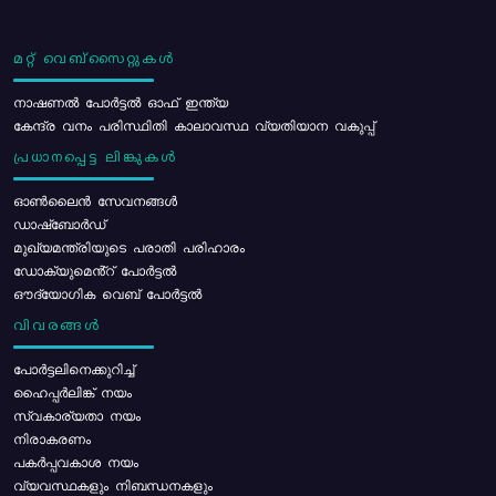
മറ്റ് വെബ്സൈറ്റുകൾ
നാഷണൽ പോർട്ടൽ ഓഫ് ഇന്ത്യ
കേന്ദ്ര വനം പരിസ്ഥിതി കാലാവസ്ഥ വ്യതിയാന വകുപ്പ്
പ്രധാനപ്പെട്ട ലിങ്കുകൾ
ഓൺലൈൻ സേവനങ്ങൾ
ഡാഷ്ബോർഡ്
മുഖ്യമന്ത്രിയുടെ പരാതി പരിഹാരം
ഡോക്യുമെൻ്റ് പോർട്ടൽ
ഔദ്യോഗിക വെബ് പോർട്ടൽ
വിവരങ്ങൾ
പോര്‍ട്ടലിനെക്കുറിച്ച്
ഹൈപ്പർലിങ്ക് നയം
സ്വകാര്യതാ നയം
നിരാകരണം
പകർപ്പവകാശ നയം
വ്യവസ്ഥകളും നിബന്ധനകളും