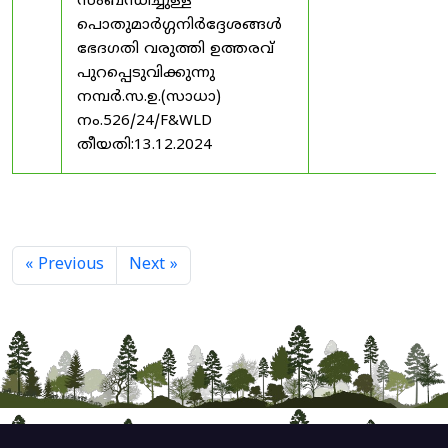
സംബന്ധിച്ചുള്ള
പൊതുമാർഗ്ഗനിർദ്ദേശങ്ങൾ
ഭേദഗതി വരുത്തി ഉത്തരവ്
പുറപ്പെടുവിക്കുന്നു
നമ്പർ.സ.ഉ.(സാധാ)
നം.526/24/F&WLD
തീയതി:13.12.2024
« Previous
Next »