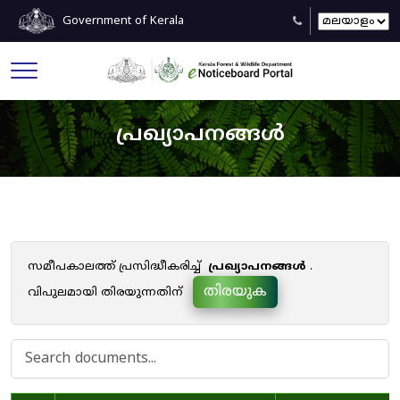
Government of Kerala
പ്രഖ്യാപനങ്ങൾ
സമീപകാലത്ത് പ്രസിദ്ധീകരിച്ച്
പ്രഖ്യാപനങ്ങൾ
.
തിരയുക
വിപുലമായി തിരയുന്നതിന്