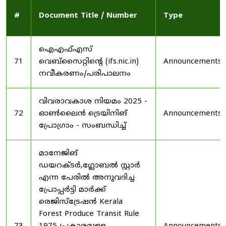
#
Document Title / Number
Type
ഐഎഫ്എസ്
71
വെബ്‌സൈറ്റിന്റെ (ifs.nic.in)
Announcements
നവീകരണം/പരിപാലനം
വിവരാവകാശ നിയമം 2025 -
72
ഓൺലൈൻ ട്രെയിനിങ്
Announcements
പ്രോഗ്രാം - സംബന്ധിച്ച്
മാനേജിങ്
ഡയറക്ടർ,ഗ്ലോബൽ സ്റ്റാർ
എന്ന പേരിൽ അനുവദിച്ച
പ്രോപ്പർട്ടി മാർക്ക്
രെജിസ്ട്രേഷൻ Kerala
Forest Produce Transit Rule