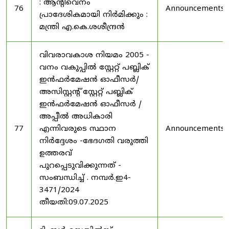
: ആന്റിവെനം
76
Announcements
പ്രാദേശികമായി നിർമിക്കും :
മന്ത്രി എ.കെ.ശശീന്ദ്രൻ
വിവരാവകാശ നിയമം 2005 -
വനം വകുപ്പിൽ സ്റ്റേറ്റ് പബ്ലിക്
ഇൻഫർമേഷൻ ഓഫീസർ/
അസിസ്റ്റന്റ് സ്റ്റേറ്റ് പബ്ലിക്
ഇൻഫർമേഷൻ ഓഫീസർ /
അപ്പീൽ അധികാരി
77
എന്നിവരുടെ സ്ഥാന
Announcements
നിർദ്ദേശം -ഭേദഗതി വരുത്തി
ഉത്തരവ്
പുറപ്പെടുവിക്കുന്നത് -
സംബന്ധിച്ച് . നമ്പർ.ഇ4-
3471/2024
തീയതി:09.07.2025