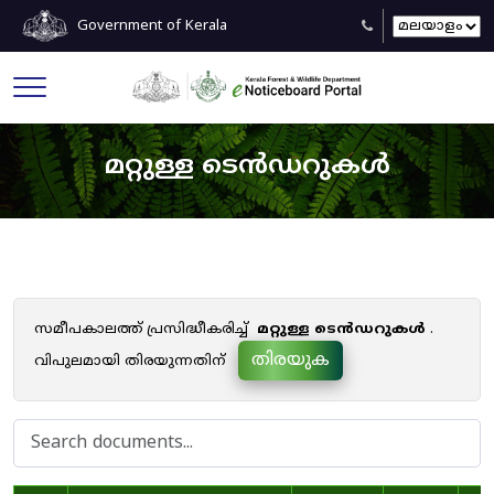
Government of Kerala
മറ്റുള്ള ടെൻഡറുകൾ
സമീപകാലത്ത് പ്രസിദ്ധീകരിച്ച്
മറ്റുള്ള ടെൻഡറുകൾ
.
തിരയുക
വിപുലമായി തിരയുന്നതിന്