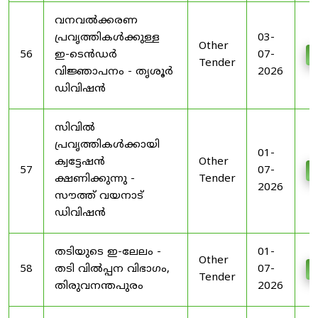
വനവൽക്കരണ
പ്രവൃത്തികൾക്കുള്ള
03-
Other
56
ഇ-ടെൻഡർ
07-
D
Tender
വിജ്ഞാപനം - തൃശൂർ
2026
ഡിവിഷൻ
സിവിൽ
പ്രവൃത്തികൾക്കായി
01-
ക്വട്ടേഷൻ
Other
57
07-
D
ക്ഷണിക്കുന്നു -
Tender
2026
സൗത്ത് വയനാട്
ഡിവിഷൻ
തടിയുടെ ഇ-ലേലം -
01-
Other
58
തടി വിൽപ്പന വിഭാഗം,
07-
D
Tender
തിരുവനന്തപുരം
2026