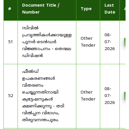
Document Title /
Last
#
Type
Ac
Number
Date
സിവിൽ
പ്രവൃത്തികൾക്കായുള്ള
08-
Other
51
പുനർ-ടെൻഡർ
07-
D
Tender
വിജ്ഞാപനം - തെന്മല
2026
ഡിവിഷൻ
ഫീൽഡ്
ഉപകരണങ്ങൾ
വിതരണം
08-
ചെയ്യുന്നതിനായി
Other
52
07-
D
ക്വട്ടേഷനുകൾ
Tender
2026
ക്ഷണിക്കുന്നു - തടി
വിൽപ്പന വിഭാഗം,
തിരുവനന്തപുരം.