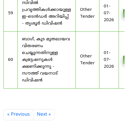
സിവിൽ
01-
പ്രവൃത്തികൾക്കായുള്ള
Other
59
07-
D
ഇ-ടെൻഡർ അറിയിപ്പ്
Tender
2026
- തൃശൂർ ഡിവിഷൻ
ബാഗ്, കുട മുതലായവ
വിതരണം
ചെയ്യുന്നതിനുള്ള
01-
Other
60
ക്വട്ടേഷനുകൾ
07-
D
Tender
ക്ഷണിക്കുന്നു -
2026
സൗത്ത് വയനാട്
ഡിവിഷൻ
« Previous
Next »