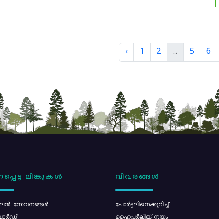
‹
1
2
...
5
6
പ്പെട്ട ലിങ്കുകൾ
വിവരങ്ങൾ
ൻ സേവനങ്ങൾ
പോര്‍ട്ടലിനെക്കുറിച്ച്
ോർഡ്
ഹൈപ്പർലിങ്ക് നയം