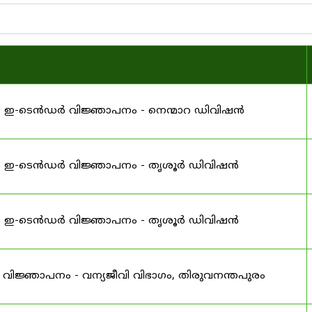
ള ഇ-ടെൻഡർ വിജ്ഞാപനം - നെന്മാറ ഡിവിഷൻ
്ള ഇ-ടെൻഡർ വിജ്ഞാപനം - തൃശൂർ ഡിവിഷൻ
്ള ഇ-ടെൻഡർ വിജ്ഞാപനം - തൃശൂർ ഡിവിഷൻ
വിജ്ഞാപനം - വന്യജീവി വിഭാഗം, തിരുവനന്തപുരം