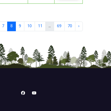
7
8
9
10
11
...
69
70
›