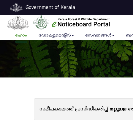
Government of Kerala
ഹോം
ഡോക്യുമെൻ്റ്സ്
സേവനങ്ങൾ
ബന
സമീപകാലത്ത് പ്രസിദ്ധീകരിച്ച്
മറ്റുള്