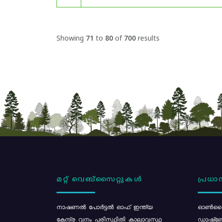
Showing
71
to
80
of
700
results
മറ്റ് വെബ്സൈറ്റുകൾ
പ്രധാന
നാഷണൽ പോർട്ടൽ ഓഫ് ഇന്ത്യ
ഓൺലൈ
കേന്ദ്ര വനം പരിസ്ഥിതി കാലാവസ്ഥ
ഡാഷ്ബ