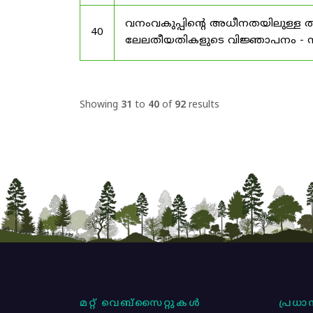
വനംവകുപ്പിന്റെ അധീനതയിലുള്ള തട
40
ലേലതീയതികളുടെ വിജ്ഞാപനം - സം
Showing
31
to
40
of
92
results
മറ്റ് വെബ്സൈറ്റുകൾ
പ്രധാന