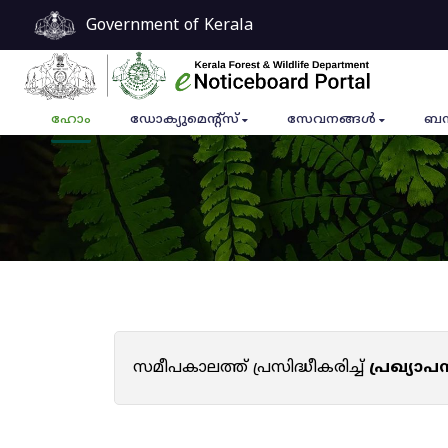
Government of Kerala
ഹോം
ഡോക്യുമെൻ്റ്സ്
സേവനങ്ങൾ
ബന
സമീപകാലത്ത് പ്രസിദ്ധീകരിച്ച്
പ്രഖ്യാ