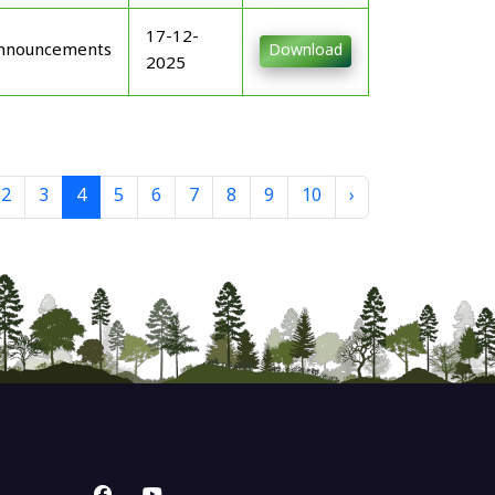
17-12-
nnouncements
Download
2025
2
3
4
5
6
7
8
9
10
›