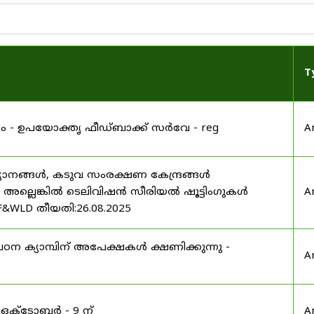
T
്റ്റം - ഉപയോക്തൃ ഫീഡ്‌ബാക്ക് സർവേ - reg
A
യാനങ്ങൾ, കടുവ സംരക്ഷണ കേന്ദ്രങ്ങൾ
മ അല്ലെങ്കിൽ ടെലിവിഷൻ സീരിയൽ ഷൂട്ടിംഗുകൾ
A
F&WLD തീയതി:26.08.2025
ഠന ക്യാമ്പിന് അപേക്ഷകൾ ക്ഷണിക്കുന്നു -
A
 ഒക്ടോബർ - 9 ന്
A