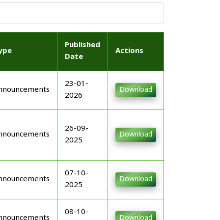
Published
ype
Actions
Date
23-01-
nnouncements
Download
2026
26-09-
nnouncements
Download
2025
07-10-
nnouncements
Download
2025
08-10-
nnouncements
Download