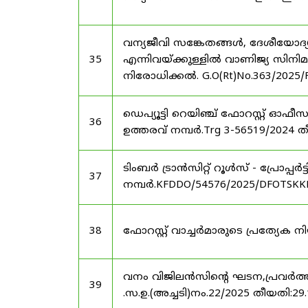
വന്യജീവി സങ്കേതങ്ങൾ, ദേശീയോദ്
35
എന്നിവയ്ക്കുള്ളിൽ വാണിജ്യ സിനി
നിരോധിക്കൽ. G.O(Rt)No.363/2025/
ഡെപ്യൂട്ടി റെയിഞ്ച് ഫോറസ്റ്റ് ഓ
36
ഉത്തരവ് നമ്പർ.Trg 3-56519/2024 ത
ടിംബർ ട്രാൻസിറ്റ് റൂൾസ് - പ്രോപ്പ
37
നമ്പർ.KFDDO/54576/2025/DFOTSKKD
38
ഫോറസ്റ്റ് വാച്ചർമാരുടെ പ്രത്യേക
വനം വിജിലൻസിന്റെ ഘടന,പ്രവർത്തനങ
39
.സ.ഉ.(അച്ചടി)നം.22/2025 തീയതി:29.