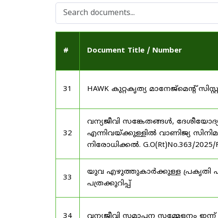
#
Document Title / Number
31
HAWK കുറ്റകൃത്യ മാനേജ്മെന്റ് സിസ
വന്യജീവി സങ്കേതങ്ങൾ, ദേശീയോദ്
32
എന്നിവയ്ക്കുള്ളിൽ വാണിജ്യ സിനി
നിരോധിക്കൽ. G.O(Rt)No.363/2025/
യുവ എഴുത്തുകാർക്കുള്ള പ്രകൃതി പ
33
പത്രക്കുറിപ്പ്
34
വന്യജീവി സമാപന സമ്മേളനം ഇന്ന്