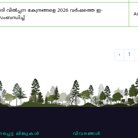
ി വിൽപ്പന കേന്ദ്രങ്ങളെ 2026 വർഷത്തെ ഇ-
A
ബന്ധിച്ച്
‹
1
പ്പെട്ട ലിങ്കുകൾ
വിവരങ്ങൾ