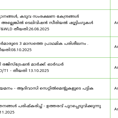
യാനങ്ങൾ, കടുവ സംരക്ഷണ കേന്ദ്രങ്ങൾ
മ അല്ലെങ്കിൽ ടെലിവിഷൻ സീരിയൽ ഷൂട്ടിംഗുകൾ
A
F&WLD തീയതി:26.08.2025
ഫീസർമാരുടെ 3 മാസത്തെ പ്രാഥമിക പരിശീലനം .
A
ീയതി:08.10.2025
ർട്ടി രജിസ്ട്രേഷൻ മാർക്ക്. ഓർഡർ
A
/T1 - തീയതി 13.10.2025
 നിയമനം - ആദിവാസി സെറ്റിൽമെന്റുകളുടെ പട്ടിക
A
്ങൾ പരിഷ്കരിച്ച് - ഉത്തരവ് പുറപ്പെടുവിക്കുന്നു
A
11.2025