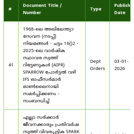
Document Title /
Publishe
#
Type
Number
Date
1968-ലെ അഖിലേന്ത്യാ
സേവന (നടപ്പ്)
നിയമങ്ങൾ - ചട്ടം 16()2 -
2025-ലെ വാർഷിക
സ്ഥാവര സ്വത്ത്
Dept
03-01-
41
റിട്ടേണുകൾ (AIPR)
Orders
2026
SPARROW പോർട്ടൽ വഴി
IFS ഓഫീസർമാർ
ഓൺലൈനായി
സമർപ്പിക്കണം -
സംബന്ധിച്ച്
എല്ലാ സർക്കാർ
ജീവനക്കാരും പ്രതിവർഷ
സ്വത്ത് വിവരപ്പട്ടിക SPARK