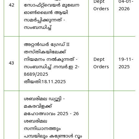
Dept
04-01-
42
സോഫ്റ്റ്‌വെയർ മുഖേന
Orders
2026
ഓൺലൈൻ ആയി
സമർപ്പിക്കുന്നത് -
സംബന്ധിച്ച്
അറ്റൻഡർ ഗ്രേഡ് II
തസ്തികയിലേക്ക്
നിയമനം നൽകുന്നത് -
Dept
19-11-
43
സംബന്ധിച്ച് .നമ്പർ.ഇ 2-
Orders
2025
8689/2025
തീയതി:18.11.2025
ശബരിമല ഡ്യൂട്ടി -
മകരവിളക്ക്
മഹോത്സാവം 2025 - 26
ശബരിമല
സന്നിധാനത്തും
പമ്പയിലും കണ്ട്രോൾ റൂം