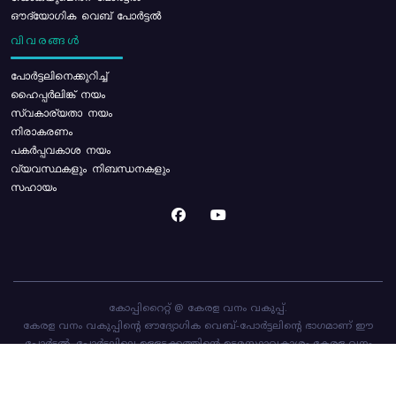
ഔദ്യോഗിക വെബ് പോർട്ടൽ
വിവരങ്ങൾ
പോര്‍ട്ടലിനെക്കുറിച്ച്
ഹൈപ്പർലിങ്ക് നയം
സ്വകാര്യതാ നയം
നിരാകരണം
പകർപ്പവകാശ നയം
വ്യവസ്ഥകളും നിബന്ധനകളും
സഹായം
കോപ്പിറൈറ്റ് @ കേരള വനം വകുപ്പ്.
കേരള വനം വകുപ്പിന്റെ ഔദ്യോഗിക വെബ്-പോർട്ടലിന്റെ ഭാഗമാണ് ഈ
പോർട്ടൽ. പോർട്ടലിലെ ഉള്ളടക്കത്തിന്റെ ഉടമസ്ഥാവകാശം കേരള വനം
വകുപ്പിനാണ്. പോർട്ടൽ രൂപകൽപ്പന ചെയ്തിട്ടുള്ളത്
സി-ഡിറ്റ്
ആണ്.