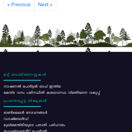
« Previous
Next »
മറ്റ് വെബ്സൈറ്റുകൾ
നാഷണൽ പോർട്ടൽ ഓഫ് ഇന്ത്യ
കേന്ദ്ര വനം പരിസ്ഥിതി കാലാവസ്ഥ വ്യതിയാന വകുപ്പ്
പ്രധാനപ്പെട്ട ലിങ്കുകൾ
ഓൺലൈൻ സേവനങ്ങൾ
ഡാഷ്ബോർഡ്
മുഖ്യമന്ത്രിയുടെ പരാതി പരിഹാരം
ഡോക്യുമെൻ്റ് പോർട്ടൽ