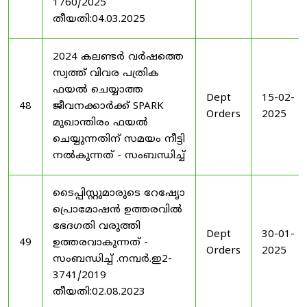
1760/2025
തീയതി:04.03.2025
2024 കലണ്ടർ വർഷത്തെ
സ്വത്ത് വിവര പത്രിക
ഫയൽ ചെയ്യാത്ത
Dept
15-02-
48
ജീവനക്കാർക്ക് SPARK
Orders
2025
മുഖാന്തിരം ഫയൽ
ചെയ്യുന്നതിന് സമയം നീട്ടി
നൽകുന്നത് - സംബന്ധിച്ച്
ടൈപ്പിസ്റ്റുമാരുടെ റേഷേൃാ
പ്രൊമോഷൻ ഉത്തരവിൽ
ഭേദഗതി വരുത്തി
Dept
30-01-
49
ഉത്തരവാകുന്നത് -
Orders
2025
സംബന്ധിച്ച് .നമ്പർ.ഇ2-
3741/2019
തീയതി:02.08.2023