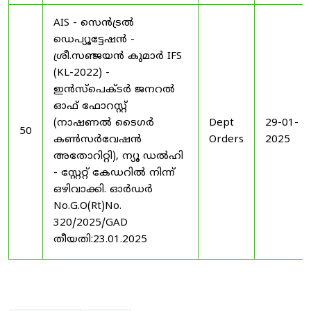
AIS - സെൻട്രൽ
ഡെപ്യൂട്ടേഷൻ -
ശ്രീ.സഞ്ജയൻ കുമാർ IFS
(KL-2022) -
ഇൻസ്പെക്ടർ ജനറൽ
ഓഫ് ഫോറസ്റ്റ്
(നാഷണൽ ടൈഗർ
Dept
29-01-
50
കൺസർവേഷൻ
Orders
2025
അതോറിറ്റി), ന്യൂ ഡൽഹി
- സ്റ്റേറ്റ് കേഡറിൽ നിന്ന്
ഒഴിവാക്കി. ഓർഡർ
No.G.O(Rt)No.
320/2025/GAD
തീയതി:23.01.2025