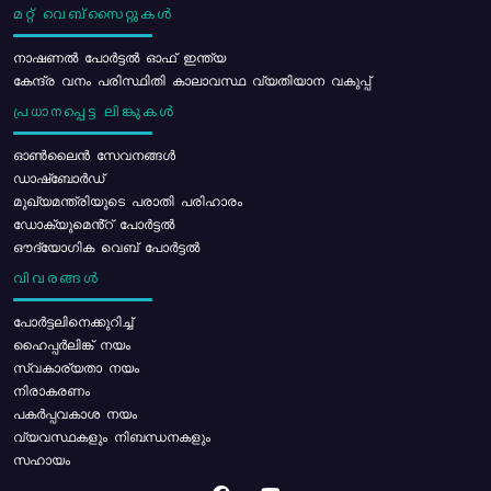
മറ്റ് വെബ്സൈറ്റുകൾ
നാഷണൽ പോർട്ടൽ ഓഫ് ഇന്ത്യ
കേന്ദ്ര വനം പരിസ്ഥിതി കാലാവസ്ഥ വ്യതിയാന വകുപ്പ്
പ്രധാനപ്പെട്ട ലിങ്കുകൾ
ഓൺലൈൻ സേവനങ്ങൾ
ഡാഷ്ബോർഡ്
മുഖ്യമന്ത്രിയുടെ പരാതി പരിഹാരം
ഡോക്യുമെൻ്റ് പോർട്ടൽ
ഔദ്യോഗിക വെബ് പോർട്ടൽ
വിവരങ്ങൾ
പോര്‍ട്ടലിനെക്കുറിച്ച്
ഹൈപ്പർലിങ്ക് നയം
സ്വകാര്യതാ നയം
നിരാകരണം
പകർപ്പവകാശ നയം
വ്യവസ്ഥകളും നിബന്ധനകളും
സഹായം