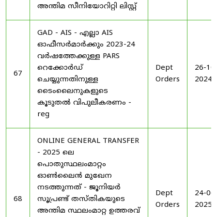
അന്തിമ സീനിയോറിറ്റി ലിസ്റ്റ്
GAD - AIS - എല്ലാ AIS
ഓഫീസർമാർക്കും 2023-24
വർഷത്തേക്കുള്ള PARS
റെക്കോർഡ്
Dept
26-10
67
ചെയ്യുന്നതിനുള്ള
Orders
2024
ടൈംലൈനുകളുടെ
കൂടുതൽ വിപുലീകരണം -
reg
ONLINE GENERAL TRANSFER
- 2025 ലെ
പൊതുസ്ഥലംമാറ്റം
ഓൺലൈൻ മുഖേന
നടത്തുന്നത് - ജൂനിയർ
Dept
24-06
68
സൂപ്രണ്ട് തസ്തികയുടെ
Orders
2025
അന്തിമ സ്ഥലംമാറ്റ ഉത്തരവ്