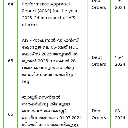
Dept
19-11
64
Performance Appraisal
Orders
2024
Report (APAR) for the year
2023-24 in respect of AIS
officers
AIS - നാഷണൽ ഡിഫൻസ്
കോളേജിലെ 65-ാമത് NDC
കോഴ്‌സ് 2025 ജനുവരി 06
Dept
15-11
65
മുതൽ 2025 നവംബർ 28
Orders
2024
വരെ ഷെഡ്യൂൾ ചെയ്‌തു -
നോമിനേഷൻ ക്ഷണിച്ചു -
reg
തൃശൂർ സെൻട്രൽ
സർക്കിളിനു കീഴിലുള്ള
സെക്ഷൻ ഫോറെസ്റ്റ്
Dept
08-11
66
ഓഫീസർമാരുടെ 01.07.2024
Orders
2024
തീയതി കണക്കാക്കിയുള്ള