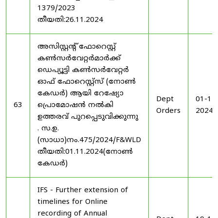
1379/2023
തീയതി:26.11.2024
അസിസ്റ്റന്റ് ഫോറെസ്റ്റ്
കൺസർവേറ്റർമാർക്ക്
ഡെപ്യൂട്ടി കൺസർവേറ്റർ
ഓഫ് ഫോറെസ്റ്റ്സ് (നോൺ
കേഡർ) ആയി റേഷ്യോ
Dept
01-11
63
പ്രൊമോഷൻ നൽകി
Orders
2024
ഉത്തരവ് പുറപ്പെടുവിക്കുന്നു
. സ.ഉ.
(സാധാ)നം.475/2024/F&WLD
തീയതി:01.11.2024(നോൺ
കേഡർ)
IFS - Further extension of
timelines for Online
recording of Annual