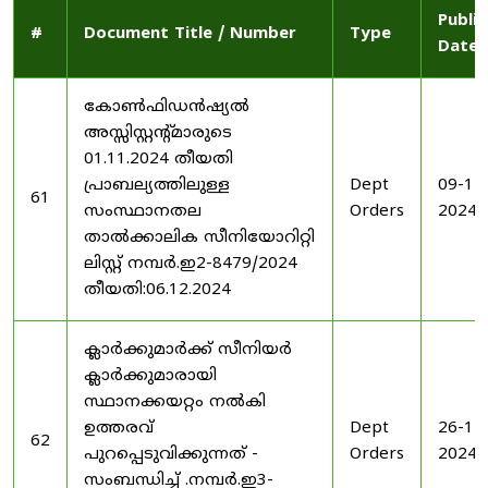
Publi
#
Document Title / Number
Type
Date
കോൺഫിഡൻഷ്യൽ
അസ്സിസ്റ്റന്റ്മാരുടെ
01.11.2024 തീയതി
പ്രാബല്യത്തിലുള്ള
Dept
09-12
61
സംസ്ഥാനതല
Orders
2024
താൽക്കാലിക സീനിയോറിറ്റി
ലിസ്റ്റ് നമ്പർ.ഇ2-8479/2024
തീയതി:06.12.2024
ക്ലാർക്കുമാർക്ക് സീനിയർ
ക്ലാർക്കുമാരായി
സ്ഥാനക്കയറ്റം നൽകി
ഉത്തരവ്
Dept
26-11
62
പുറപ്പെടുവിക്കുന്നത് -
Orders
2024
സംബന്ധിച്ച് .നമ്പർ.ഇ3-