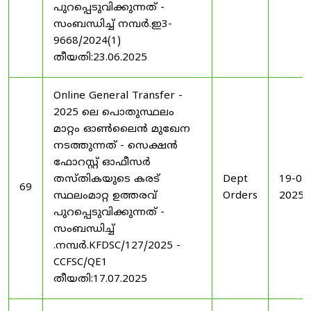
പുറപ്പെടുവിക്കുന്നത് -
സംബന്ധിച്ച് നമ്പർ.ഇ3-
9668/2024(1)
തീയതി:23.06.2025
Online General Transfer -
2025 ലെ പൊതുസ്ഥലം
മാറ്റം ഓൺലൈൻ മുഖേന
നടത്തുന്നത് - സെക്ഷൻ
ഫോറസ്റ്റ് ഓഫീസർ
തസ്തികയുടെ കരട്
Dept
19-07
69
സ്ഥലംമാറ്റ ഉത്തരവ്
Orders
2025
പുറപ്പെടുവിക്കുന്നത് -
സംബന്ധിച്ച്
.നമ്പർ.KFDSC/127/2025 -
CCFSC/QE1
തീയതി:17.07.2025