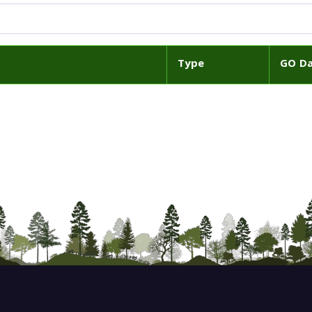
Type
GO D