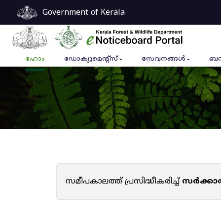
Government of Kerala
ഹോം
ഡോക്യുമെൻ്റ്സ്
സേവനങ്ങൾ
ബന
സമീപകാലത്ത് പ്രസിദ്ധീകരിച്ച്
സർക്കാ