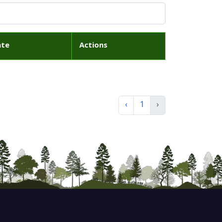
ate
Actions
‹
1
›