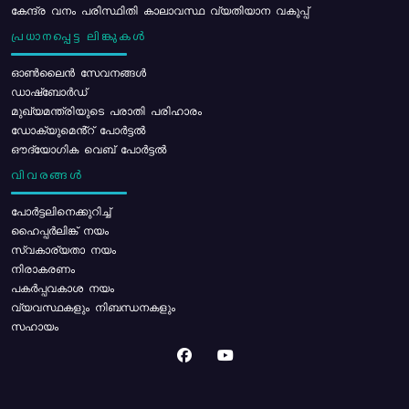
കേന്ദ്ര വനം പരിസ്ഥിതി കാലാവസ്ഥ വ്യതിയാന വകുപ്പ്
പ്രധാനപ്പെട്ട ലിങ്കുകൾ
ഓൺലൈൻ സേവനങ്ങൾ
ഡാഷ്ബോർഡ്
മുഖ്യമന്ത്രിയുടെ പരാതി പരിഹാരം
ഡോക്യുമെൻ്റ് പോർട്ടൽ
ഔദ്യോഗിക വെബ് പോർട്ടൽ
വിവരങ്ങൾ
പോര്‍ട്ടലിനെക്കുറിച്ച്
ഹൈപ്പർലിങ്ക് നയം
സ്വകാര്യതാ നയം
നിരാകരണം
പകർപ്പവകാശ നയം
വ്യവസ്ഥകളും നിബന്ധനകളും
സഹായം