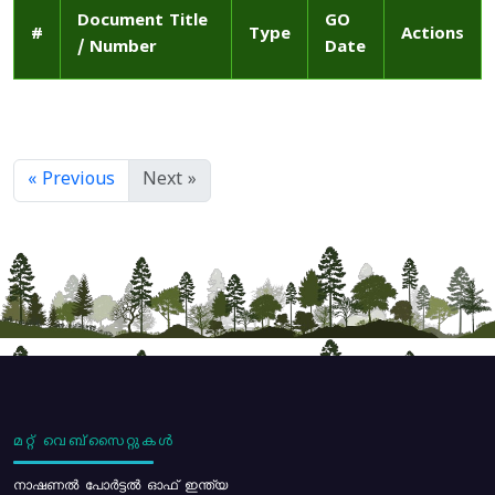
Document Title
GO
#
Type
Actions
/ Number
Date
« Previous
Next »
മറ്റ് വെബ്സൈറ്റുകൾ
നാഷണൽ പോർട്ടൽ ഓഫ് ഇന്ത്യ