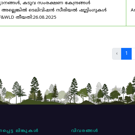
യാനങ്ങൾ, കടുവ സംരക്ഷണ കേന്ദ്രങ്ങൾ
മ അല്ലെങ്കിൽ ടെലിവിഷൻ സീരിയൽ ഷൂട്ടിംഗുകൾ
A
F&WLD തീയതി:26.08.2025
‹
1
പ്പെട്ട ലിങ്കുകൾ
വിവരങ്ങൾ