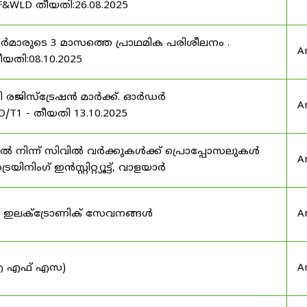
F&WLD തീയതി:26.08.2025
ഫീസർമാരുടെ 3 മാസത്തെ പ്രാഥമിക പരിശീലനം .
A
ീയതി:08.10.2025
ർട്ടി രജിസ്ട്രേഷൻ മാർക്ക്. ഓർഡർ
A
/T1 - തീയതി 13.10.2025
നിന്ന് സിവിൽ വർക്കുകൾക്ക് പ്രൊപ്പോസലുകൾ
A
ട്രെയിനിംഗ് ഇൻസ്റ്റിറ്റ്യൂട്ട്, വാളയാർ
ുടെ ഇലക്ട്രോണിക് സേവനങ്ങൾ
A
 (ഐ എഫ് എസ)
A