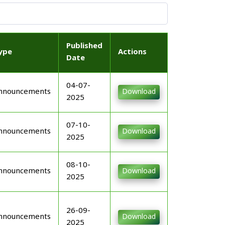
Published
ype
Actions
Date
04-07-
nnouncements
Download
2025
07-10-
nnouncements
Download
2025
08-10-
nnouncements
Download
2025
26-09-
nnouncements
Download
2025