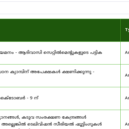
T
 നിയമനം - ആദിവാസി സെറ്റിൽമെന്റുകളുടെ പട്ടിക
A
ഠന ക്യാമ്പിന് അപേക്ഷകൾ ക്ഷണിക്കുന്നു -
A
 ഒക്ടോബർ - 9 ന്
A
യാനങ്ങൾ, കടുവ സംരക്ഷണ കേന്ദ്രങ്ങൾ
മ അല്ലെങ്കിൽ ടെലിവിഷൻ സീരിയൽ ഷൂട്ടിംഗുകൾ
A