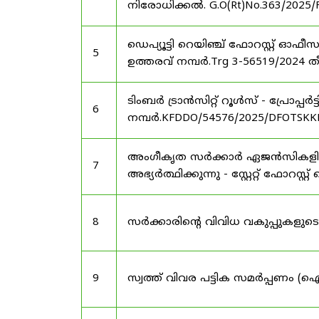
നിരോധിക്കൽ. G.O(Rt)No.363/2025/
ഡെപ്യൂട്ടി റെയിഞ്ച് ഫോറസ്റ്റ് ഓ
5
ഉത്തരവ് നമ്പർ.Trg 3-56519/2024 ത
ടിംബർ ട്രാൻസിറ്റ് റൂൾസ് - പ്രോപ്പ
6
നമ്പർ.KFDDO/54576/2025/DFOTSKKD
അംഗീകൃത സർക്കാർ ഏജൻസികളിൽ 
7
അഭ്യർത്ഥിക്കുന്നു - സ്റ്റേറ്റ് ഫോറസ്റ്റ് 
8
സർക്കാരിന്റെ വിവിധ വകുപ്പുകള
9
സ്വത്ത് വിവര പട്ടിക സമർപ്പണം