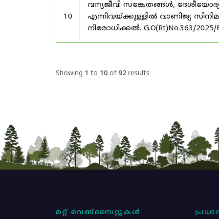
വന്യജീവി സങ്കേതങ്ങൾ, ദേശീയോദ്
10
എന്നിവയ്ക്കുള്ളിൽ വാണിജ്യ സിനി
നിരോധിക്കൽ. G.O(Rt)No.363/2025/
Showing
1
to
10
of
92
results
മറ്റ് വെബ്സൈറ്റുകൾ
പ്രധാന