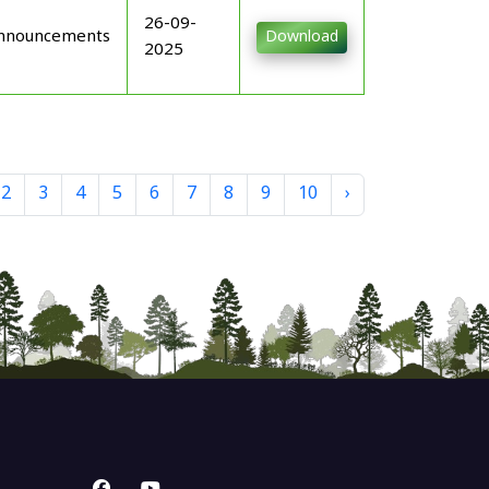
26-09-
nnouncements
Download
2025
2
3
4
5
6
7
8
9
10
›