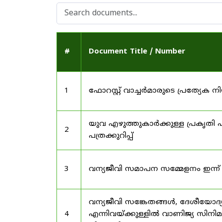
#
Document Title / Number
1
ഫോറസ്റ്റ് വാച്ചർമാരുടെ പ്രത്യേക
യുവ എഴുത്തുകാർക്കുള്ള പ്രകൃതി പ
2
പത്രക്കുറിപ്പ്
3
വന്യജീവി സമാപന സമ്മേളനം ഇന്ന്
വന്യജീവി സങ്കേതങ്ങൾ, ദേശീയോദ്
4
എന്നിവയ്ക്കുള്ളിൽ വാണിജ്യ സിനി