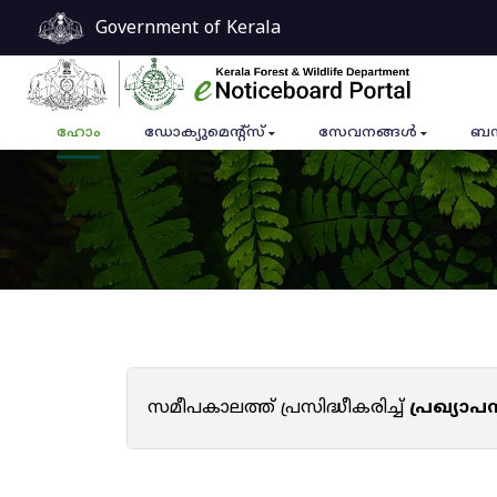
Government of Kerala
ഹോം
ഡോക്യുമെൻ്റ്സ്
സേവനങ്ങൾ
ബന
സമീപകാലത്ത് പ്രസിദ്ധീകരിച്ച്
പ്രഖ്യാ