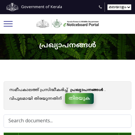
Government of Kerala
പ്രഖ്യാപനങ്ങൾ
സമീപകാലത്ത് പ്രസിദ്ധീകരിച്ച്
പ്രഖ്യാപനങ്ങൾ
.
തിരയുക
വിപുലമായി തിരയുന്നതിന്