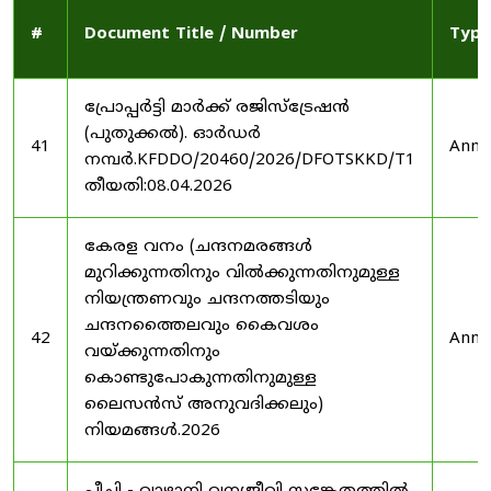
#
Document Title / Number
Type
പ്രോപ്പർട്ടി മാർക്ക് രജിസ്ട്രേഷൻ
(പുതുക്കൽ). ഓർഡർ
41
Anno
നമ്പർ.KFDDO/20460/2026/DFOTSKKD/T1
തീയതി:08.04.2026
കേരള വനം (ചന്ദനമരങ്ങൾ
മുറിക്കുന്നതിനും വിൽക്കുന്നതിനുമുള്ള
നിയന്ത്രണവും ചന്ദനത്തടിയും
ചന്ദനത്തൈലവും കൈവശം
42
Anno
വയ്ക്കുന്നതിനും
കൊണ്ടുപോകുന്നതിനുമുള്ള
ലൈസൻസ് അനുവദിക്കലും)
നിയമങ്ങൾ.2026