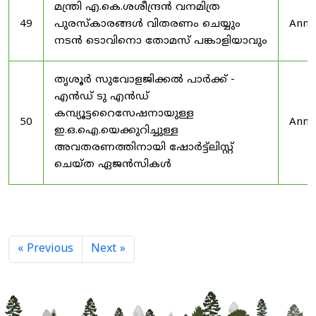
മന്ത്രി എ.കെ.ശശീന്ദ്രൻ വനമിത്ര
49
പുരസ്‌കാരങ്ങൾ വിതരണം ചെയ്യും
Anno
നടൻ ടൊവിനൊ തോമസ് പങ്കാളിയാവും
തൃശൂർ സുവോളജിക്കൽ പാർക്ക് -
എൻഡ് ടു എൻഡ്
കമ്പ്യൂട്ടറൈസേഷനായുള്ള
50
Anno
ഇ.ഒ.ഐ.യെക്കുറിച്ചുള്ള
അവതരണത്തിനായി ഷോർട്ട്‌ലിസ്റ്റ്
ചെയ്ത ഏജൻസികൾ
« Previous
Next »