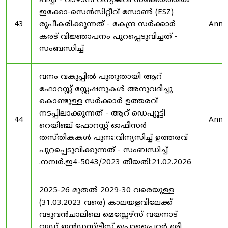
പീച്ചി - വാഴാനി വന്യജീവി സങ്കേതത്തിൽ
ഇക്കോ-സെൻസിറ്റീവ് സോൺ (ESZ)
43
രൂപീകരിക്കുന്നത് - കേന്ദ്ര സർക്കാർ
Anno
കരട് വിജ്ഞാപനം പുറപ്പെടുവിച്ചത് -
സംബന്ധിച്ച്
വനം വകുപ്പിൽ പുതുതായി ആറ്
ഫോറസ്റ്റ് സ്റ്റേഷനുകൾ അനുവദിച്ചു
കൊണ്ടുള്ള സർക്കാർ ഉത്തരവ്
നടപ്പിലാക്കുന്നത് - ആറ് ഡെപ്യൂട്ടി
44
Anno
റെയിഞ്ച് ഫോറസ്റ്റ് ഓഫീസർ
തസ്തികകൾ പുനഃ:വിന്യസിച്ച് ഉത്തരവ്
പുറപ്പെടുവിക്കുന്നത് - സംബന്ധിച്ച്
.നമ്പർ.ഇ4-5043/2023 തീയതി:21.02.2026
2025-26 മുതൽ 2029-30 വരെയുള്ള
(31.03.2023 വരെ) കാലയളവിലേക്ക്
വടുവൻചാലിലെ മെസ്സേഴ്സ് വയനാട്
വുഡ് ഇൻഡസ്ട്രീസ് പ്രൊപ്രൈറ്റർ ശ്രീ.