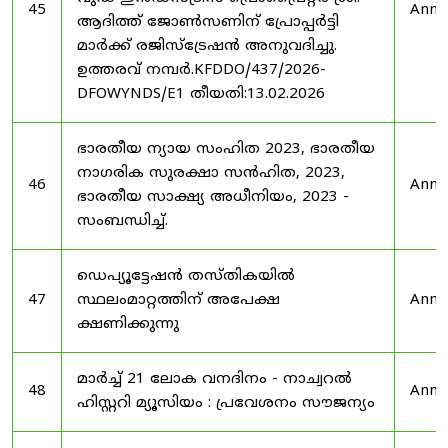
45
Anno
ആദിത്ത് ജോൺസണിന് പ്രോപ്പർട്ടി
മാർക്ക് രജിസ്ട്രേഷൻ അനുവദിച്ചു.
ഉത്തരവ് നമ്പർ.KFDDO/437/2026-
DFOWYNDS/E1 തീയതി:13.02.2026
ഭാരതീയ ന്യായ സംഹിത 2023, ഭാരതീയ
നാഗരിക സുരക്ഷാ സൻഹിത, 2023,
46
Anno
ഭാരതീയ സാക്ഷ്യ അധീനിയം, 2023 -
സംബന്ധിച്ച്.
ഡെപ്യൂട്ടേഷൻ തസ്തികയിൽ
47
സ്ഥലംമാറ്റത്തിന് അപേക്ഷ
Anno
ക്ഷണിക്കുന്നു
മാർച്ച് 21 ലോക വനദിനം - നാച്വറൽ
48
Anno
ഹിസ്റ്ററി മ്യൂസിയം : പ്രവേശനം സൗജന്യം