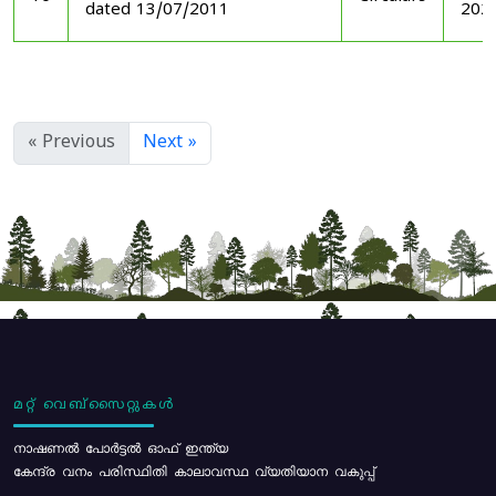
dated 13/07/2011
202
« Previous
Next »
മറ്റ് വെബ്സൈറ്റുകൾ
നാഷണൽ പോർട്ടൽ ഓഫ് ഇന്ത്യ
കേന്ദ്ര വനം പരിസ്ഥിതി കാലാവസ്ഥ വ്യതിയാന വകുപ്പ്