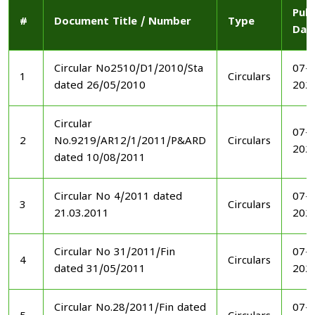
Publ
#
Document Title / Number
Type
Dat
Circular No2510/D1/2010/Sta
07-1
1
Circulars
dated 26/05/2010
202
Circular
07-1
2
No.9219/AR12/1/2011/P&ARD
Circulars
202
dated 10/08/2011
Circular No 4/2011 dated
07-1
3
Circulars
21.03.2011
202
Circular No 31/2011/Fin
07-1
4
Circulars
dated 31/05/2011
202
Circular No.28/2011/Fin dated
07-1