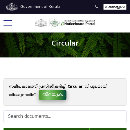
Government of Kerala
Circular
സമീപകാലത്ത് പ്രസിദ്ധീകരിച്ച്
Circular
. വിപുലമായി
തിരയുക
തിരയുന്നതിന്