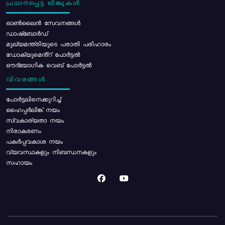
പ്രധാനപ്പെട്ട ലിങ്കുകൾ
ഓൺലൈൻ സേവനങ്ങൾ
ഡാഷ്ബോർഡ്
മുഖ്യമന്ത്രിയുടെ പരാതി പരിഹാരം
ഡോക്യുമെൻ്റ് പോർട്ടൽ
ഔദ്യോഗിക വെബ് പോർട്ടൽ
വിവരങ്ങൾ
പോര്‍ട്ടലിനെക്കുറിച്ച്
ഹൈപ്പർലിങ്ക് നയം
സ്വകാര്യതാ നയം
നിരാകരണം
പകർപ്പവകാശ നയം
വ്യവസ്ഥകളും നിബന്ധനകളും
സഹായം