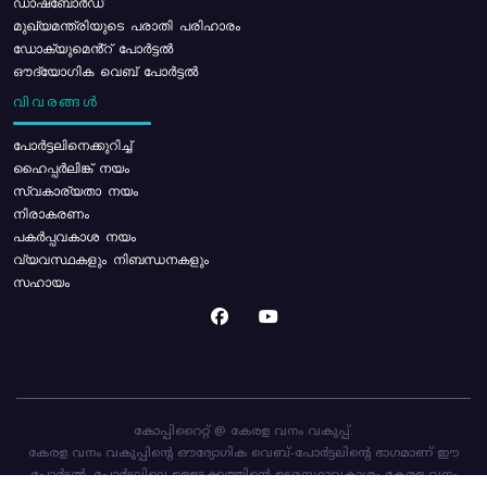
ഡാഷ്ബോർഡ്
മുഖ്യമന്ത്രിയുടെ പരാതി പരിഹാരം
ഡോക്യുമെൻ്റ് പോർട്ടൽ
ഔദ്യോഗിക വെബ് പോർട്ടൽ
വിവരങ്ങൾ
പോര്‍ട്ടലിനെക്കുറിച്ച്
ഹൈപ്പർലിങ്ക് നയം
സ്വകാര്യതാ നയം
നിരാകരണം
പകർപ്പവകാശ നയം
വ്യവസ്ഥകളും നിബന്ധനകളും
സഹായം
കോപ്പിറൈറ്റ് @ കേരള വനം വകുപ്പ്.
കേരള വനം വകുപ്പിന്റെ ഔദ്യോഗിക വെബ്-പോർട്ടലിന്റെ ഭാഗമാണ് ഈ
പോർട്ടൽ. പോർട്ടലിലെ ഉള്ളടക്കത്തിന്റെ ഉടമസ്ഥാവകാശം കേരള വനം