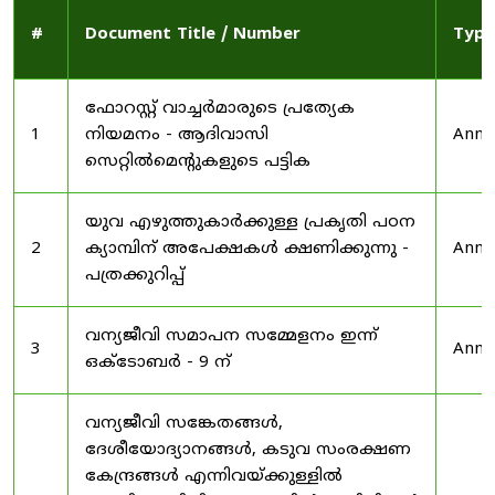
#
Document Title / Number
Type
ഫോറസ്റ്റ് വാച്ചർമാരുടെ പ്രത്യേക
1
നിയമനം - ആദിവാസി
Anno
സെറ്റിൽമെന്റുകളുടെ പട്ടിക
യുവ എഴുത്തുകാർക്കുള്ള പ്രകൃതി പഠന
2
ക്യാമ്പിന് അപേക്ഷകൾ ക്ഷണിക്കുന്നു -
Anno
പത്രക്കുറിപ്പ്
വന്യജീവി സമാപന സമ്മേളനം ഇന്ന്
3
Anno
ഒക്ടോബർ - 9 ന്
വന്യജീവി സങ്കേതങ്ങൾ,
ദേശീയോദ്യാനങ്ങൾ, കടുവ സംരക്ഷണ
കേന്ദ്രങ്ങൾ എന്നിവയ്ക്കുള്ളിൽ