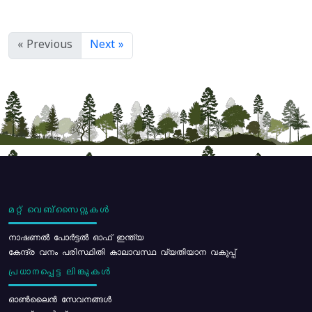
« Previous
Next »
മറ്റ് വെബ്സൈറ്റുകൾ
നാഷണൽ പോർട്ടൽ ഓഫ് ഇന്ത്യ
കേന്ദ്ര വനം പരിസ്ഥിതി കാലാവസ്ഥ വ്യതിയാന വകുപ്പ്
പ്രധാനപ്പെട്ട ലിങ്കുകൾ
ഓൺലൈൻ സേവനങ്ങൾ