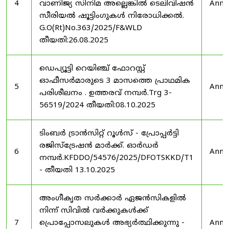
4
വാണിജ്യ സിനിമ അല്ലെങ്കിൽ ടെലിവിഷൻ
Anno
സീരിയൽ ഷൂട്ടിംഗുകൾ നിരോധിക്കൽ.
G.O(Rt)No.363/2025/F&WLD
തീയതി:26.08.2025
ഡെപ്യൂട്ടി റെയിഞ്ച് ഫോറസ്റ്റ്
ഓഫീസർമാരുടെ 3 മാസത്തെ പ്രാഥമിക
5
Anno
പരിശീലനം . ഉത്തരവ് നമ്പർ.Trg 3-
56519/2024 തീയതി:08.10.2025
ടിംബർ ട്രാൻസിറ്റ് റൂൾസ് - പ്രോപ്പർട്ടി
രജിസ്ട്രേഷൻ മാർക്ക്. ഓർഡർ
6
Anno
നമ്പർ.KFDDO/54576/2025/DFOTSKKD/T1
- തീയതി 13.10.2025
അംഗീകൃത സർക്കാർ ഏജൻസികളിൽ
നിന്ന് സിവിൽ വർക്കുകൾക്ക്
7
പ്രൊപ്പോസലുകൾ അഭ്യർത്ഥിക്കുന്നു -
Anno