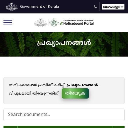
Government of Kerala
പ്രഖ്യാപനങ്ങൾ
സമീപകാലത്ത് പ്രസിദ്ധീകരിച്ച്
പ്രഖ്യാപനങ്ങൾ
.
തിരയുക
വിപുലമായി തിരയുന്നതിന്