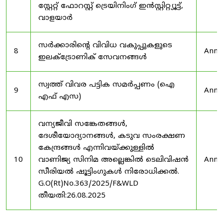
സ്റ്റേറ്റ് ഫോറസ്റ്റ് ട്രെയിനിംഗ് ഇൻസ്റ്റിറ്റ്യൂട്ട്,
വാളയാർ
സർക്കാരിന്റെ വിവിധ വകുപ്പുകളുടെ
8
Anno
ഇലക്ട്രോണിക് സേവനങ്ങൾ
സ്വത്ത് വിവര പട്ടിക സമർപ്പണം (ഐ
9
Anno
എഫ് എസ)
വന്യജീവി സങ്കേതങ്ങൾ,
ദേശീയോദ്യാനങ്ങൾ, കടുവ സംരക്ഷണ
കേന്ദ്രങ്ങൾ എന്നിവയ്ക്കുള്ളിൽ
10
വാണിജ്യ സിനിമ അല്ലെങ്കിൽ ടെലിവിഷൻ
Anno
സീരിയൽ ഷൂട്ടിംഗുകൾ നിരോധിക്കൽ.
G.O(Rt)No.363/2025/F&WLD
തീയതി:26.08.2025