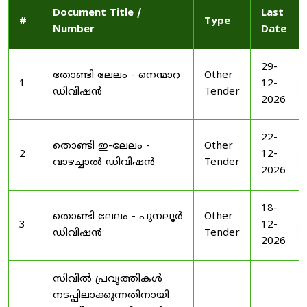
Document Title /
Last
#
Type
Number
Date
29-
തോണ്ടി ലേലം - നെന്മാറ
Other
1
12-
ഡിവിഷൻ
Tender
2026
22-
തൊണ്ടി ഇ-ലേലം -
Other
2
12-
വാഴച്ചാൽ ഡിവിഷൻ
Tender
2026
18-
തൊണ്ടി ലേലം - പുനലൂർ
Other
3
12-
ഡിവിഷൻ
Tender
2026
സിവിൽ പ്രവൃത്തികൾ
നടപ്പിലാക്കുന്നതിനായി