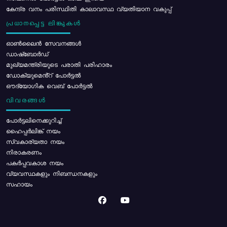
കേന്ദ്ര വനം പരിസ്ഥിതി കാലാവസ്ഥ വ്യതിയാന വകുപ്പ്
പ്രധാനപ്പെട്ട ലിങ്കുകൾ
ഓൺലൈൻ സേവനങ്ങൾ
ഡാഷ്ബോർഡ്
മുഖ്യമന്ത്രിയുടെ പരാതി പരിഹാരം
ഡോക്യുമെൻ്റ് പോർട്ടൽ
ഔദ്യോഗിക വെബ് പോർട്ടൽ
വിവരങ്ങൾ
പോര്‍ട്ടലിനെക്കുറിച്ച്
ഹൈപ്പർലിങ്ക് നയം
സ്വകാര്യതാ നയം
നിരാകരണം
പകർപ്പവകാശ നയം
വ്യവസ്ഥകളും നിബന്ധനകളും
സഹായം