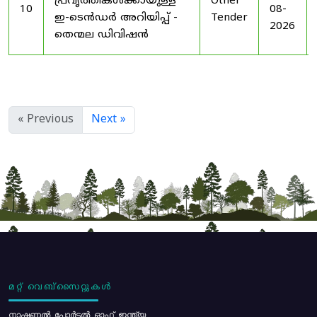
പ്രവൃത്തികൾക്കായുള്ള
Other
10
08-
ഇ-ടെൻഡർ അറിയിപ്പ് -
Tender
2026
തെന്മല ഡിവിഷൻ
« Previous
Next »
മറ്റ് വെബ്സൈറ്റുകൾ
നാഷണൽ പോർട്ടൽ ഓഫ് ഇന്ത്യ