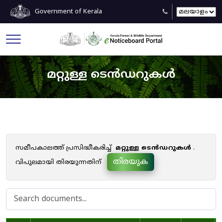
Government of Kerala
മറ്റുള്ള ടെൻഡറുകൾ
സമീപകാലത്ത് പ്രസിദ്ധീകരിച്ച്
മറ്റുള്ള ടെൻഡറുകൾ
.
തിരയുക
വിപുലമായി തിരയുന്നതിന്