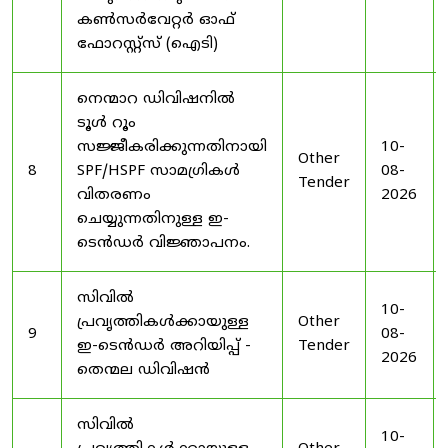
കൺസർവേറ്റർ ഓഫ്
ഫോറസ്റ്റ്സ് (ഐടി)
നെന്മാറ ഡിവിഷനിൽ
ടൂൾ റൂം
സജ്ജീകരിക്കുന്നതിനായി
10-
Other
8
SPF/HSPF സാമഗ്രികൾ
08-
Tender
വിതരണം
2026
ചെയ്യുന്നതിനുള്ള ഇ-
ടെൻഡർ വിജ്ഞാപനം.
സിവിൽ
10-
പ്രവൃത്തികൾക്കായുള്ള
Other
9
08-
ഇ-ടെൻഡർ അറിയിപ്പ് -
Tender
2026
തെന്മല ഡിവിഷൻ
സിവിൽ
10-