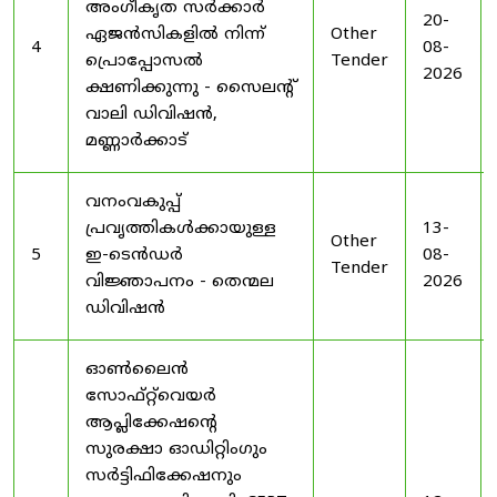
അംഗീകൃത സർക്കാർ
20-
ഏജൻസികളിൽ നിന്ന്
Other
4
08-
പ്രൊപ്പോസൽ
Tender
2026
ക്ഷണിക്കുന്നു - സൈലന്റ്
വാലി ഡിവിഷൻ,
മണ്ണാർക്കാട്
വനംവകുപ്പ്
പ്രവൃത്തികൾക്കായുള്ള
13-
Other
5
ഇ-ടെൻഡർ
08-
Tender
വിജ്ഞാപനം - തെന്മല
2026
ഡിവിഷൻ
ഓൺലൈൻ
സോഫ്റ്റ്‌വെയർ
ആപ്ലിക്കേഷന്റെ
സുരക്ഷാ ഓഡിറ്റിംഗും
സർട്ടിഫിക്കേഷനും