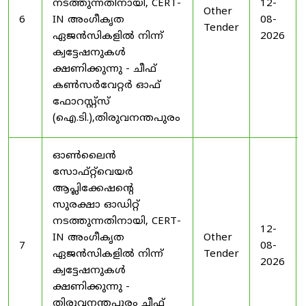
നടത്തുന്നതിനായി, CERT-
12-
Other
6
IN അംഗീകൃത
08-
Tender
ഏജൻസികളിൽ നിന്ന്
2026
ക്വട്ടേഷനുകൾ
ക്ഷണിക്കുന്നു - ചീഫ്
കൺസർവേറ്റർ ഓഫ്
ഫോറസ്റ്റ്സ്
(ഐ.ടി.),തിരുവനന്തപുരം
ഓൺലൈൻ
സോഫ്റ്റ്‌വെയർ
ആപ്ലിക്കേഷന്റെ
സുരക്ഷാ ഓഡിറ്റ്
നടത്തുന്നതിനായി, CERT-
12-
IN അംഗീകൃത
Other
7
08-
ഏജൻസികളിൽ നിന്ന്
Tender
2026
ക്വട്ടേഷനുകൾ
ക്ഷണിക്കുന്നു -
തിരുവനന്തപുരം ചീഫ്