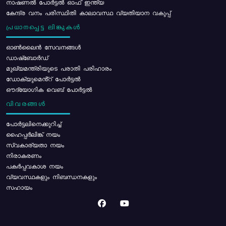
നാഷണൽ പോർട്ടൽ ഓഫ് ഇന്ത്യ
കേന്ദ്ര വനം പരിസ്ഥിതി കാലാവസ്ഥ വ്യതിയാന വകുപ്പ്
പ്രധാനപ്പെട്ട ലിങ്കുകൾ
ഓൺലൈൻ സേവനങ്ങൾ
ഡാഷ്ബോർഡ്
മുഖ്യമന്ത്രിയുടെ പരാതി പരിഹാരം
ഡോക്യുമെൻ്റ് പോർട്ടൽ
ഔദ്യോഗിക വെബ് പോർട്ടൽ
വിവരങ്ങൾ
പോര്‍ട്ടലിനെക്കുറിച്ച്
ഹൈപ്പർലിങ്ക് നയം
സ്വകാര്യതാ നയം
നിരാകരണം
പകർപ്പവകാശ നയം
വ്യവസ്ഥകളും നിബന്ധനകളും
സഹായം