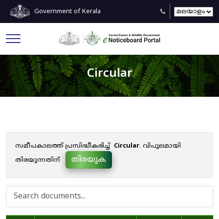
Government of Kerala
Circular
സമീപകാലത്ത് പ്രസിദ്ധീകരിച്ച്
Circular
. വിപുലമായി
തിരയുക
തിരയുന്നതിന്