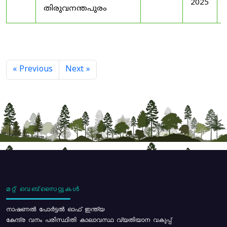
2025
തിരുവനന്തപുരം
« Previous
Next »
മറ്റ് വെബ്സൈറ്റുകൾ
നാഷണൽ പോർട്ടൽ ഓഫ് ഇന്ത്യ
കേന്ദ്ര വനം പരിസ്ഥിതി കാലാവസ്ഥ വ്യതിയാന വകുപ്പ്