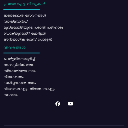
പ്രധാനപ്പെട്ട ലിങ്കുകൾ
ഓൺലൈൻ സേവനങ്ങൾ
ഡാഷ്ബോർഡ്
മുഖ്യമന്ത്രിയുടെ പരാതി പരിഹാരം
ഡോക്യുമെൻ്റ് പോർട്ടൽ
ഔദ്യോഗിക വെബ് പോർട്ടൽ
വിവരങ്ങൾ
പോര്‍ട്ടലിനെക്കുറിച്ച്
ഹൈപ്പർലിങ്ക് നയം
സ്വകാര്യതാ നയം
നിരാകരണം
പകർപ്പവകാശ നയം
വ്യവസ്ഥകളും നിബന്ധനകളും
സഹായം