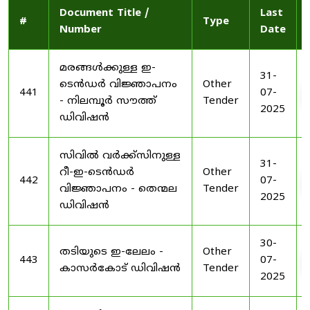
Document Title /
Last
#
Type
Number
Date
മരങ്ങൾക്കുള്ള ഇ-
31-
ടെൻഡർ വിജ്ഞാപനം
Other
441
07-
- നിലമ്പൂർ സൗത്ത്
Tender
2025
ഡിവിഷൻ
സിവിൽ വർക്ക്സിനുള്ള
31-
റീ-ഇ-ടെൻഡർ
Other
442
07-
വിജ്ഞാപനം - തെന്മല
Tender
2025
ഡിവിഷൻ
30-
തടിയുടെ ഇ-ലേലം -
Other
443
07-
കാസർകോട് ഡിവിഷൻ
Tender
2025