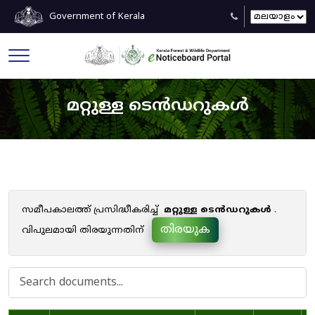
Government of Kerala
മറ്റുള്ള ടെൻഡറുകൾ
സമീപകാലത്ത് പ്രസിദ്ധീകരിച്ച്
മറ്റുള്ള ടെൻഡറുകൾ
.
തിരയുക
വിപുലമായി തിരയുന്നതിന്