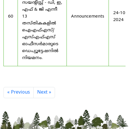
സയൻ്റിസ്റ്റ് - ഡി, ഇ,
എഫ് & ജി എന്നീ
24-10-
60
13
Announcements
2024
തസ്തികകളിൽ
ഐഎഫ്എസ്/
എസ്എഫ്എസ്
ഓഫീസർമാരുടെ
ഡെപ്യൂട്ടേഷനിൽ
നിയമനം.
« Previous
Next »