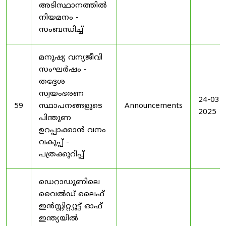
അടിസ്ഥാനത്തിൽ
നിയമനം -
സംബന്ധിച്ച്
മനുഷ്യ വന്യജീവി
സംഘർഷം -
തദ്ദേശ
സ്വയംഭരണ
24-03-
59
സ്ഥാപനങ്ങളുടെ
Announcements
2025
പിന്തുണ
ഉറപ്പാക്കാൻ വനം
വകുപ്പ് -
പത്രക്കുറിപ്പ്
ഡെറാഡൂണിലെ
വൈൽഡ് ലൈഫ്
ഇൻസ്റ്റിറ്റ്യൂട്ട് ഓഫ്
ഇന്ത്യയിൽ