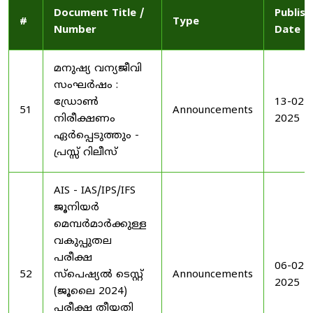
Document Title /
Publis
#
Type
Number
Date
മനുഷ്യ വന്യജീവി
സംഘർഷം :
ഡ്രോൺ
13-02-
51
Announcements
നിരീക്ഷണം
2025
ഏർപ്പെടുത്തും -
പ്രസ്സ് റിലീസ്
AIS - IAS/IPS/IFS
ജൂനിയർ
മെമ്പർമാർക്കുള്ള
വകുപ്പുതല
പരീക്ഷ
06-02-
52
സ്പെഷ്യൽ ടെസ്റ്റ്
Announcements
2025
(ജൂലൈ 2024)
പരീക്ഷ തീയതി