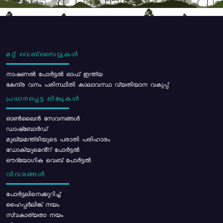
മറ്റ് വെബ്സൈറ്റുകൾ
നാഷണൽ പോർട്ടൽ ഓഫ് ഇന്ത്യ
കേന്ദ്ര വനം പരിസ്ഥിതി കാലാവസ്ഥ വ്യതിയാന വകുപ്പ്
പ്രധാനപ്പെട്ട ലിങ്കുകൾ
ഓൺലൈൻ സേവനങ്ങൾ
ഡാഷ്ബോർഡ്
മുഖ്യമന്ത്രിയുടെ പരാതി പരിഹാരം
ഡോക്യുമെൻ്റ് പോർട്ടൽ
ഔദ്യോഗിക വെബ് പോർട്ടൽ
വിവരങ്ങൾ
പോര്‍ട്ടലിനെക്കുറിച്ച്
ഹൈപ്പർലിങ്ക് നയം
സ്വകാര്യതാ നയം