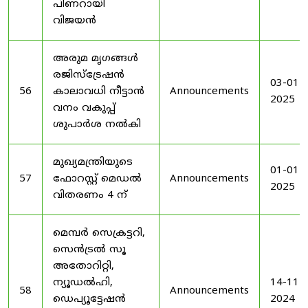
പിണറായി
വിജയൻ
അരുമ മൃഗങ്ങൾ
രജിസ്‌ട്രേഷൻ
03-01-
56
കാലാവധി നീട്ടാൻ
Announcements
2025
വനം വകുപ്പ്
ശുപാർശ നൽകി
മുഖ്യമന്ത്രിയുടെ
01-01-
57
ഫോറസ്റ്റ് മെഡൽ
Announcements
2025
വിതരണം 4 ന്
മെമ്പർ സെക്രട്ടറി,
സെൻട്രൽ സൂ
അതോറിറ്റി,
ന്യൂഡൽഹി,
14-11-
58
Announcements
ഡെപ്യൂട്ടേഷൻ
2024