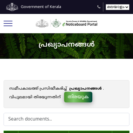
Government of Kerala
പ്രഖ്യാപനങ്ങൾ
സമീപകാലത്ത് പ്രസിദ്ധീകരിച്ച്
പ്രഖ്യാപനങ്ങൾ
.
തിരയുക
വിപുലമായി തിരയുന്നതിന്