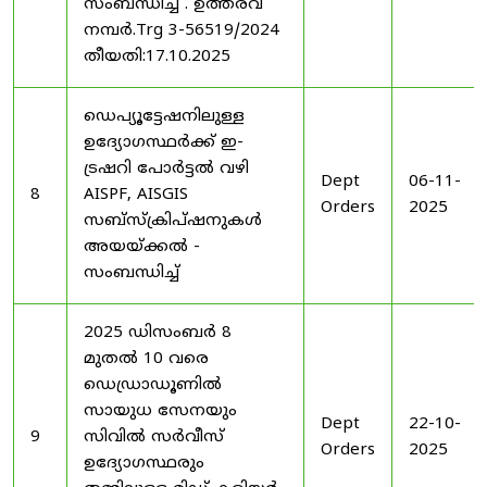
സംബന്ധിച്ച് . ഉത്തരവ്
നമ്പർ.Trg 3-56519/2024
തീയതി:17.10.2025
ഡെപ്യൂട്ടേഷനിലുള്ള
ഉദ്യോഗസ്ഥർക്ക് ഇ-
ട്രഷറി പോർട്ടൽ വഴി
Dept
06-11-
8
AISPF, AISGIS
Orders
2025
സബ്‌സ്‌ക്രിപ്‌ഷനുകൾ
അയയ്ക്കൽ -
സംബന്ധിച്ച്
2025 ഡിസംബർ 8
മുതൽ 10 വരെ
ഡെഡ്രാഡൂണിൽ
സായുധ സേനയും
Dept
22-10-
9
സിവിൽ സർവീസ്
Orders
2025
ഉദ്യോഗസ്ഥരും