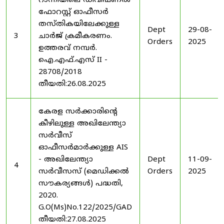
റാന്നിയിലെ ഡിവിഷണൽ
ഫോറസ്റ്റ് ഓഫീസർ
തസ്തികയിലേക്കുള്ള
Dept
29-08-
3
ചാർജ് ക്രമീകരണം.
Orders
2025
ഉത്തരവ് നമ്പർ.
ഐ.എഫ്.എസ് II -
28708/2018
തീയതി:26.08.2025
കേരള സർക്കാരിന്റെ
കീഴിലുള്ള അഖിലേന്ത്യാ
സർവീസ്
ഓഫീസർമാർക്കുള്ള AIS
- അഖിലേന്ത്യാ
Dept
11-09-
4
സർവീസസ് (മെഡിക്കൽ
Orders
2025
സൗകര്യങ്ങൾ) പദ്ധതി,
2020.
G.O(Ms)No.122/2025/GAD
തീയതി:27.08.2025