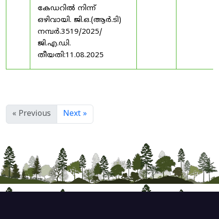
കേഡറിൽ നിന്ന്
ഒഴിവായി. ജി.ഒ.(ആർ.ടി)
നമ്പർ.3519/2025/
ജി.എ.ഡി.
തീയതി:11.08.2025
« Previous
Next »