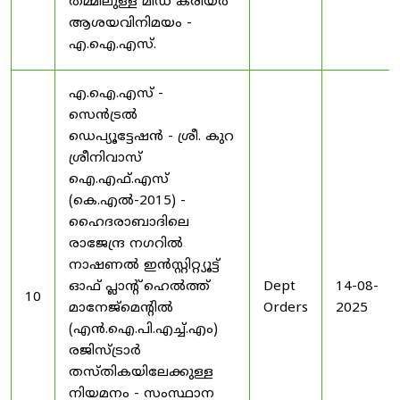
തമ്മിലുള്ള മിഡ് കരിയർ
ആശയവിനിമയം -
എ.ഐ.എസ്.
എ.ഐ.എസ് -
സെൻട്രൽ
ഡെപ്യൂട്ടേഷൻ - ശ്രീ. കുറ
ശ്രീനിവാസ്
ഐ.എഫ്.എസ്
(കെ.എൽ-2015) -
ഹൈദരാബാദിലെ
രാജേന്ദ്ര നഗറിൽ
നാഷണൽ ഇൻസ്റ്റിറ്റ്യൂട്ട്
ഓഫ് പ്ലാന്റ് ഹെൽത്ത്
Dept
14-08-
10
മാനേജ്‌മെന്റിൽ
Orders
2025
(എൻ.ഐ.പി.എച്ച്.എം)
രജിസ്ട്രാർ
തസ്തികയിലേക്കുള്ള
നിയമനം - സംസ്ഥാന