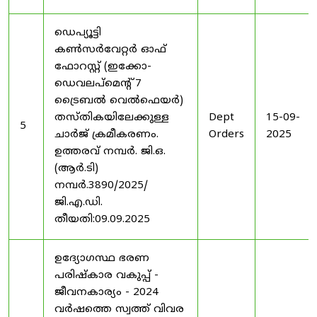
ഡെപ്യൂട്ടി
കൺസർവേറ്റർ ഓഫ്
ഫോറസ്റ്റ് (ഇക്കോ-
ഡെവലപ്മെന്റ് 7
ട്രൈബൽ വെൽഫെയർ)
തസ്തികയിലേക്കുള്ള
Dept
15-09-
5
ചാർജ് ക്രമീകരണം.
Orders
2025
ഉത്തരവ് നമ്പർ. ജി.ഒ.
(ആർ.ടി)
നമ്പർ.3890/2025/
ജി.എ.ഡി.
തീയതി:09.09.2025
ഉദ്യോഗസ്ഥ ഭരണ
പരിഷ്കാര വകുപ്പ് -
ജീവനകാര്യം - 2024
വർഷത്തെ സ്വത്ത് വിവര