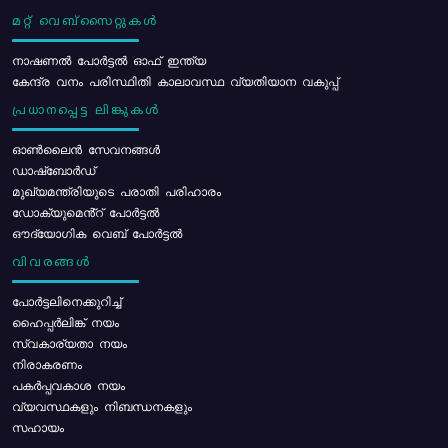
മറ്റ് വെബ്സൈറ്റുകൾ
നാഷണൽ പോർട്ടൽ ഓഫ് ഇന്ത്യ
കേന്ദ്ര വനം പരിസ്ഥിതി കാലാവസ്ഥ വ്യതിയാന വകുപ്പ്
പ്രധാനപ്പെട്ട ലിങ്കുകൾ
ഓൺലൈൻ സേവനങ്ങൾ
ഡാഷ്ബോർഡ്
മുഖ്യമന്ത്രിയുടെ പരാതി പരിഹാരം
ഡോക്യുമെൻ്റ് പോർട്ടൽ
ഔദ്യോഗിക വെബ് പോർട്ടൽ
വിവരങ്ങൾ
പോര്‍ട്ടലിനെക്കുറിച്ച്
ഹൈപ്പർലിങ്ക് നയം
സ്വകാര്യതാ നയം
നിരാകരണം
പകർപ്പവകാശ നയം
വ്യവസ്ഥകളും നിബന്ധനകളും
സഹായം