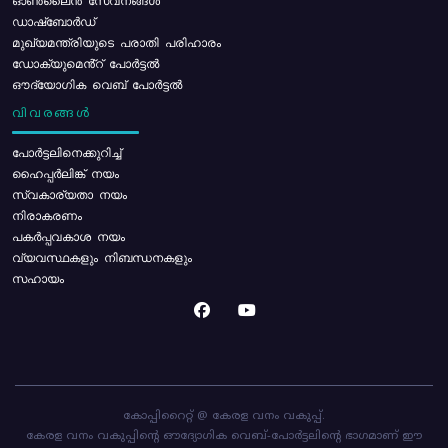
ഓൺലൈൻ സേവനങ്ങൾ
ഡാഷ്ബോർഡ്
മുഖ്യമന്ത്രിയുടെ പരാതി പരിഹാരം
ഡോക്യുമെൻ്റ് പോർട്ടൽ
ഔദ്യോഗിക വെബ് പോർട്ടൽ
വിവരങ്ങൾ
പോര്‍ട്ടലിനെക്കുറിച്ച്
ഹൈപ്പർലിങ്ക് നയം
സ്വകാര്യതാ നയം
നിരാകരണം
പകർപ്പവകാശ നയം
വ്യവസ്ഥകളും നിബന്ധനകളും
സഹായം
കോപ്പിറൈറ്റ് @ കേരള വനം വകുപ്പ്.
കേരള വനം വകുപ്പിന്റെ ഔദ്യോഗിക വെബ്-പോർട്ടലിന്റെ ഭാഗമാണ് ഈ