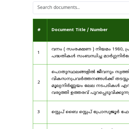
#
Document Title / Number
വനം ( സംരക്ഷണ ) നിയമം 1980, പ
1
പദ്ധതികൾ സംബന്ധിച്ച മാർഗ്ഗനിർദ
പൊതുസ്ഥലങ്ങളിൽ ജീവനും സ്വത്ത
വികസനപ്രവർത്തനങ്ങൾക്ക് തടസ്സം സ
2
മൂല്യനിർണ്ണയം ലേല നടപടികൾ എന്
വരുത്തി ഉത്തരവ് പുറപ്പെടുവിക്കുന്
3
സ്റ്റെപ് ബൈ സ്റ്റെപ് പ്രോസുജൂർ 