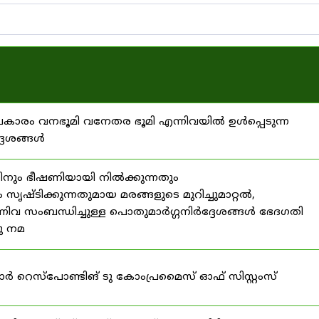
്രകാരം വനഭൂമി വനേതര ഭൂമി എന്നിവയിൽ ഉൾപ്പെടുന്ന
്ദേശങ്ങൾ
ിനും ഭീഷണിയായി നിൽക്കുന്നതും
ൃഷ്ടിക്കുന്നതുമായ മരങ്ങളുടെ മുറിച്ചുമാറ്റൽ,
നിവ സംബന്ധിച്ചുള്ള പൊതുമാർഗ്ഗനിർദ്ദേശങ്ങൾ ഭേദഗതി
നു നമ
ഫോർ റെസ്‌പോണ്ടിങ് ടു കോംപ്രമൈസ് ഓഫ് സിസ്റ്റംസ്