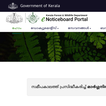
Government of Kerala
ഹോം
ഡോക്യുമെൻ്റ്സ്
സേവനങ്ങൾ
ബന
സമീപകാലത്ത് പ്രസിദ്ധീകരിച്ച്
മാർഗ്ഗനി