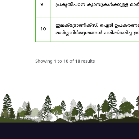
9
പ്രകൃതിപഠന ക്യാമ്പുകൾക്കുള്ള മാർ
ഇലക്‌ട്രോണിക്‌സ്, ഐടി ഉപകരണങ്
10
മാർഗ്ഗനിർദ്ദേശങ്ങൾ പരിഷ്‌കരിച്ച ഉ
Showing
1
to
10
of
18
results