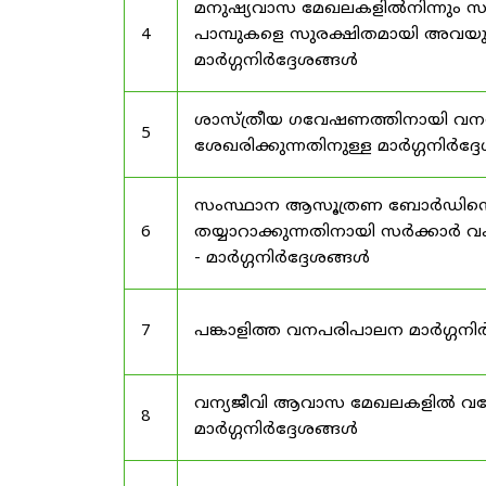
മനുഷ്യവാസ മേഖലകളിൽനിന്നും സർട
4
പാമ്പുകളെ സുരക്ഷിതമായി അവയു
മാർഗ്ഗനിർദ്ദേശങ്ങൾ
ശാസ്ത്രീയ ഗവേഷണത്തിനായി വന
5
ശേഖരിക്കുന്നതിനുള്ള മാർഗ്ഗനിർദ്
സംസ്ഥാന ആസൂത്രണ ബോർഡിൻ്റെ പി
6
തയ്യാറാക്കുന്നതിനായി സർക്കാ
- മാർഗ്ഗനിർദ്ദേശങ്ങൾ
7
പങ്കാളിത്ത വനപരിപാലന മാർഗ്ഗനിർ
വന്യജീവി ആവാസ മേഖലകളിൽ വനേത
8
മാർഗ്ഗനിർദ്ദേശങ്ങൾ