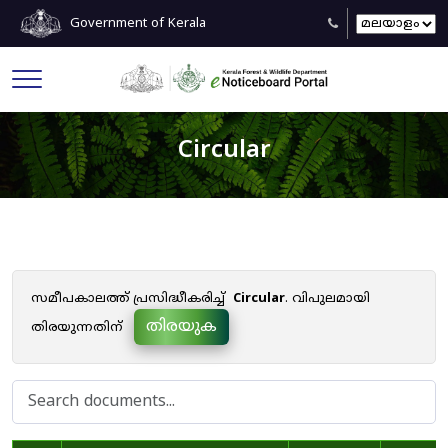
Government of Kerala
Circular
സമീപകാലത്ത് പ്രസിദ്ധീകരിച്ച്
Circular
. വിപുലമായി
തിരയുക
തിരയുന്നതിന്