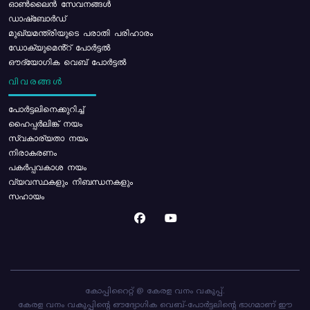
ഓൺലൈൻ സേവനങ്ങൾ
ഡാഷ്ബോർഡ്
മുഖ്യമന്ത്രിയുടെ പരാതി പരിഹാരം
ഡോക്യുമെൻ്റ് പോർട്ടൽ
ഔദ്യോഗിക വെബ് പോർട്ടൽ
വിവരങ്ങൾ
പോര്‍ട്ടലിനെക്കുറിച്ച്
ഹൈപ്പർലിങ്ക് നയം
സ്വകാര്യതാ നയം
നിരാകരണം
പകർപ്പവകാശ നയം
വ്യവസ്ഥകളും നിബന്ധനകളും
സഹായം
കോപ്പിറൈറ്റ് @ കേരള വനം വകുപ്പ്.
കേരള വനം വകുപ്പിന്റെ ഔദ്യോഗിക വെബ്-പോർട്ടലിന്റെ ഭാഗമാണ് ഈ