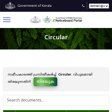
Government of Kerala
Circular
സമീപകാലത്ത് പ്രസിദ്ധീകരിച്ച്
Circular
. വിപുലമായി
തിരയുക
തിരയുന്നതിന്