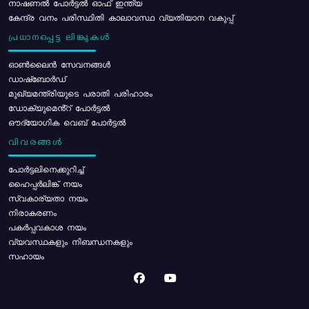
നാഷണൽ പോർട്ടൽ ഓഫ് ഇന്ത്യ
കേന്ദ്ര വനം പരിസ്ഥിതി കാലാവസ്ഥ വ്യതിയാന വകുപ്പ്
പ്രധാനപ്പെട്ട ലിങ്കുകൾ
ഓൺലൈൻ സേവനങ്ങൾ
ഡാഷ്ബോർഡ്
മുഖ്യമന്ത്രിയുടെ പരാതി പരിഹാരം
ഡോക്യുമെൻ്റ് പോർട്ടൽ
ഔദ്യോഗിക വെബ് പോർട്ടൽ
വിവരങ്ങൾ
പോര്‍ട്ടലിനെക്കുറിച്ച്
ഹൈപ്പർലിങ്ക് നയം
സ്വകാര്യതാ നയം
നിരാകരണം
പകർപ്പവകാശ നയം
വ്യവസ്ഥകളും നിബന്ധനകളും
സഹായം