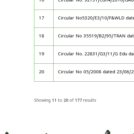
16
Circular No. 92731/Cdn4/2010/GAd
17
Circular No5320/E3/10/F&WLD dat
18
Circular No 35519/B2/95/TRAN da
19
Circular No. 22831/G3/11/G Edu d
20
Circular No 05/2008 dated 23/06/
Showing
11
to
20
of
177
results