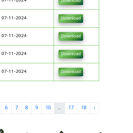
07-11-2024
Download
07-11-2024
Download
07-11-2024
Download
07-11-2024
Download
07-11-2024
Download
6
7
8
9
10
...
17
18
›