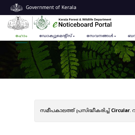
Government of Kerala
ഹോം
ഡോക്യുമെൻ്റ്സ്
സേവനങ്ങൾ
ബന
സമീപകാലത്ത് പ്രസിദ്ധീകരിച്ച്
Circular
.