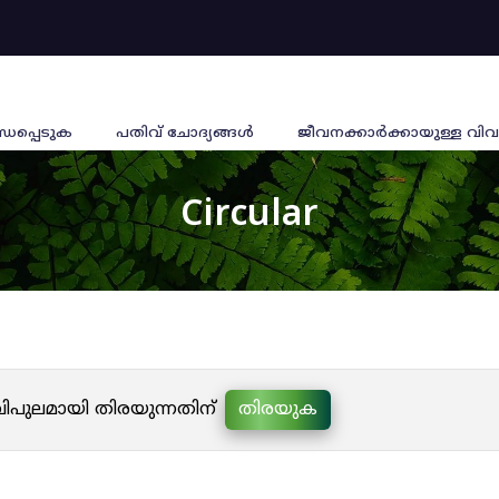
്ധപ്പെടുക
പതിവ് ചോദ്യങ്ങൾ
ജീവനക്കാര്‍ക്കായുള്ള വിവ
Circular
 വിപുലമായി തിരയുന്നതിന്
തിരയുക