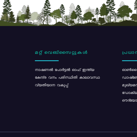
മറ്റ് വെബ്സൈറ്റുകൾ
പ്രധാന
നാഷണൽ പോർട്ടൽ ഓഫ് ഇന്ത്യ
ഓൺലൈ
കേന്ദ്ര വനം പരിസ്ഥിതി കാലാവസ്ഥ
ഡാഷ്ബ
വ്യതിയാന വകുപ്പ്
മുഖ്യമന
ഡോക്യു
ഔദ്യോഗ