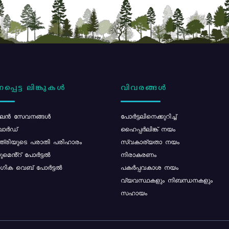
പ്പെട്ട ലിങ്കുകൾ
വിവരങ്ങൾ
ൻ സേവനങ്ങൾ
പോര്‍ട്ടലിനെക്കുറിച്ച്
ോർഡ്
ഹൈപ്പർലിങ്ക് നയം
്ത്രിയുടെ പരാതി പരിഹാരം
സ്വകാര്യതാ നയം
മെൻ്റ് പോർട്ടൽ
നിരാകരണം
ിക വെബ് പോർട്ടൽ
പകർപ്പവകാശ നയം
വ്യവസ്ഥകളും നിബന്ധനകളും
സഹായം