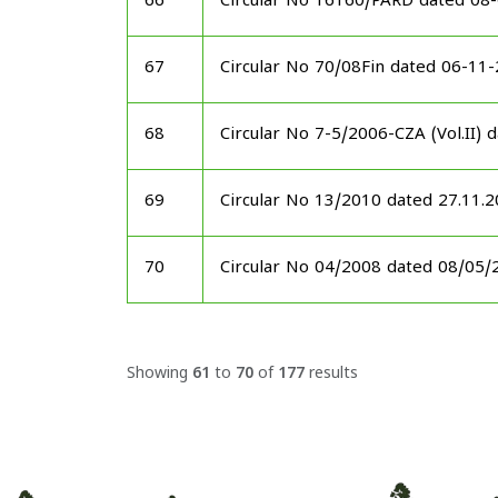
66
Circular No 16160/PARD dated 08
67
Circular No 70/08Fin dated 06-11
68
Circular No 7-5/2006-CZA (Vol.II)
69
Circular No 13/2010 dated 27.11.
70
Circular No 04/2008 dated 08/05/
Showing
61
to
70
of
177
results