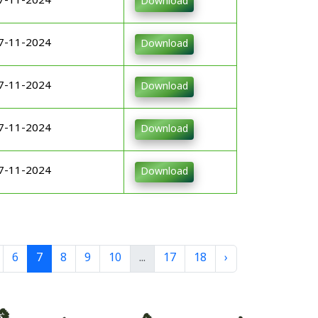
7-11-2024
Download
7-11-2024
Download
7-11-2024
Download
7-11-2024
Download
7-11-2024
Download
6
7
8
9
10
...
17
18
›