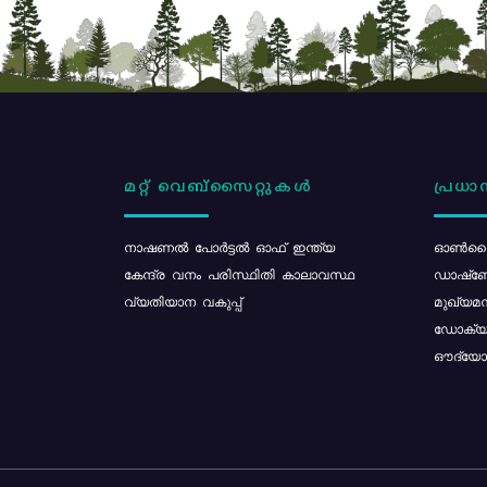
മറ്റ് വെബ്സൈറ്റുകൾ
പ്രധാന
നാഷണൽ പോർട്ടൽ ഓഫ് ഇന്ത്യ
ഓൺലൈ
കേന്ദ്ര വനം പരിസ്ഥിതി കാലാവസ്ഥ
ഡാഷ്ബ
വ്യതിയാന വകുപ്പ്
മുഖ്യമന
ഡോക്യു
ഔദ്യോഗ