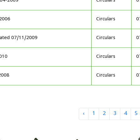
-04-2009
Circulars
0
-2006
Circulars
0
 dated 07/11/2009
Circulars
0
2010
Circulars
0
2008
Circulars
0
‹
1
2
3
4
5