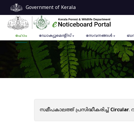
Government of Kerala
ഹോം
ഡോക്യുമെൻ്റ്സ്
സേവനങ്ങൾ
ബന
സമീപകാലത്ത് പ്രസിദ്ധീകരിച്ച്
Circular
.