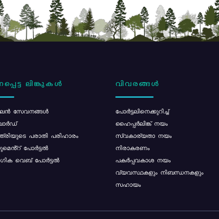
പ്പെട്ട ലിങ്കുകൾ
വിവരങ്ങൾ
ൻ സേവനങ്ങൾ
പോര്‍ട്ടലിനെക്കുറിച്ച്
ോർഡ്
ഹൈപ്പർലിങ്ക് നയം
്ത്രിയുടെ പരാതി പരിഹാരം
സ്വകാര്യതാ നയം
മെൻ്റ് പോർട്ടൽ
നിരാകരണം
ിക വെബ് പോർട്ടൽ
പകർപ്പവകാശ നയം
വ്യവസ്ഥകളും നിബന്ധനകളും
സഹായം