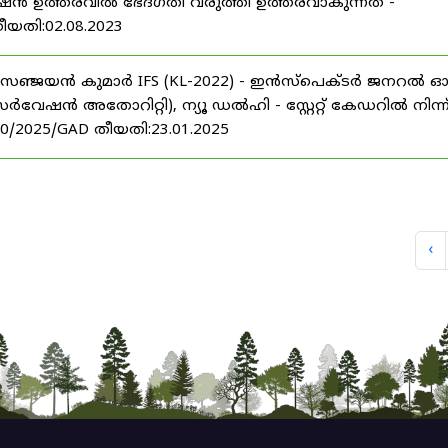
മോഷൻ ഉത്തരവിൽ ഭേദഗതി വരുത്തി ഉത്തരവാകുന്നത് -
തീയതി:02.08.2023
്രീ.സഞ്ജയൻ കുമാർ IFS (KL-2022) - ഇൻസ്പെക്ടർ ജനറൽ 
ൻ അതോറിറ്റി), ന്യൂ ഡൽഹി - സ്റ്റേറ്റ് കേഡറിൽ നിന്ന
20/2025/GAD തീയതി:23.01.2025
‹