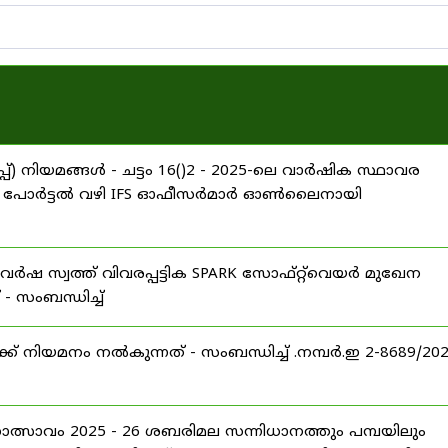
്) നിയമങ്ങൾ - ചട്ടം 16()2 - 2025-ലെ വാർഷിക സ്ഥാവര
ARROW പോർട്ടൽ വഴി IFS ഓഫീസർമാർ ഓൺലൈനായി
വർഷ സ്വത്ത് വിവരപ്പട്ടിക SPARK സോഫ്റ്റ്‌വെയർ മുഖേന
 സംബന്ധിച്ച്
് നിയമനം നൽകുന്നത് - സംബന്ധിച്ച് .നമ്പർ.ഇ 2-8689/20
ഹോത്സാവം 2025 - 26 ശബരിമല സന്നിധാനത്തും പമ്പയിലും