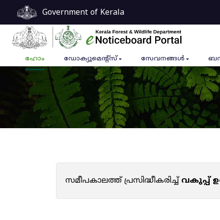
Government of Kerala
ഹോം
ഡോക്യുമെൻ്റ്സ്
സേവനങ്ങൾ
ബന
സമീപകാലത്ത് പ്രസിദ്ധീകരിച്ച്
വകുപ്പ്