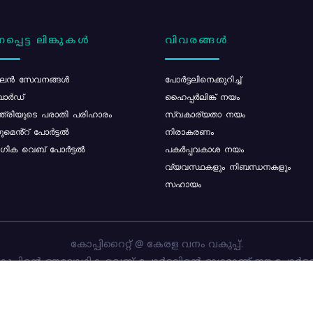
പ്പെട്ട ലിങ്കുകൾ
വിവരങ്ങൾ
ൻ സേവനങ്ങൾ
പോര്‍ട്ടലിനെക്കുറിച്ച്
ോർഡ്
ഹൈപ്പർലിങ്ക് നയം
്ത്രിയുടെ പരാതി പരിഹാരം
സ്വകാര്യതാ നയം
മെൻ്റ് പോർട്ടൽ
നിരാകരണം
ിക വെബ് പോർട്ടൽ
പകർപ്പവകാശ നയം
വ്യവസ്ഥകളും നിബന്ധനകളും
സഹായം
കോപ്പിറൈറ്റ് @ കേരള വനം വകുപ്പ്.
പ്പിന്റെ ഔദ്യോഗിക വെബ്-പോർട്ടലിന്റെ ഭാഗമാണ് ഈ പോർട്ട
ത്തിന്റെ ഉടമസ്ഥാവകാശം കേരള വനം വകുപ്പിനാണ്. പോർട്ടൽ 
ചെയ്തിട്ടുള്ളത്
സി-ഡിറ്റ്
ആണ്.