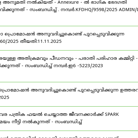
ള്ള അനുമതി നൽകിയത് - Annexure - ൽ ഭാഗിക ഭേദഗതി
വിക്കുന്നത് - സംബന്ധിച്ച് . നമ്പർ.KFDHQ/9598/2025 ADMIN/
ോ പ്രൊമോഷൻ അനുവദിച്ചുകൊണ്ട് പുറപ്പെടുവിക്കുന്ന
760/2025 തീയതി:11.11.2025
യുള്ള അതിക്രമവും പീഡനവും - പരാതി പരിഹാര കമ്മിറ്റി -
ുന്നത് - സംബന്ധിച്ച് നമ്പർ.ഇ6 -5223/2023
 പ്രൊമോഷൻ അനുവദിച്ചുകൊണ്ട് പുറപ്പെടുവിക്കുന്ന ഉത്തരവ
2025
ിവര പത്രിക ഫയൽ ചെയ്യാത്ത ജീവനക്കാർക്ക് SPARK
ം നീട്ടി നൽകുന്നത് - സംബന്ധിച്ച്