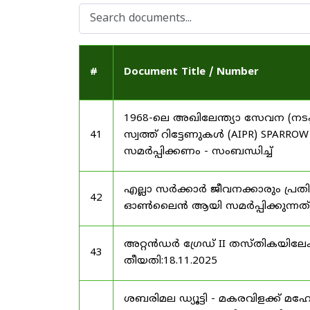
#
Document Title / Number
1968-ലെ അഖിലേന്ത്യാ സേവന (നടപ്പ
41
സ്വത്ത് റിട്ടേണുകൾ (AIPR) SP
സമർപ്പിക്കണം - സംബന്ധിച്ച്
എല്ലാ സർക്കാർ ജീവനക്കാരും പ്രതി
42
ഓൺലൈൻ ആയി സമർപ്പിക്കുന്നത് -
അറ്റൻഡർ ഗ്രേഡ് II തസ്തികയിലേക്ക
43
തീയതി:18.11.2025
ശബരിമല ഡ്യൂട്ടി - മകരവിളക്ക് മ