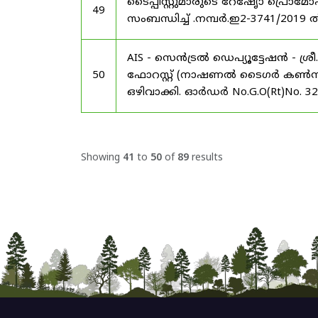
ടൈപ്പിസ്റ്റുമാരുടെ റേഷേൃാ പ്രൊ
49
സംബന്ധിച്ച് .നമ്പർ.ഇ2-3741/2019 
AIS - സെൻട്രൽ ഡെപ്യൂട്ടേഷൻ - ശ
50
ഫോറസ്റ്റ് (നാഷണൽ ടൈഗർ കൺസർവേഷ
ഒഴിവാക്കി. ഓർഡർ No.G.O(Rt)No. 3
Showing
41
to
50
of
89
results