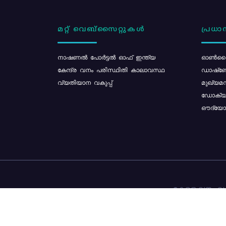
മറ്റ് വെബ്സൈറ്റുകൾ
പ്രധാന
നാഷണൽ പോർട്ടൽ ഓഫ് ഇന്ത്യ
ഓൺലൈ
കേന്ദ്ര വനം പരിസ്ഥിതി കാലാവസ്ഥ
ഡാഷ്ബ
വ്യതിയാന വകുപ്പ്
മുഖ്യമന
ഡോക്യു
ഔദ്യോഗ
കേരള വനം വകു
ഉള്ളടക്ക