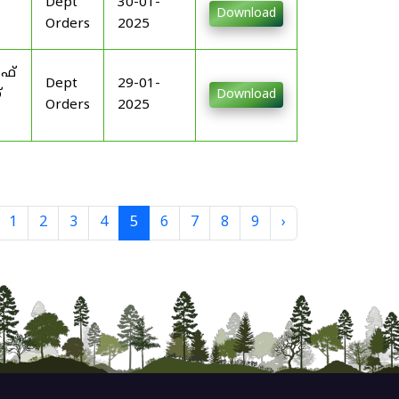
Dept
30-01-
Download
Orders
2025
ഓഫ്
Dept
29-01-
്
Download
Orders
2025
1
2
3
4
5
6
7
8
9
›