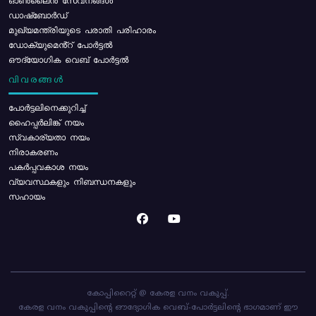
ഓൺലൈൻ സേവനങ്ങൾ
ഡാഷ്ബോർഡ്
മുഖ്യമന്ത്രിയുടെ പരാതി പരിഹാരം
ഡോക്യുമെൻ്റ് പോർട്ടൽ
ഔദ്യോഗിക വെബ് പോർട്ടൽ
വിവരങ്ങൾ
പോര്‍ട്ടലിനെക്കുറിച്ച്
ഹൈപ്പർലിങ്ക് നയം
സ്വകാര്യതാ നയം
നിരാകരണം
പകർപ്പവകാശ നയം
വ്യവസ്ഥകളും നിബന്ധനകളും
സഹായം
കോപ്പിറൈറ്റ് @ കേരള വനം വകുപ്പ്.
കേരള വനം വകുപ്പിന്റെ ഔദ്യോഗിക വെബ്-പോർട്ടലിന്റെ ഭാഗമാണ് ഈ