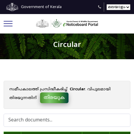
Government of Kerala
Circular
സമീപകാലത്ത് പ്രസിദ്ധീകരിച്ച്
Circular
. വിപുലമായി
തിരയുക
തിരയുന്നതിന്