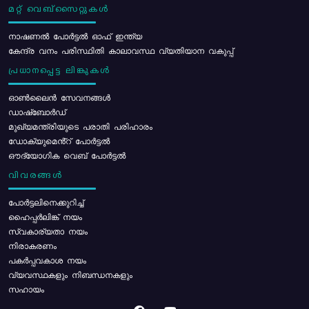
മറ്റ് വെബ്സൈറ്റുകൾ
നാഷണൽ പോർട്ടൽ ഓഫ് ഇന്ത്യ
കേന്ദ്ര വനം പരിസ്ഥിതി കാലാവസ്ഥ വ്യതിയാന വകുപ്പ്
പ്രധാനപ്പെട്ട ലിങ്കുകൾ
ഓൺലൈൻ സേവനങ്ങൾ
ഡാഷ്ബോർഡ്
മുഖ്യമന്ത്രിയുടെ പരാതി പരിഹാരം
ഡോക്യുമെൻ്റ് പോർട്ടൽ
ഔദ്യോഗിക വെബ് പോർട്ടൽ
വിവരങ്ങൾ
പോര്‍ട്ടലിനെക്കുറിച്ച്
ഹൈപ്പർലിങ്ക് നയം
സ്വകാര്യതാ നയം
നിരാകരണം
പകർപ്പവകാശ നയം
വ്യവസ്ഥകളും നിബന്ധനകളും
സഹായം