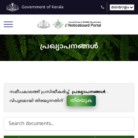
Government of Kerala
പ്രഖ്യാപനങ്ങൾ
സമീപകാലത്ത് പ്രസിദ്ധീകരിച്ച്
പ്രഖ്യാപനങ്ങൾ
.
തിരയുക
വിപുലമായി തിരയുന്നതിന്