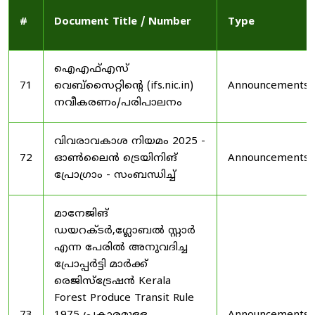
#
Document Title / Number
Type
ഐഎഫ്എസ്
71
വെബ്‌സൈറ്റിന്റെ (ifs.nic.in)
Announcements
നവീകരണം/പരിപാലനം
വിവരാവകാശ നിയമം 2025 -
72
ഓൺലൈൻ ട്രെയിനിങ്
Announcements
പ്രോഗ്രാം - സംബന്ധിച്ച്
മാനേജിങ്
ഡയറക്ടർ,ഗ്ലോബൽ സ്റ്റാർ
എന്ന പേരിൽ അനുവദിച്ച
പ്രോപ്പർട്ടി മാർക്ക്
രെജിസ്ട്രേഷൻ Kerala
Forest Produce Transit Rule