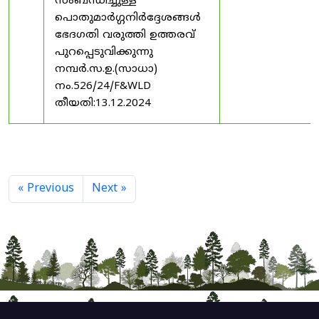
സംബന്ധിച്ചുള്ള
പൊതുമാർഗ്ഗനിർദ്ദേശങ്ങൾ
ഭേദഗതി വരുത്തി ഉത്തരവ്
പുറപ്പെടുവിക്കുന്നു
നമ്പർ.സ.ഉ.(സാധാ)
നം.526/24/F&WLD
തീയതി:13.12.2024
« Previous
Next »