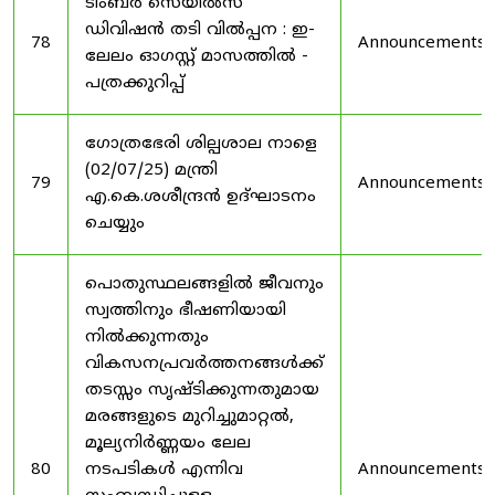
ടിംബർ സെയിൽസ്
ഡിവിഷൻ തടി വിൽപ്പന : ഇ-
78
Announcements
ലേലം ഓഗസ്റ്റ് മാസത്തിൽ -
പത്രക്കുറിപ്പ്
ഗോത്രഭേരി ശില്പശാല നാളെ
(02/07/25) മന്ത്രി
79
Announcements
എ.കെ.ശശീന്ദ്രൻ ഉദ്‌ഘാടനം
ചെയ്യും
പൊതുസ്ഥലങ്ങളിൽ ജീവനും
സ്വത്തിനും ഭീഷണിയായി
നിൽക്കുന്നതും
വികസനപ്രവർത്തനങ്ങൾക്ക്
തടസ്സം സൃഷ്ടിക്കുന്നതുമായ
മരങ്ങളുടെ മുറിച്ചുമാറ്റൽ,
മൂല്യനിർണ്ണയം ലേല
80
നടപടികൾ എന്നിവ
Announcements