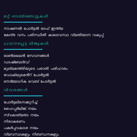
മറ്റ് വെബ്സൈറ്റുകൾ
നാഷണൽ പോർട്ടൽ ഓഫ് ഇന്ത്യ
കേന്ദ്ര വനം പരിസ്ഥിതി കാലാവസ്ഥ വ്യതിയാന വകുപ്പ്
പ്രധാനപ്പെട്ട ലിങ്കുകൾ
ഓൺലൈൻ സേവനങ്ങൾ
ഡാഷ്ബോർഡ്
മുഖ്യമന്ത്രിയുടെ പരാതി പരിഹാരം
ഡോക്യുമെൻ്റ് പോർട്ടൽ
ഔദ്യോഗിക വെബ് പോർട്ടൽ
വിവരങ്ങൾ
പോര്‍ട്ടലിനെക്കുറിച്ച്
ഹൈപ്പർലിങ്ക് നയം
സ്വകാര്യതാ നയം
നിരാകരണം
പകർപ്പവകാശ നയം
വ്യവസ്ഥകളും നിബന്ധനകളും