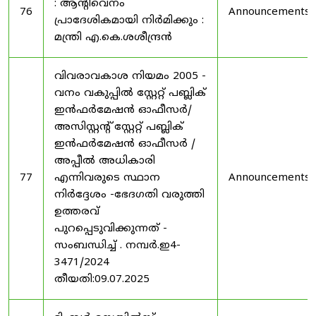
: ആന്റിവെനം
76
Announcements
പ്രാദേശികമായി നിർമിക്കും :
മന്ത്രി എ.കെ.ശശീന്ദ്രൻ
വിവരാവകാശ നിയമം 2005 -
വനം വകുപ്പിൽ സ്റ്റേറ്റ് പബ്ലിക്
ഇൻഫർമേഷൻ ഓഫീസർ/
അസിസ്റ്റന്റ് സ്റ്റേറ്റ് പബ്ലിക്
ഇൻഫർമേഷൻ ഓഫീസർ /
അപ്പീൽ അധികാരി
77
എന്നിവരുടെ സ്ഥാന
Announcements
നിർദ്ദേശം -ഭേദഗതി വരുത്തി
ഉത്തരവ്
പുറപ്പെടുവിക്കുന്നത് -
സംബന്ധിച്ച് . നമ്പർ.ഇ4-
3471/2024
തീയതി:09.07.2025