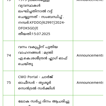
73
1975 പ്രകാരമുള്ള
Announcements
വ്യവസ്ഥകൾ
ലംഘിച്ചതിനാൽ റദ്ദ്
ചെയ്യുന്നത് - സംബന്ധിച്ച് .
നമ്പർ.KFDDO/62997/2024-
DFOKSGD/E
തീയതി:15.07.2025
വനം വകുപ്പിന് പുതിയ
വാഹനങ്ങൾ : മന്ത്രി
74
Announcements
എ.കെ.ശശീന്ദ്രൻ ഫ്ലാഗ് ഓഫ്
ചെയ്തു
CMO Portal - ചാർജ്
75
ഓഫീസർ - തൃശൂർ
Announcements
സെൻട്രൽ സർക്കിൾ
ലോക സർപ്പ ദിനം ആചരിച്ചു