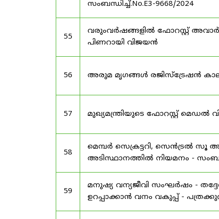
സംബന്ധിച്ച്.No.E3-9668/2024
വരുംവർഷങ്ങളിൽ ഫോറസ്റ്റ് അവാർഡ
55
പിണറായി വിജയൻ
56
അരുമ മൃഗങ്ങൾ രജിസ്‌ട്രേഷൻ കാല
57
മുഖ്യമന്ത്രിയുടെ ഫോറസ്റ്റ് മെഡൽ
മെമ്പർ സെക്രട്ടറി, സെൻട്രൽ സൂ അ
58
അടിസ്ഥാനത്തിൽ നിയമനം - സംബന്ധ
മനുഷ്യ വന്യജീവി സംഘർഷം - തദ്
59
ഉറപ്പാക്കാൻ വനം വകുപ്പ് - പത്രക്കുറി