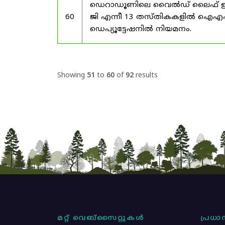
ഡെറാഡൂണിലെ വൈൽഡ് ലൈഫ് ഇൻസ്റ്റിറ്
60
ജി എന്നീ 13 തസ്തികകളിൽ ഐ
ഡെപ്യൂട്ടേഷനിൽ നിയമനം.
Showing
51
to
60
of
92
results
മറ്റ് വെബ്സൈറ്റുകൾ
പ്രധാന