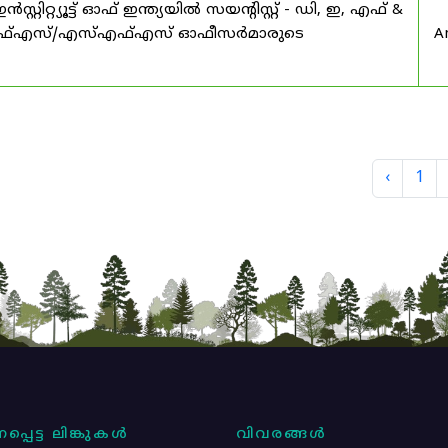
റ്യൂട്ട് ഓഫ് ഇന്ത്യയിൽ സയൻ്റിസ്റ്റ് - ഡി, ഇ, എഫ് &
എഫ്എസ്/എസ്എഫ്എസ് ഓഫീസർമാരുടെ
A
‹
1
പ്പെട്ട ലിങ്കുകൾ
വിവരങ്ങൾ