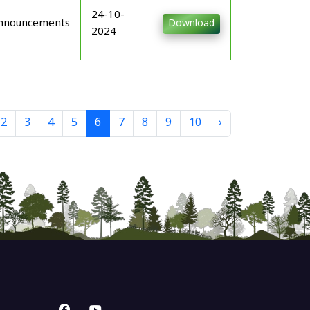
24-10-
nnouncements
Download
2024
2
3
4
5
6
7
8
9
10
›