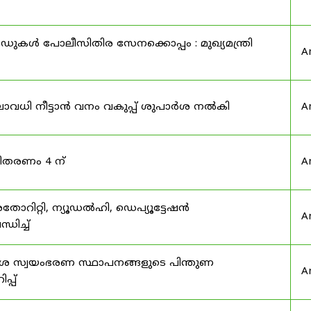
ുകൾ പോലീസിതിര സേനക്കൊപ്പം : മുഖ്യമന്ത്രി
A
ാവധി നീട്ടാൻ വനം വകുപ്പ് ശുപാർശ നൽകി
A
 വിതരണം 4 ന്
A
തോറിറ്റി, ന്യൂഡൽഹി, ഡെപ്യൂട്ടേഷൻ
A
ിച്ച്
ദേശ സ്വയംഭരണ സ്ഥാപനങ്ങളുടെ പിന്തുണ
A
പ്പ്