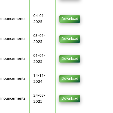
04-01-
nnouncements
Download
2025
03-01-
nnouncements
Download
2025
01-01-
nnouncements
Download
2025
14-11-
nnouncements
Download
2024
24-03-
nnouncements
Download
2025