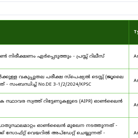
T
നിരീക്ഷണം ഏർപ്പെടുത്തും - പ്രസ്സ് റിലീസ്
A
ാർക്കുള്ള വകുപ്പുതല പരീക്ഷ സ്പെഷ്യൽ ടെസ്റ്റ് (ജൂലൈ
A
് - സംബന്ധിച്ച് No.DE 3-1/2/2024/KPSC
ഷിക സ്ഥാവര സ്വത്ത് റിട്ടേണുകളുടെ (AIPR) ഓൺലൈൻ
A
പൊതുസ്ഥലമാറ്റം ഓൺലൈൻ മുഖേന നടത്തുന്നത് -
 സോഫ്റ്റ് വെയറിൽ അപ്ഡേറ്റ് ചെയ്യുന്നത് -
A