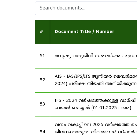
#
Document Title / Number
51
മനുഷ്യ വന്യജീവി സംഘർഷം : ഡ്രോൺ 
AIS - IAS/IPS/IFS ജൂനിയർ മെമ്പർമ
52
2024) പരീക്ഷ തീയതി അറിയിക്കുന്നത
IFS - 2024 വർഷത്തേക്കുള്ള വാർ
53
ഫയൽ ചെയ്യൽ (01.01.2025 വരെ)
വനം വകുപ്പിലെ 2025 വർഷത്തെ 
54
ജീവനക്കാരുടെ വിവരങ്ങൾ സ്പാർക്ക്