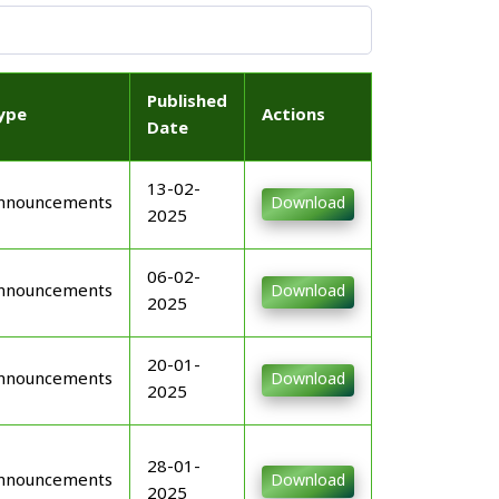
Published
ype
Actions
Date
13-02-
nnouncements
Download
2025
06-02-
nnouncements
Download
2025
20-01-
nnouncements
Download
2025
28-01-
nnouncements
Download
2025