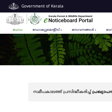
Government of Kerala
ഹോം
ഡോക്യുമെൻ്റ്സ്
സേവനങ്ങൾ
ബന
സമീപകാലത്ത് പ്രസിദ്ധീകരിച്ച്
പ്രഖ്യാ