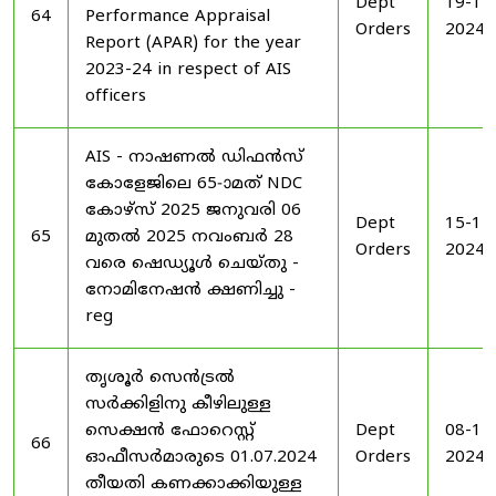
Dept
19-11
64
Performance Appraisal
Orders
2024
Report (APAR) for the year
2023-24 in respect of AIS
officers
AIS - നാഷണൽ ഡിഫൻസ്
കോളേജിലെ 65-ാമത് NDC
കോഴ്‌സ് 2025 ജനുവരി 06
Dept
15-11
65
മുതൽ 2025 നവംബർ 28
Orders
2024
വരെ ഷെഡ്യൂൾ ചെയ്‌തു -
നോമിനേഷൻ ക്ഷണിച്ചു -
reg
തൃശൂർ സെൻട്രൽ
സർക്കിളിനു കീഴിലുള്ള
സെക്ഷൻ ഫോറെസ്റ്റ്
Dept
08-11
66
ഓഫീസർമാരുടെ 01.07.2024
Orders
2024
തീയതി കണക്കാക്കിയുള്ള