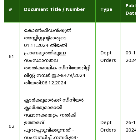
Publi
#
Document Title / Number
Type
Date
കോൺഫിഡൻഷ്യൽ
അസ്സിസ്റ്റന്റ്മാരുടെ
01.11.2024 തീയതി
പ്രാബല്യത്തിലുള്ള
Dept
09-12
61
സംസ്ഥാനതല
Orders
2024
താൽക്കാലിക സീനിയോറിറ്റി
ലിസ്റ്റ് നമ്പർ.ഇ2-8479/2024
തീയതി:06.12.2024
ക്ലാർക്കുമാർക്ക് സീനിയർ
ക്ലാർക്കുമാരായി
സ്ഥാനക്കയറ്റം നൽകി
ഉത്തരവ്
Dept
26-11
62
പുറപ്പെടുവിക്കുന്നത് -
Orders
2024
സംബന്ധിച്ച് .നമ്പർ.ഇ3-