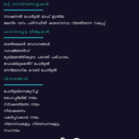
മറ്റ് വെബ്സൈറ്റുകൾ
നാഷണൽ പോർട്ടൽ ഓഫ് ഇന്ത്യ
കേന്ദ്ര വനം പരിസ്ഥിതി കാലാവസ്ഥ വ്യതിയാന വകുപ്പ്
പ്രധാനപ്പെട്ട ലിങ്കുകൾ
ഓൺലൈൻ സേവനങ്ങൾ
ഡാഷ്ബോർഡ്
മുഖ്യമന്ത്രിയുടെ പരാതി പരിഹാരം
ഡോക്യുമെൻ്റ് പോർട്ടൽ
ഔദ്യോഗിക വെബ് പോർട്ടൽ
വിവരങ്ങൾ
പോര്‍ട്ടലിനെക്കുറിച്ച്
ഹൈപ്പർലിങ്ക് നയം
സ്വകാര്യതാ നയം
നിരാകരണം
പകർപ്പവകാശ നയം
വ്യവസ്ഥകളും നിബന്ധനകളും
സഹായം