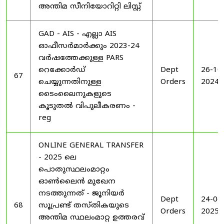
അന്തിമ സീനിയോറിറ്റി ലിസ്റ്റ്
GAD - AIS - എല്ലാ AIS
ഓഫീസർമാർക്കും 2023-24
വർഷത്തേക്കുള്ള PARS
റെക്കോർഡ്
Dept
26-10
67
ചെയ്യുന്നതിനുള്ള
Orders
2024
ടൈംലൈനുകളുടെ
കൂടുതൽ വിപുലീകരണം -
reg
ONLINE GENERAL TRANSFER
- 2025 ലെ
പൊതുസ്ഥലംമാറ്റം
ഓൺലൈൻ മുഖേന
നടത്തുന്നത് - ജൂനിയർ
Dept
24-06
68
സൂപ്രണ്ട് തസ്തികയുടെ
Orders
2025
അന്തിമ സ്ഥലംമാറ്റ ഉത്തരവ്