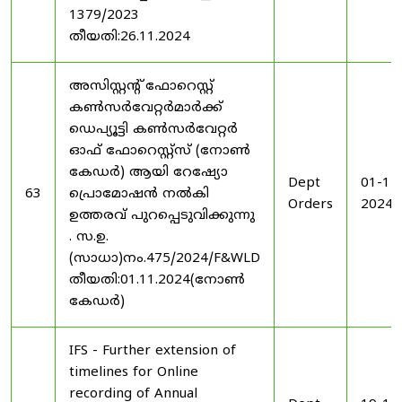
1379/2023
തീയതി:26.11.2024
അസിസ്റ്റന്റ് ഫോറെസ്റ്റ്
കൺസർവേറ്റർമാർക്ക്
ഡെപ്യൂട്ടി കൺസർവേറ്റർ
ഓഫ് ഫോറെസ്റ്റ്സ് (നോൺ
കേഡർ) ആയി റേഷ്യോ
Dept
01-11
63
പ്രൊമോഷൻ നൽകി
Orders
2024
ഉത്തരവ് പുറപ്പെടുവിക്കുന്നു
. സ.ഉ.
(സാധാ)നം.475/2024/F&WLD
തീയതി:01.11.2024(നോൺ
കേഡർ)
IFS - Further extension of
timelines for Online
recording of Annual