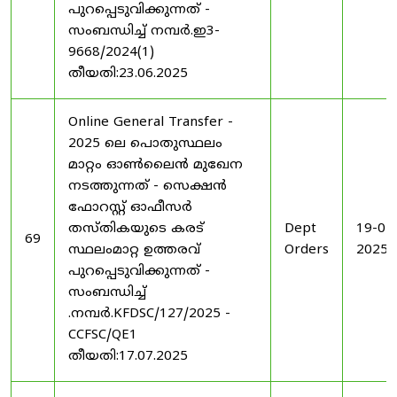
പുറപ്പെടുവിക്കുന്നത് -
സംബന്ധിച്ച് നമ്പർ.ഇ3-
9668/2024(1)
തീയതി:23.06.2025
Online General Transfer -
2025 ലെ പൊതുസ്ഥലം
മാറ്റം ഓൺലൈൻ മുഖേന
നടത്തുന്നത് - സെക്ഷൻ
ഫോറസ്റ്റ് ഓഫീസർ
തസ്തികയുടെ കരട്
Dept
19-07
69
സ്ഥലംമാറ്റ ഉത്തരവ്
Orders
2025
പുറപ്പെടുവിക്കുന്നത് -
സംബന്ധിച്ച്
.നമ്പർ.KFDSC/127/2025 -
CCFSC/QE1
തീയതി:17.07.2025