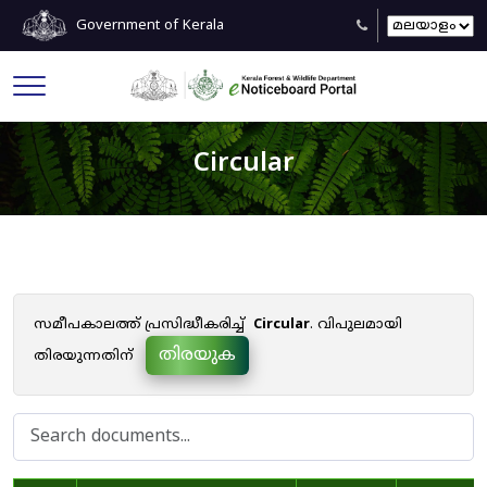
Government of Kerala
Circular
സമീപകാലത്ത് പ്രസിദ്ധീകരിച്ച്
Circular
. വിപുലമായി
തിരയുക
തിരയുന്നതിന്