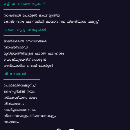
മറ്റ് വെബ്സൈറ്റുകൾ
നാഷണൽ പോർട്ടൽ ഓഫ് ഇന്ത്യ
കേന്ദ്ര വനം പരിസ്ഥിതി കാലാവസ്ഥ വ്യതിയാന വകുപ്പ്
പ്രധാനപ്പെട്ട ലിങ്കുകൾ
ഓൺലൈൻ സേവനങ്ങൾ
ഡാഷ്ബോർഡ്
മുഖ്യമന്ത്രിയുടെ പരാതി പരിഹാരം
ഡോക്യുമെൻ്റ് പോർട്ടൽ
ഔദ്യോഗിക വെബ് പോർട്ടൽ
വിവരങ്ങൾ
പോര്‍ട്ടലിനെക്കുറിച്ച്
ഹൈപ്പർലിങ്ക് നയം
സ്വകാര്യതാ നയം
നിരാകരണം
പകർപ്പവകാശ നയം
വ്യവസ്ഥകളും നിബന്ധനകളും
സഹായം