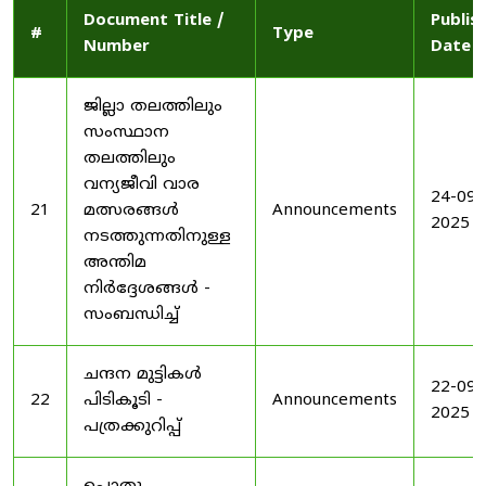
Document Title /
Publis
#
Type
Number
Date
ജില്ലാ തലത്തിലും
സംസ്ഥാന
തലത്തിലും
വന്യജീവി വാര
24-09-
21
മത്സരങ്ങൾ
Announcements
2025
നടത്തുന്നതിനുള്ള
അന്തിമ
നിർദ്ദേശങ്ങൾ -
സംബന്ധിച്ച്
ചന്ദന മുട്ടികൾ
22-09-
22
പിടികൂടി -
Announcements
2025
പത്രക്കുറിപ്പ്