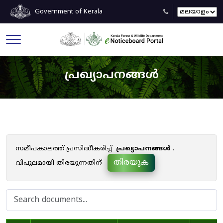
Government of Kerala
പ്രഖ്യാപനങ്ങൾ
സമീപകാലത്ത് പ്രസിദ്ധീകരിച്ച്
പ്രഖ്യാപനങ്ങൾ
.
തിരയുക
വിപുലമായി തിരയുന്നതിന്