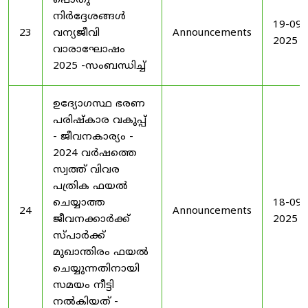
പൊതു
നിർദ്ദേശങ്ങൾ
19-09-
23
വന്യജീവി
Announcements
2025
വാരാഘോഷം
2025 -സംബന്ധിച്ച്
ഉദ്യോഗസ്ഥ ഭരണ
പരിഷ്കാര വകുപ്പ്
- ജീവനകാര്യം -
2024 വർഷത്തെ
സ്വത്ത് വിവര
പത്രിക ഫയൽ
ചെയ്യാത്ത
18-09-
24
Announcements
ജീവനക്കാർക്ക്
2025
സ്പാർക്ക്
മുഖാന്തിരം ഫയൽ
ചെയ്യുന്നതിനായി
സമയം നീട്ടി
നൽകിയത് -