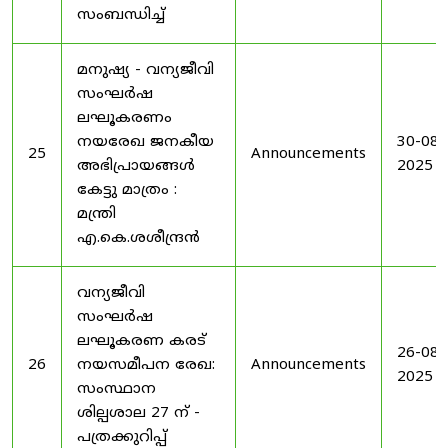
സംബന്ധിച്ച്
മനുഷ്യ - വന്യജീവി
സംഘർഷ
ലഘൂകരണം
നയരേഖ ജനകീയ
30-08-
25
Announcements
അഭിപ്രായങ്ങൾ
2025
കേട്ടു മാത്രം :
മന്ത്രി
എ.കെ.ശശീന്ദ്രൻ
വന്യജീവി
സംഘർഷ
ലഘൂകരണ കരട്
26-08-
26
നയസമീപന രേഖ:
Announcements
2025
സംസ്ഥാന
ശില്പശാല 27 ന് -
പത്രക്കുറിപ്പ്