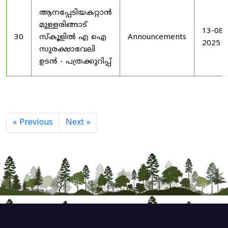
ആനപ്പേടിയകറ്റാൻ
മുള്ളരിങ്ങാട്
13-08-
30
സ്കൂളിൽ എ ഐ
Announcements
2025
സുരക്ഷാവേലി
ഉടൻ - പത്രക്കുറിപ്പ്
« Previous
Next »