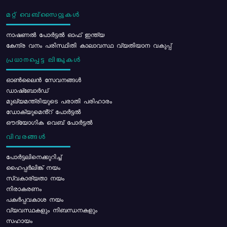
മറ്റ് വെബ്സൈറ്റുകൾ
നാഷണൽ പോർട്ടൽ ഓഫ് ഇന്ത്യ
കേന്ദ്ര വനം പരിസ്ഥിതി കാലാവസ്ഥ വ്യതിയാന വകുപ്പ്
പ്രധാനപ്പെട്ട ലിങ്കുകൾ
ഓൺലൈൻ സേവനങ്ങൾ
ഡാഷ്ബോർഡ്
മുഖ്യമന്ത്രിയുടെ പരാതി പരിഹാരം
ഡോക്യുമെൻ്റ് പോർട്ടൽ
ഔദ്യോഗിക വെബ് പോർട്ടൽ
വിവരങ്ങൾ
പോര്‍ട്ടലിനെക്കുറിച്ച്
ഹൈപ്പർലിങ്ക് നയം
സ്വകാര്യതാ നയം
നിരാകരണം
പകർപ്പവകാശ നയം
വ്യവസ്ഥകളും നിബന്ധനകളും
സഹായം