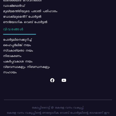
ഓൺലൈൻ സേവനങ്ങൾ
ഡാഷ്ബോർഡ്
മുഖ്യമന്ത്രിയുടെ പരാതി പരിഹാരം
ഡോക്യുമെൻ്റ് പോർട്ടൽ
ഔദ്യോഗിക വെബ് പോർട്ടൽ
വിവരങ്ങൾ
പോര്‍ട്ടലിനെക്കുറിച്ച്
ഹൈപ്പർലിങ്ക് നയം
സ്വകാര്യതാ നയം
നിരാകരണം
പകർപ്പവകാശ നയം
വ്യവസ്ഥകളും നിബന്ധനകളും
സഹായം
കോപ്പിറൈറ്റ് @ കേരള വനം വകുപ്പ്.
കേരള വനം വകുപ്പിന്റെ ഔദ്യോഗിക വെബ്-പോർട്ടലിന്റെ ഭാഗമാണ് ഈ