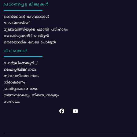
പ്രധാനപ്പെട്ട ലിങ്കുകൾ
ഓൺലൈൻ സേവനങ്ങൾ
ഡാഷ്ബോർഡ്
മുഖ്യമന്ത്രിയുടെ പരാതി പരിഹാരം
ഡോക്യുമെൻ്റ് പോർട്ടൽ
ഔദ്യോഗിക വെബ് പോർട്ടൽ
വിവരങ്ങൾ
പോര്‍ട്ടലിനെക്കുറിച്ച്
ഹൈപ്പർലിങ്ക് നയം
സ്വകാര്യതാ നയം
നിരാകരണം
പകർപ്പവകാശ നയം
വ്യവസ്ഥകളും നിബന്ധനകളും
സഹായം