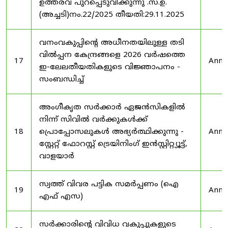
ഉത്തരവ് പുറപ്പെടുവിക്കുന്നു .സ.ഉ.
(അച്ചടി)നം.22/2025 തീയതി:29.11.2025
വനംവകുപ്പിന്റെ അധീനതയിലുള്ള തടി
വിൽപ്പന കേന്ദ്രങ്ങളെ 2026 വർഷത്തെ
17
Anno
ഇ-ലേലതീയതികളുടെ വിജ്ഞാപനം -
സംബന്ധിച്ച്
അംഗീകൃത സർക്കാർ ഏജൻസികളിൽ
നിന്ന് സിവിൽ വർക്കുകൾക്ക്
18
പ്രൊപ്പോസലുകൾ അഭ്യർത്ഥിക്കുന്നു -
Anno
സ്റ്റേറ്റ് ഫോറസ്റ്റ് ട്രെയിനിംഗ് ഇൻസ്റ്റിറ്റ്യൂട്ട്,
വാളയാർ
സ്വത്ത് വിവര പട്ടിക സമർപ്പണം (ഐ
19
Anno
എഫ് എസ)
സർക്കാരിന്റെ വിവിധ വകുപ്പുകളുടെ