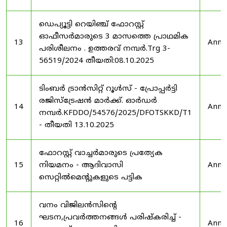
ഡെപ്യൂട്ടി റെയിഞ്ച് ഫോറസ്റ്റ്
ഓഫീസർമാരുടെ 3 മാസത്തെ പ്രാഥമിക
13
Anno
പരിശീലനം . ഉത്തരവ് നമ്പർ.Trg 3-
56519/2024 തീയതി:08.10.2025
ടിംബർ ട്രാൻസിറ്റ് റൂൾസ് - പ്രോപ്പർട്ടി
രജിസ്ട്രേഷൻ മാർക്ക്. ഓർഡർ
14
Anno
നമ്പർ.KFDDO/54576/2025/DFOTSKKD/T1
- തീയതി 13.10.2025
ഫോറസ്റ്റ് വാച്ചർമാരുടെ പ്രത്യേക
15
നിയമനം - ആദിവാസി
Anno
സെറ്റിൽമെന്റുകളുടെ പട്ടിക
വനം വിജിലൻസിന്റെ
ഘടന,പ്രവർത്തനങ്ങൾ പരിഷ്കരിച്ച് -
16
Anno