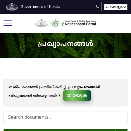
Government of Kerala
പ്രഖ്യാപനങ്ങൾ
സമീപകാലത്ത് പ്രസിദ്ധീകരിച്ച്
പ്രഖ്യാപനങ്ങൾ
.
തിരയുക
വിപുലമായി തിരയുന്നതിന്