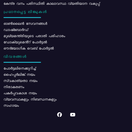
കേന്ദ്ര വനം പരിസ്ഥിതി കാലാവസ്ഥ വ്യതിയാന വകുപ്പ്
പ്രധാനപ്പെട്ട ലിങ്കുകൾ
ഓൺലൈൻ സേവനങ്ങൾ
ഡാഷ്ബോർഡ്
മുഖ്യമന്ത്രിയുടെ പരാതി പരിഹാരം
ഡോക്യുമെൻ്റ് പോർട്ടൽ
ഔദ്യോഗിക വെബ് പോർട്ടൽ
വിവരങ്ങൾ
പോര്‍ട്ടലിനെക്കുറിച്ച്
ഹൈപ്പർലിങ്ക് നയം
സ്വകാര്യതാ നയം
നിരാകരണം
പകർപ്പവകാശ നയം
വ്യവസ്ഥകളും നിബന്ധനകളും
സഹായം