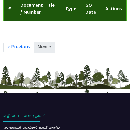
Document Title
GO
#
Type
Actions
/ Number
Date
« Previous
Next »
മറ്റ് വെബ്സൈറ്റുകൾ
നാഷണൽ പോർട്ടൽ ഓഫ് ഇന്ത്യ