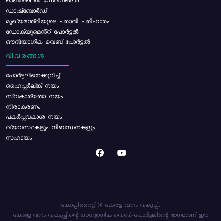
ഓൺലൈൻ സേവനങ്ങൾ
ഡാഷ്ബോർഡ്
മുഖ്യമന്ത്രിയുടെ പരാതി പരിഹാരം
ഡോക്യുമെൻ്റ് പോർട്ടൽ
ഔദ്യോഗിക വെബ് പോർട്ടൽ
വിവരങ്ങൾ
പോര്‍ട്ടലിനെക്കുറിച്ച്
ഹൈപ്പർലിങ്ക് നയം
സ്വകാര്യതാ നയം
നിരാകരണം
പകർപ്പവകാശ നയം
വ്യവസ്ഥകളും നിബന്ധനകളും
സഹായം
കോപ്പിറൈറ്റ് @ കേരള വനം വകുപ്പ്.
കേരള വനം വകുപ്പിന്റെ ഔദ്യോഗിക വെബ്-പോർട്ടലിന്റെ ഭാഗമാണ് ഈ