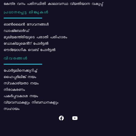
കേന്ദ്ര വനം പരിസ്ഥിതി കാലാവസ്ഥ വ്യതിയാന വകുപ്പ്
പ്രധാനപ്പെട്ട ലിങ്കുകൾ
ഓൺലൈൻ സേവനങ്ങൾ
ഡാഷ്ബോർഡ്
മുഖ്യമന്ത്രിയുടെ പരാതി പരിഹാരം
ഡോക്യുമെൻ്റ് പോർട്ടൽ
ഔദ്യോഗിക വെബ് പോർട്ടൽ
വിവരങ്ങൾ
പോര്‍ട്ടലിനെക്കുറിച്ച്
ഹൈപ്പർലിങ്ക് നയം
സ്വകാര്യതാ നയം
നിരാകരണം
പകർപ്പവകാശ നയം
വ്യവസ്ഥകളും നിബന്ധനകളും
സഹായം