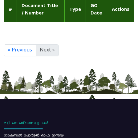
Document Title
GO
#
Type
Actions
/ Number
Date
« Previous
Next »
മറ്റ് വെബ്സൈറ്റുകൾ
നാഷണൽ പോർട്ടൽ ഓഫ് ഇന്ത്യ