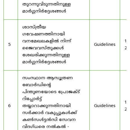
തുറന്നുവിടുന്നതിനുള്ള
മാർഗ്ഗനിർദ്ദേശങ്ങൾ
ശാസ്ത്രീയ
ഗവേഷണത്തിനായി
വനമേഖലകളിൽ നിന്ന്
19
5
Guidelines
ജൈവവസ്തുക്കൾ
20
ശേഖരിക്കുന്നതിനുള്ള
മാർഗ്ഗനിർദ്ദേശങ്ങൾ
സംസ്ഥാന ആസൂത്രണ
ബോർഡിൻ്റെ
പിന്തുണയോടെ പ്രോജക്ട്
റിപ്പോർട്ട്
19
6
തയ്യാറാക്കുന്നതിനായി
Guidelines
20
സർക്കാർ വകുപ്പുകൾക്ക്
കൺസൾട്ടൻസി സേവന
വിദഗ്ധരെ നൽകൽ -