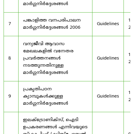
മാർഗ്ഗനിർദ്ദേശങ്ങൾ
പങ്കാളിത്ത വനപരിപാലന
19
7
Guidelines
മാർഗ്ഗനിർദ്ദേശങ്ങൾ 2006
20
വന്യജീവി ആവാസ
മേഖലകളിൽ വനേതര
19
8
പ്രവർത്തനങ്ങൾ
Guidelines
20
നടത്തുന്നതിനുള്ള
മാർഗ്ഗനിർദ്ദേശങ്ങൾ
പ്രകൃതിപഠന
19
9
ക്യാമ്പുകൾക്കുള്ള
Guidelines
20
മാർഗ്ഗനിർദ്ദേശങ്ങൾ
ഇലക്‌ട്രോണിക്‌സ്, ഐടി
ഉപകരണങ്ങൾ എന്നിവയുടെ