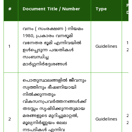
Pu
#
Document Title / Number
Type
Da
വനം ( സംരക്ഷണ ) നിയമം
1980, പ്രകാരം വനഭൂമി
വനേതര ഭൂമി എന്നിവയിൽ
19
1
Guidelines
ഉൾപ്പെടുന്ന പദ്ധതികൾ
20
സംബന്ധിച്ച
മാർഗ്ഗനിർദ്ദേശങ്ങൾ
പൊതുസ്ഥലങ്ങളിൽ ജീവനും
സ്വത്തിനും ഭീഷണിയായി
നിൽക്കുന്നതും
വികസനപ്രവർത്തനങ്ങൾക്ക്
തടസ്സം സൃഷ്ടിക്കുന്നതുമായ
മരങ്ങളുടെ മുറിച്ചുമാറ്റൽ,
20
2
Guidelines
മൂല്യനിർണ്ണയം ലേല
20
നടപടികൾ എന്നിവ