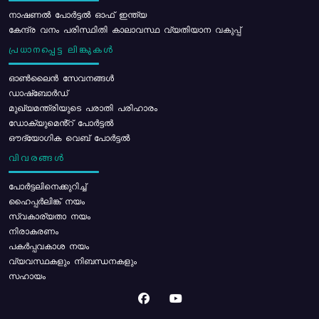
നാഷണൽ പോർട്ടൽ ഓഫ് ഇന്ത്യ
കേന്ദ്ര വനം പരിസ്ഥിതി കാലാവസ്ഥ വ്യതിയാന വകുപ്പ്
പ്രധാനപ്പെട്ട ലിങ്കുകൾ
ഓൺലൈൻ സേവനങ്ങൾ
ഡാഷ്ബോർഡ്
മുഖ്യമന്ത്രിയുടെ പരാതി പരിഹാരം
ഡോക്യുമെൻ്റ് പോർട്ടൽ
ഔദ്യോഗിക വെബ് പോർട്ടൽ
വിവരങ്ങൾ
പോര്‍ട്ടലിനെക്കുറിച്ച്
ഹൈപ്പർലിങ്ക് നയം
സ്വകാര്യതാ നയം
നിരാകരണം
പകർപ്പവകാശ നയം
വ്യവസ്ഥകളും നിബന്ധനകളും
സഹായം