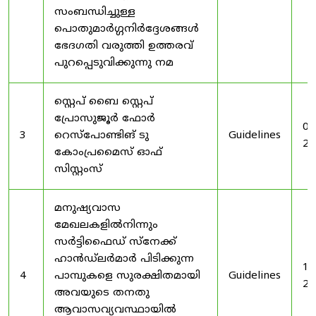
സംബന്ധിച്ചുള്ള
പൊതുമാർഗ്ഗനിർദ്ദേശങ്ങൾ
ഭേദഗതി വരുത്തി ഉത്തരവ്
പുറപ്പെടുവിക്കുന്നു നമ
സ്റ്റെപ് ബൈ സ്റ്റെപ്
പ്രോസുജൂർ ഫോർ
03
3
റെസ്‌പോണ്ടിങ് ടു
Guidelines
20
കോംപ്രമൈസ് ഓഫ്
സിസ്റ്റംസ്
മനുഷ്യവാസ
മേഖലകളിൽനിന്നും
സർട്ടിഫൈഡ് സ്നേക്ക്
ഹാൻഡ്‌ലർമാർ പിടിക്കുന്ന
19
4
പാമ്പുകളെ സുരക്ഷിതമായി
Guidelines
20
അവയുടെ തനതു
ആവാസവ്യവസ്ഥായിൽ