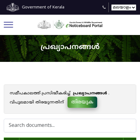
Government of Kerala
പ്രഖ്യാപനങ്ങൾ
സമീപകാലത്ത് പ്രസിദ്ധീകരിച്ച്
പ്രഖ്യാപനങ്ങൾ
.
തിരയുക
വിപുലമായി തിരയുന്നതിന്