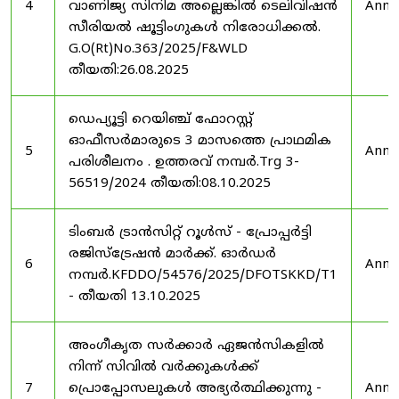
4
വാണിജ്യ സിനിമ അല്ലെങ്കിൽ ടെലിവിഷൻ
Anno
സീരിയൽ ഷൂട്ടിംഗുകൾ നിരോധിക്കൽ.
G.O(Rt)No.363/2025/F&WLD
തീയതി:26.08.2025
ഡെപ്യൂട്ടി റെയിഞ്ച് ഫോറസ്റ്റ്
ഓഫീസർമാരുടെ 3 മാസത്തെ പ്രാഥമിക
5
Anno
പരിശീലനം . ഉത്തരവ് നമ്പർ.Trg 3-
56519/2024 തീയതി:08.10.2025
ടിംബർ ട്രാൻസിറ്റ് റൂൾസ് - പ്രോപ്പർട്ടി
രജിസ്ട്രേഷൻ മാർക്ക്. ഓർഡർ
6
Anno
നമ്പർ.KFDDO/54576/2025/DFOTSKKD/T1
- തീയതി 13.10.2025
അംഗീകൃത സർക്കാർ ഏജൻസികളിൽ
നിന്ന് സിവിൽ വർക്കുകൾക്ക്
7
പ്രൊപ്പോസലുകൾ അഭ്യർത്ഥിക്കുന്നു -
Anno