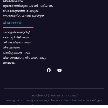
ഡാഷ്ബോർഡ്
മുഖ്യമന്ത്രിയുടെ പരാതി പരിഹാരം
ഡോക്യുമെൻ്റ് പോർട്ടൽ
ഔദ്യോഗിക വെബ് പോർട്ടൽ
വിവരങ്ങൾ
പോര്‍ട്ടലിനെക്കുറിച്ച്
ഹൈപ്പർലിങ്ക് നയം
സ്വകാര്യതാ നയം
നിരാകരണം
പകർപ്പവകാശ നയം
വ്യവസ്ഥകളും നിബന്ധനകളും
സഹായം
കോപ്പിറൈറ്റ് @ കേരള വനം വകുപ്പ്.
കേരള വനം വകുപ്പിന്റെ ഔദ്യോഗിക വെബ്-പോർട്ടലിന്റെ ഭാഗമാണ് ഈ
പോർട്ടൽ. പോർട്ടലിലെ ഉള്ളടക്കത്തിന്റെ ഉടമസ്ഥാവകാശം കേരള വനം