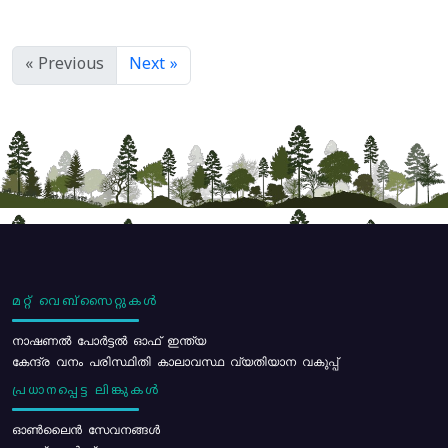
« Previous
Next »
മറ്റ് വെബ്സൈറ്റുകൾ
നാഷണൽ പോർട്ടൽ ഓഫ് ഇന്ത്യ
കേന്ദ്ര വനം പരിസ്ഥിതി കാലാവസ്ഥ വ്യതിയാന വകുപ്പ്
പ്രധാനപ്പെട്ട ലിങ്കുകൾ
ഓൺലൈൻ സേവനങ്ങൾ