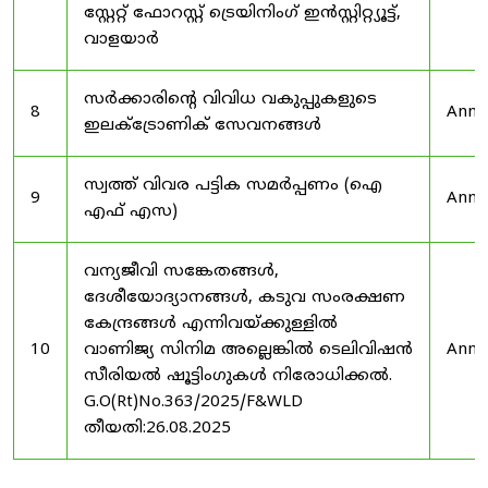
സ്റ്റേറ്റ് ഫോറസ്റ്റ് ട്രെയിനിംഗ് ഇൻസ്റ്റിറ്റ്യൂട്ട്,
വാളയാർ
സർക്കാരിന്റെ വിവിധ വകുപ്പുകളുടെ
8
Anno
ഇലക്ട്രോണിക് സേവനങ്ങൾ
സ്വത്ത് വിവര പട്ടിക സമർപ്പണം (ഐ
9
Anno
എഫ് എസ)
വന്യജീവി സങ്കേതങ്ങൾ,
ദേശീയോദ്യാനങ്ങൾ, കടുവ സംരക്ഷണ
കേന്ദ്രങ്ങൾ എന്നിവയ്ക്കുള്ളിൽ
10
വാണിജ്യ സിനിമ അല്ലെങ്കിൽ ടെലിവിഷൻ
Anno
സീരിയൽ ഷൂട്ടിംഗുകൾ നിരോധിക്കൽ.
G.O(Rt)No.363/2025/F&WLD
തീയതി:26.08.2025