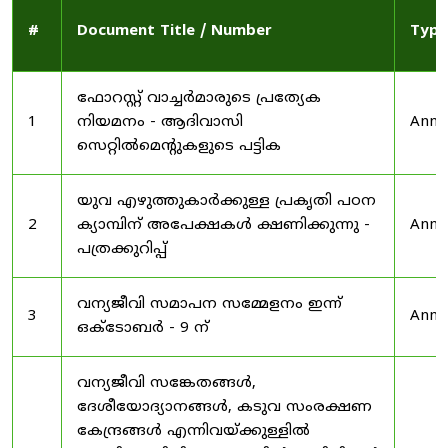
#
Document Title / Number
Type
ഫോറസ്റ്റ് വാച്ചർമാരുടെ പ്രത്യേക
1
നിയമനം - ആദിവാസി
Anno
സെറ്റിൽമെന്റുകളുടെ പട്ടിക
യുവ എഴുത്തുകാർക്കുള്ള പ്രകൃതി പഠന
2
ക്യാമ്പിന് അപേക്ഷകൾ ക്ഷണിക്കുന്നു -
Anno
പത്രക്കുറിപ്പ്
വന്യജീവി സമാപന സമ്മേളനം ഇന്ന്
3
Anno
ഒക്ടോബർ - 9 ന്
വന്യജീവി സങ്കേതങ്ങൾ,
ദേശീയോദ്യാനങ്ങൾ, കടുവ സംരക്ഷണ
കേന്ദ്രങ്ങൾ എന്നിവയ്ക്കുള്ളിൽ