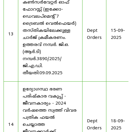
കൺസർവേറ്റർ ഓഫ്
ഫോറസ്റ്റ് (ഇക്കോ-
ഡെവലപ്മെന്റ് 7
ട്രൈബൽ വെൽഫെയർ)
തസ്തികയിലേക്കുള്ള
Dept
15-09-
13
ചാർജ് ക്രമീകരണം.
Orders
2025
ഉത്തരവ് നമ്പർ. ജി.ഒ.
(ആർ.ടി)
നമ്പർ.3890/2025/
ജി.എ.ഡി.
തീയതി:09.09.2025
ഉദ്യോഗസ്ഥ ഭരണ
പരിഷ്കാര വകുപ്പ് -
ജീവനകാര്യം - 2024
വർഷത്തെ സ്വത്ത് വിവര
പത്രിക ഫയൽ
Dept
18-09-
14
ചെയ്യാത്ത
Orders
2025
ജീവനക്കാർക്ക്