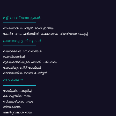
മറ്റ് വെബ്സൈറ്റുകൾ
നാഷണൽ പോർട്ടൽ ഓഫ് ഇന്ത്യ
കേന്ദ്ര വനം പരിസ്ഥിതി കാലാവസ്ഥ വ്യതിയാന വകുപ്പ്
പ്രധാനപ്പെട്ട ലിങ്കുകൾ
ഓൺലൈൻ സേവനങ്ങൾ
ഡാഷ്ബോർഡ്
മുഖ്യമന്ത്രിയുടെ പരാതി പരിഹാരം
ഡോക്യുമെൻ്റ് പോർട്ടൽ
ഔദ്യോഗിക വെബ് പോർട്ടൽ
വിവരങ്ങൾ
പോര്‍ട്ടലിനെക്കുറിച്ച്
ഹൈപ്പർലിങ്ക് നയം
സ്വകാര്യതാ നയം
നിരാകരണം
പകർപ്പവകാശ നയം