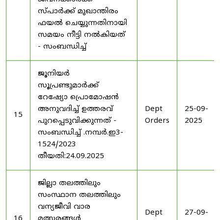
സ്പാർക്ക് മുഖാന്തിരം
ഫയൽ ചെയ്യുന്നതിനായി
സമയം നീട്ടി നൽകിയത്
- സംബന്ധിച്ച്
ജൂനിയർ
സൂപ്രണ്ടുമാർക്ക്
റേഷ്യോ പ്രൊമോഷൻ
അനുവദിച്ച് ഉത്തരവ്
Dept
25-09-
15
പുറപ്പെടുവിക്കുന്നത് -
Orders
2025
സംബന്ധിച്ച് .നമ്പർ.ഇ3-
1524/2023
തീയതി:24.09.2025
ജില്ലാ തലത്തിലും
സംസ്ഥാന തലത്തിലും
വന്യജീവി വാര
Dept
27-09-
16
മത്സരങ്ങൾ