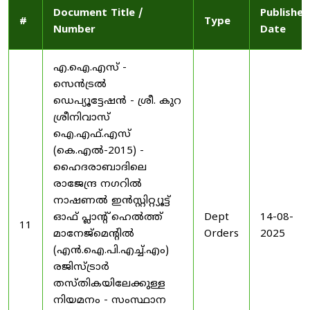
Document Title /
Published
#
Type
Number
Date
എ.ഐ.എസ് -
സെൻട്രൽ
ഡെപ്യൂട്ടേഷൻ - ശ്രീ. കുറ
ശ്രീനിവാസ്
ഐ.എഫ്.എസ്
(കെ.എൽ-2015) -
ഹൈദരാബാദിലെ
രാജേന്ദ്ര നഗറിൽ
നാഷണൽ ഇൻസ്റ്റിറ്റ്യൂട്ട്
ഓഫ് പ്ലാന്റ് ഹെൽത്ത്
Dept
14-08-
11
മാനേജ്‌മെന്റിൽ
Orders
2025
(എൻ.ഐ.പി.എച്ച്.എം)
രജിസ്ട്രാർ
തസ്തികയിലേക്കുള്ള
നിയമനം - സംസ്ഥാന