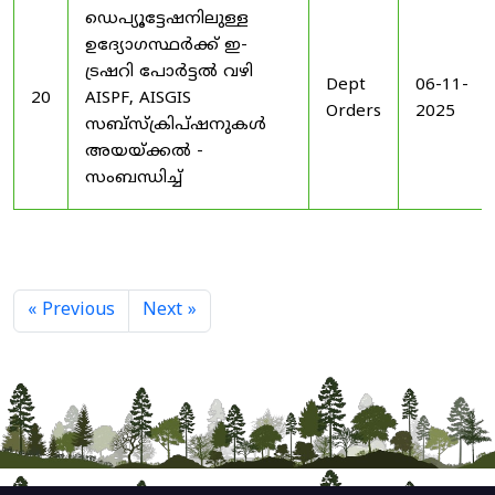
ഡെപ്യൂട്ടേഷനിലുള്ള
ഉദ്യോഗസ്ഥർക്ക് ഇ-
ട്രഷറി പോർട്ടൽ വഴി
Dept
06-11-
20
AISPF, AISGIS
Orders
2025
സബ്‌സ്‌ക്രിപ്‌ഷനുകൾ
അയയ്ക്കൽ -
സംബന്ധിച്ച്
« Previous
Next »