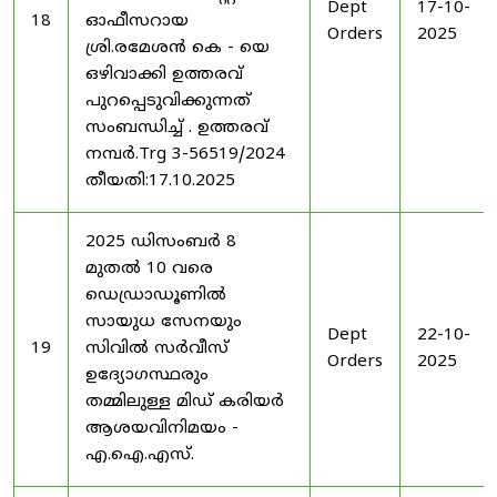
Dept
17-10-
18
ഓഫീസറായ
Orders
2025
ശ്രി.രമേശൻ കെ - യെ
ഒഴിവാക്കി ഉത്തരവ്
പുറപ്പെടുവിക്കുന്നത്
സംബന്ധിച്ച് . ഉത്തരവ്
നമ്പർ.Trg 3-56519/2024
തീയതി:17.10.2025
2025 ഡിസംബർ 8
മുതൽ 10 വരെ
ഡെഡ്രാഡൂണിൽ
സായുധ സേനയും
Dept
22-10-
19
സിവിൽ സർവീസ്
Orders
2025
ഉദ്യോഗസ്ഥരും
തമ്മിലുള്ള മിഡ് കരിയർ
ആശയവിനിമയം -
എ.ഐ.എസ്.