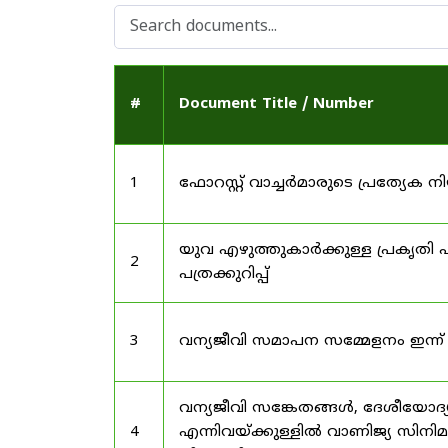
#
Document Title / Number
1
ഫോറസ്റ്റ് വാച്ചർമാരുടെ പ്രത്യേക
യുവ എഴുത്തുകാർക്കുള്ള പ്രകൃതി പ
2
പത്രക്കുറിപ്പ്
3
വന്യജീവി സമാപന സമ്മേളനം ഇന്ന്
വന്യജീവി സങ്കേതങ്ങൾ, ദേശീയോദ്
4
എന്നിവയ്ക്കുള്ളിൽ വാണിജ്യ സിനി