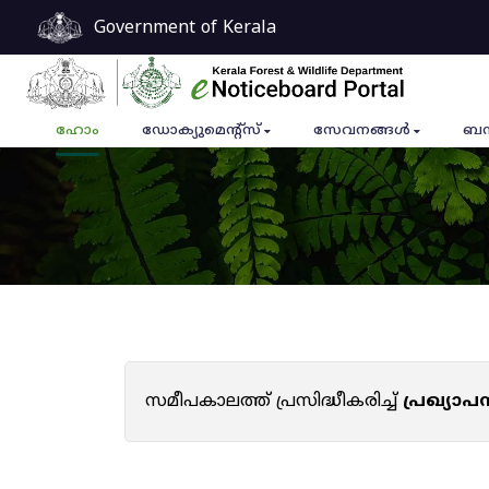
Government of Kerala
ഹോം
ഡോക്യുമെൻ്റ്സ്
സേവനങ്ങൾ
ബന
സമീപകാലത്ത് പ്രസിദ്ധീകരിച്ച്
പ്രഖ്യാ