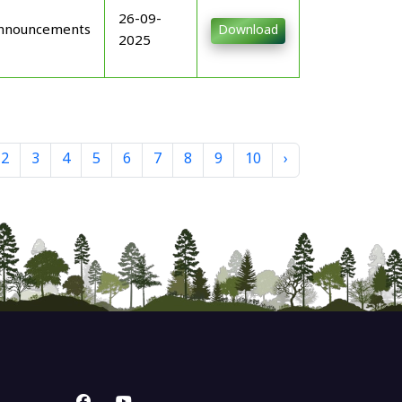
26-09-
nnouncements
Download
2025
2
3
4
5
6
7
8
9
10
›