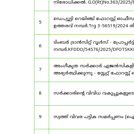
നിരോധിക്കൽ. G.O(Rt)No.363/2025/
ഡെപ്യൂട്ടി റെയിഞ്ച് ഫോറസ്റ്റ് ഓ
5
ഉത്തരവ് നമ്പർ.Trg 3-56519/2024 ത
ടിംബർ ട്രാൻസിറ്റ് റൂൾസ് - പ്രോപ്പ
6
നമ്പർ.KFDDO/54576/2025/DFOTSKKD
അംഗീകൃത സർക്കാർ ഏജൻസികളിൽ 
7
അഭ്യർത്ഥിക്കുന്നു - സ്റ്റേറ്റ് ഫോറസ്റ്റ് 
8
സർക്കാരിന്റെ വിവിധ വകുപ്പുകള
9
സ്വത്ത് വിവര പട്ടിക സമർപ്പണം