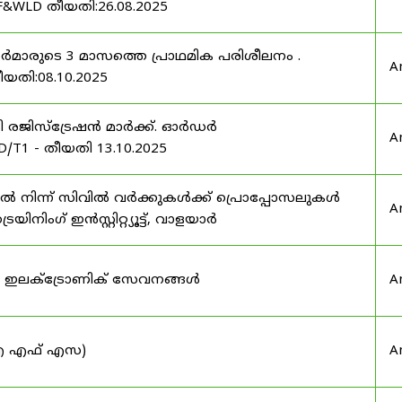
F&WLD തീയതി:26.08.2025
ഫീസർമാരുടെ 3 മാസത്തെ പ്രാഥമിക പരിശീലനം .
A
ീയതി:08.10.2025
ർട്ടി രജിസ്ട്രേഷൻ മാർക്ക്. ഓർഡർ
A
/T1 - തീയതി 13.10.2025
നിന്ന് സിവിൽ വർക്കുകൾക്ക് പ്രൊപ്പോസലുകൾ
A
ട്രെയിനിംഗ് ഇൻസ്റ്റിറ്റ്യൂട്ട്, വാളയാർ
ുടെ ഇലക്ട്രോണിക് സേവനങ്ങൾ
A
 (ഐ എഫ് എസ)
A