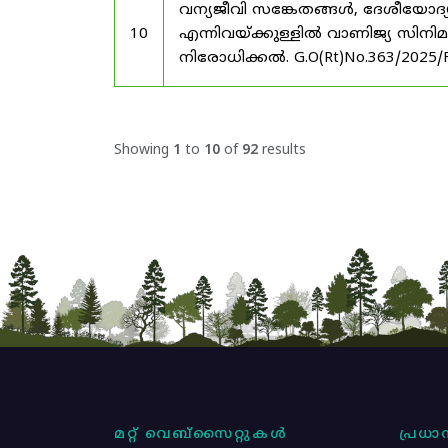
വന്യജീവി സങ്കേതങ്ങൾ, ദേശീയോദ്
10
എന്നിവയ്ക്കുള്ളിൽ വാണിജ്യ സിനി
നിരോധിക്കൽ. G.O(Rt)No.363/2025/
Showing
1
to
10
of
92
results
മറ്റ് വെബ്സൈറ്റുകൾ
പ്രധാന