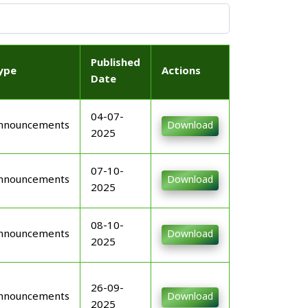
Published
ype
Actions
Date
04-07-
nnouncements
Download
2025
07-10-
nnouncements
Download
2025
08-10-
nnouncements
Download
2025
26-09-
nnouncements
Download
2025