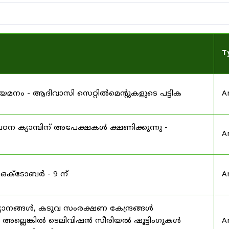
T
 നിയമനം - ആദിവാസി സെറ്റിൽമെന്റുകളുടെ പട്ടിക
A
ഠന ക്യാമ്പിന് അപേക്ഷകൾ ക്ഷണിക്കുന്നു -
A
 ഒക്ടോബർ - 9 ന്
A
യാനങ്ങൾ, കടുവ സംരക്ഷണ കേന്ദ്രങ്ങൾ
മ അല്ലെങ്കിൽ ടെലിവിഷൻ സീരിയൽ ഷൂട്ടിംഗുകൾ
A