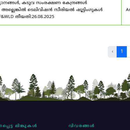
യാനങ്ങൾ, കടുവ സംരക്ഷണ കേന്ദ്രങ്ങൾ
മ അല്ലെങ്കിൽ ടെലിവിഷൻ സീരിയൽ ഷൂട്ടിംഗുകൾ
A
F&WLD തീയതി:26.08.2025
‹
1
പ്പെട്ട ലിങ്കുകൾ
വിവരങ്ങൾ