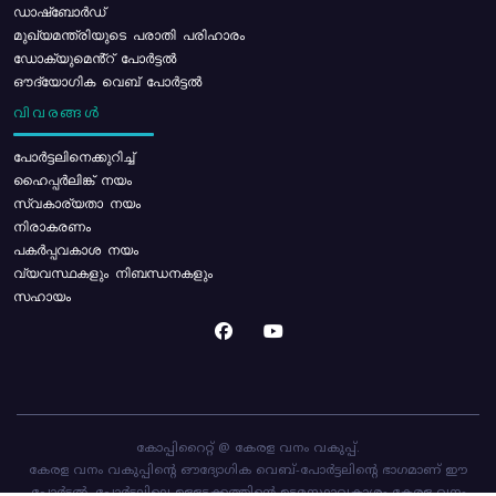
ഡാഷ്ബോർഡ്
മുഖ്യമന്ത്രിയുടെ പരാതി പരിഹാരം
ഡോക്യുമെൻ്റ് പോർട്ടൽ
ഔദ്യോഗിക വെബ് പോർട്ടൽ
വിവരങ്ങൾ
പോര്‍ട്ടലിനെക്കുറിച്ച്
ഹൈപ്പർലിങ്ക് നയം
സ്വകാര്യതാ നയം
നിരാകരണം
പകർപ്പവകാശ നയം
വ്യവസ്ഥകളും നിബന്ധനകളും
സഹായം
കോപ്പിറൈറ്റ് @ കേരള വനം വകുപ്പ്.
കേരള വനം വകുപ്പിന്റെ ഔദ്യോഗിക വെബ്-പോർട്ടലിന്റെ ഭാഗമാണ് ഈ
പോർട്ടൽ. പോർട്ടലിലെ ഉള്ളടക്കത്തിന്റെ ഉടമസ്ഥാവകാശം കേരള വനം