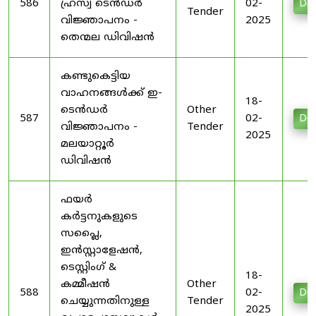
586
ഹ്രസ്വ ടെൻഡർ
02-
Do
Tender
വിജ്ഞാപനം -
2025
തെന്മല ഡിവിഷൻ
കണ്ടുകെട്ടിയ
വാഹനങ്ങൾക്ക് ഇ-
18-
ടെൻഡർ
Other
587
02-
Do
വിജ്ഞാപനം -
Tender
2025
മലയാറ്റൂർ
ഡിവിഷൻ
ഫയർ
കർട്ടനുകളുടെ
സപ്ലൈ,
ഇൻസ്റ്റാളേഷൻ,
ടെസ്റ്റിംഗ് &
18-
കമ്മീഷൻ
Other
588
02-
Do
ചെയ്യുന്നതിനുള്ള
Tender
2025