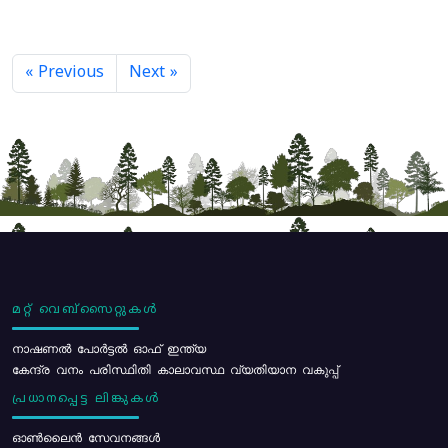
« Previous
Next »
മറ്റ് വെബ്സൈറ്റുകൾ
നാഷണൽ പോർട്ടൽ ഓഫ് ഇന്ത്യ
കേന്ദ്ര വനം പരിസ്ഥിതി കാലാവസ്ഥ വ്യതിയാന വകുപ്പ്
പ്രധാനപ്പെട്ട ലിങ്കുകൾ
ഓൺലൈൻ സേവനങ്ങൾ