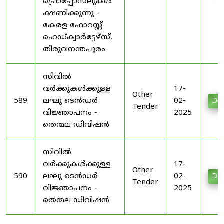
പ്രൊപ്പോസലുകൾ
ക്ഷണിക്കുന്നു -
കേരള ഫോറസ്റ്റ്
ഹെഡ്ക്വാർട്ടേഴ്സ്,
തിരുവനന്തപുരം
സിവിൽ
വർക്കുകൾക്കുള്ള
17-
Other
589
ലഘു ടെൻഡർ
02-
Do
Tender
വിജ്ഞാപനം -
2025
തെന്മല ഡിവിഷൻ
സിവിൽ
വർക്കുകൾക്കുള്ള
17-
Other
590
ലഘു ടെൻഡർ
02-
Do
Tender
വിജ്ഞാപനം -
2025
തെന്മല ഡിവിഷൻ