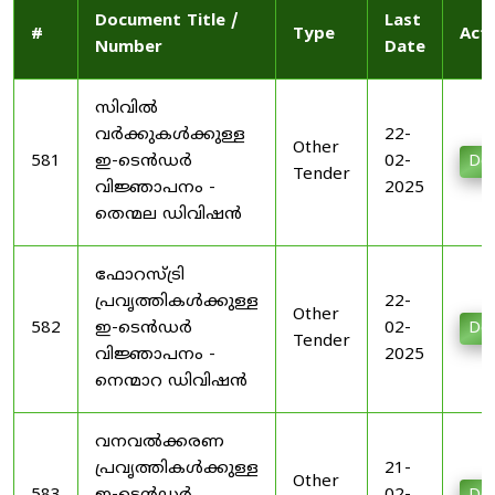
Document Title /
Last
#
Type
Act
Number
Date
സിവിൽ
വർക്കുകൾക്കുള്ള
22-
Other
581
ഇ-ടെൻഡർ
02-
Do
Tender
വിജ്ഞാപനം -
2025
തെന്മല ഡിവിഷൻ
ഫോറസ്ട്രി
പ്രവൃത്തികൾക്കുള്ള
22-
Other
582
ഇ-ടെൻഡർ
02-
Do
Tender
വിജ്ഞാപനം -
2025
നെന്മാറ ഡിവിഷൻ
വനവൽക്കരണ
പ്രവൃത്തികൾക്കുള്ള
21-
Other