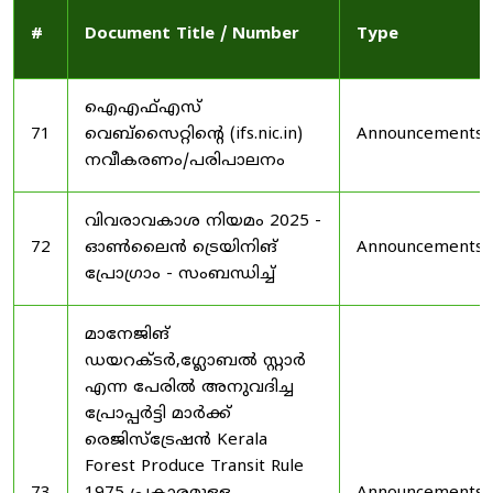
#
Document Title / Number
Type
ഐഎഫ്എസ്
71
വെബ്‌സൈറ്റിന്റെ (ifs.nic.in)
Announcements
നവീകരണം/പരിപാലനം
വിവരാവകാശ നിയമം 2025 -
72
ഓൺലൈൻ ട്രെയിനിങ്
Announcements
പ്രോഗ്രാം - സംബന്ധിച്ച്
മാനേജിങ്
ഡയറക്ടർ,ഗ്ലോബൽ സ്റ്റാർ
എന്ന പേരിൽ അനുവദിച്ച
പ്രോപ്പർട്ടി മാർക്ക്
രെജിസ്ട്രേഷൻ Kerala
Forest Produce Transit Rule