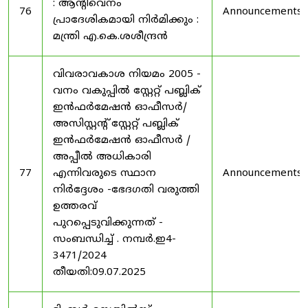
: ആന്റിവെനം
76
Announcements
പ്രാദേശികമായി നിർമിക്കും :
മന്ത്രി എ.കെ.ശശീന്ദ്രൻ
വിവരാവകാശ നിയമം 2005 -
വനം വകുപ്പിൽ സ്റ്റേറ്റ് പബ്ലിക്
ഇൻഫർമേഷൻ ഓഫീസർ/
അസിസ്റ്റന്റ് സ്റ്റേറ്റ് പബ്ലിക്
ഇൻഫർമേഷൻ ഓഫീസർ /
അപ്പീൽ അധികാരി
77
എന്നിവരുടെ സ്ഥാന
Announcements
നിർദ്ദേശം -ഭേദഗതി വരുത്തി
ഉത്തരവ്
പുറപ്പെടുവിക്കുന്നത് -
സംബന്ധിച്ച് . നമ്പർ.ഇ4-
3471/2024
തീയതി:09.07.2025