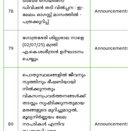
ടിംബർ സെയിൽസ്
ഡിവിഷൻ തടി വിൽപ്പന : ഇ-
78
Announcements
ലേലം ഓഗസ്റ്റ് മാസത്തിൽ -
പത്രക്കുറിപ്പ്
ഗോത്രഭേരി ശില്പശാല നാളെ
(02/07/25) മന്ത്രി
79
Announcements
എ.കെ.ശശീന്ദ്രൻ ഉദ്‌ഘാടനം
ചെയ്യും
പൊതുസ്ഥലങ്ങളിൽ ജീവനും
സ്വത്തിനും ഭീഷണിയായി
നിൽക്കുന്നതും
വികസനപ്രവർത്തനങ്ങൾക്ക്
തടസ്സം സൃഷ്ടിക്കുന്നതുമായ
മരങ്ങളുടെ മുറിച്ചുമാറ്റൽ,
മൂല്യനിർണ്ണയം ലേല
80
നടപടികൾ എന്നിവ
Announcements