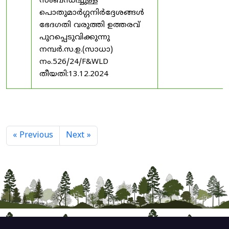
സംബന്ധിച്ചുള്ള
പൊതുമാർഗ്ഗനിർദ്ദേശങ്ങൾ
ഭേദഗതി വരുത്തി ഉത്തരവ്
പുറപ്പെടുവിക്കുന്നു
നമ്പർ.സ.ഉ.(സാധാ)
നം.526/24/F&WLD
തീയതി:13.12.2024
« Previous
Next »