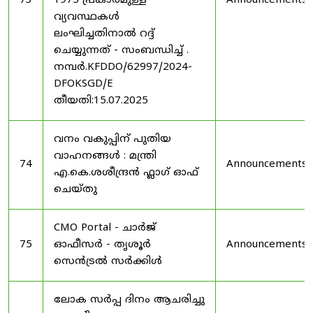
73
1975 പ്രകാരമുള്ള
Announcements
വ്യവസ്ഥകൾ
ലംഘിച്ചതിനാൽ റദ്ദ്
ചെയ്യുന്നത് - സംബന്ധിച്ച് .
നമ്പർ.KFDDO/62997/2024-
DFOKSGD/E
തീയതി:15.07.2025
വനം വകുപ്പിന് പുതിയ
വാഹനങ്ങൾ : മന്ത്രി
74
Announcements
എ.കെ.ശശീന്ദ്രൻ ഫ്ലാഗ് ഓഫ്
ചെയ്തു
CMO Portal - ചാർജ്
75
ഓഫീസർ - തൃശൂർ
Announcements
സെൻട്രൽ സർക്കിൾ
ലോക സർപ്പ ദിനം ആചരിച്ചു