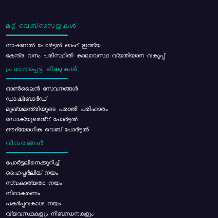
മറ്റ് വെബ്സൈറ്റുകൾ
നാഷണൽ പോർട്ടൽ ഓഫ് ഇന്ത്യ
കേന്ദ്ര വനം പരിസ്ഥിതി കാലാവസ്ഥ വ്യതിയാന വകുപ്പ്
പ്രധാനപ്പെട്ട ലിങ്കുകൾ
ഓൺലൈൻ സേവനങ്ങൾ
ഡാഷ്ബോർഡ്
മുഖ്യമന്ത്രിയുടെ പരാതി പരിഹാരം
ഡോക്യുമെൻ്റ് പോർട്ടൽ
ഔദ്യോഗിക വെബ് പോർട്ടൽ
വിവരങ്ങൾ
പോര്‍ട്ടലിനെക്കുറിച്ച്
ഹൈപ്പർലിങ്ക് നയം
സ്വകാര്യതാ നയം
നിരാകരണം
പകർപ്പവകാശ നയം
വ്യവസ്ഥകളും നിബന്ധനകളും