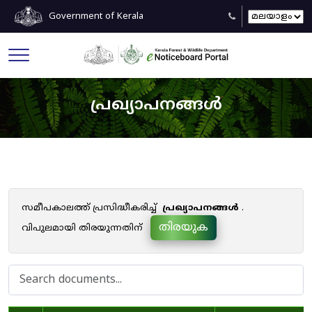
Government of Kerala
പ്രഖ്യാപനങ്ങൾ
സമീപകാലത്ത് പ്രസിദ്ധീകരിച്ച്
പ്രഖ്യാപനങ്ങൾ
.
തിരയുക
വിപുലമായി തിരയുന്നതിന്