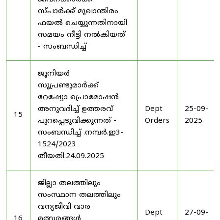
സ്പാർക്ക് മുഖാന്തിരം
ഫയൽ ചെയ്യുന്നതിനായി
സമയം നീട്ടി നൽകിയത്
- സംബന്ധിച്ച്
ജൂനിയർ
സൂപ്രണ്ടുമാർക്ക്
റേഷ്യോ പ്രൊമോഷൻ
അനുവദിച്ച് ഉത്തരവ്
Dept
25-09-
15
പുറപ്പെടുവിക്കുന്നത് -
Orders
2025
സംബന്ധിച്ച് .നമ്പർ.ഇ3-
1524/2023
തീയതി:24.09.2025
ജില്ലാ തലത്തിലും
സംസ്ഥാന തലത്തിലും
വന്യജീവി വാര
Dept
27-09-
16
മത്സരങ്ങൾ