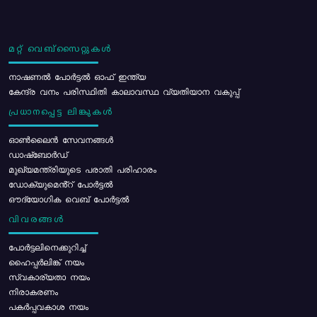
മറ്റ് വെബ്സൈറ്റുകൾ
നാഷണൽ പോർട്ടൽ ഓഫ് ഇന്ത്യ
കേന്ദ്ര വനം പരിസ്ഥിതി കാലാവസ്ഥ വ്യതിയാന വകുപ്പ്
പ്രധാനപ്പെട്ട ലിങ്കുകൾ
ഓൺലൈൻ സേവനങ്ങൾ
ഡാഷ്ബോർഡ്
മുഖ്യമന്ത്രിയുടെ പരാതി പരിഹാരം
ഡോക്യുമെൻ്റ് പോർട്ടൽ
ഔദ്യോഗിക വെബ് പോർട്ടൽ
വിവരങ്ങൾ
പോര്‍ട്ടലിനെക്കുറിച്ച്
ഹൈപ്പർലിങ്ക് നയം
സ്വകാര്യതാ നയം
നിരാകരണം
പകർപ്പവകാശ നയം