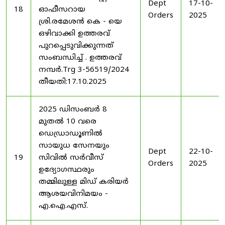
Dept
17-10-
18
ഓഫീസറായ
Orders
2025
ശ്രി.രമേശൻ കെ - യെ
ഒഴിവാക്കി ഉത്തരവ്
പുറപ്പെടുവിക്കുന്നത്
സംബന്ധിച്ച് . ഉത്തരവ്
നമ്പർ.Trg 3-56519/2024
തീയതി:17.10.2025
2025 ഡിസംബർ 8
മുതൽ 10 വരെ
ഡെഡ്രാഡൂണിൽ
സായുധ സേനയും
Dept
22-10-
19
സിവിൽ സർവീസ്
Orders
2025
ഉദ്യോഗസ്ഥരും
തമ്മിലുള്ള മിഡ് കരിയർ
ആശയവിനിമയം -
എ.ഐ.എസ്.