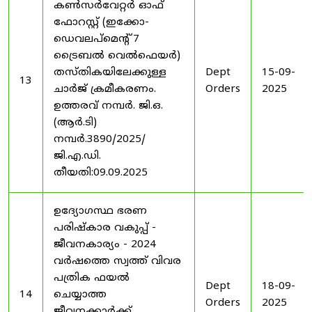
കൺസർവേറ്റർ ഓഫ്
ഫോറസ്റ്റ് (ഇക്കോ-
ഡെവലപ്മെന്റ് 7
ട്രൈബൽ വെൽഫെയർ)
തസ്തികയിലേക്കുള്ള
Dept
15-09-
13
ചാർജ് ക്രമീകരണം.
Orders
2025
ഉത്തരവ് നമ്പർ. ജി.ഒ.
(ആർ.ടി)
നമ്പർ.3890/2025/
ജി.എ.ഡി.
തീയതി:09.09.2025
ഉദ്യോഗസ്ഥ ഭരണ
പരിഷ്കാര വകുപ്പ് -
ജീവനകാര്യം - 2024
വർഷത്തെ സ്വത്ത് വിവര
പത്രിക ഫയൽ
Dept
18-09-
14
ചെയ്യാത്ത
Orders
2025
ജീവനക്കാർക്ക്