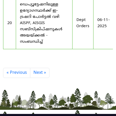
ഡെപ്യൂട്ടേഷനിലുള്ള
ഉദ്യോഗസ്ഥർക്ക് ഇ-
ട്രഷറി പോർട്ടൽ വഴി
Dept
06-11-
20
AISPF, AISGIS
Orders
2025
സബ്‌സ്‌ക്രിപ്‌ഷനുകൾ
അയയ്ക്കൽ -
സംബന്ധിച്ച്
« Previous
Next »