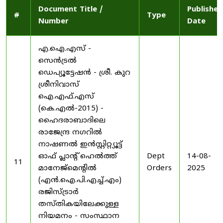
Document Title /
Published
#
Type
Number
Date
എ.ഐ.എസ് -
സെൻട്രൽ
ഡെപ്യൂട്ടേഷൻ - ശ്രീ. കുറ
ശ്രീനിവാസ്
ഐ.എഫ്.എസ്
(കെ.എൽ-2015) -
ഹൈദരാബാദിലെ
രാജേന്ദ്ര നഗറിൽ
നാഷണൽ ഇൻസ്റ്റിറ്റ്യൂട്ട്
ഓഫ് പ്ലാന്റ് ഹെൽത്ത്
Dept
14-08-
11
മാനേജ്‌മെന്റിൽ
Orders
2025
(എൻ.ഐ.പി.എച്ച്.എം)
രജിസ്ട്രാർ
തസ്തികയിലേക്കുള്ള
നിയമനം - സംസ്ഥാന