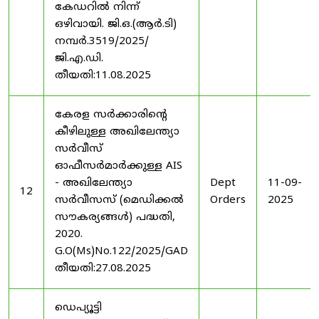
കേഡറിൽ നിന്ന്
ഒഴിവായി. ജി.ഒ.(ആർ.ടി)
നമ്പർ.3519/2025/
ജി.എ.ഡി.
തീയതി:11.08.2025
കേരള സർക്കാരിന്റെ
കീഴിലുള്ള അഖിലേന്ത്യാ
സർവീസ്
ഓഫീസർമാർക്കുള്ള AIS
- അഖിലേന്ത്യാ
Dept
11-09-
12
സർവീസസ് (മെഡിക്കൽ
Orders
2025
സൗകര്യങ്ങൾ) പദ്ധതി,
2020.
G.O(Ms)No.122/2025/GAD
തീയതി:27.08.2025
ഡെപ്യൂട്ടി