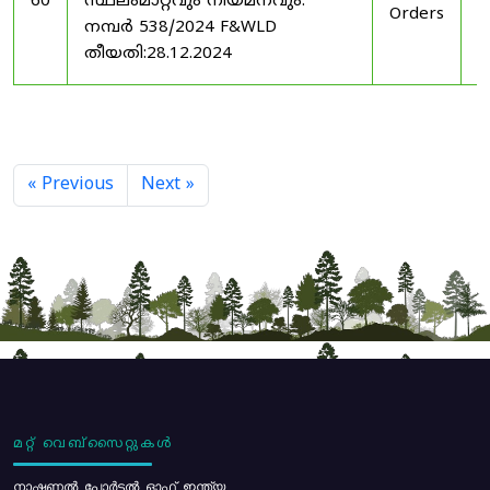
60
സ്ഥലംമാറ്റവും നിയമനവും.
Orders
2
നമ്പർ 538/2024 F&WLD
തീയതി:28.12.2024
« Previous
Next »
മറ്റ് വെബ്സൈറ്റുകൾ
നാഷണൽ പോർട്ടൽ ഓഫ് ഇന്ത്യ