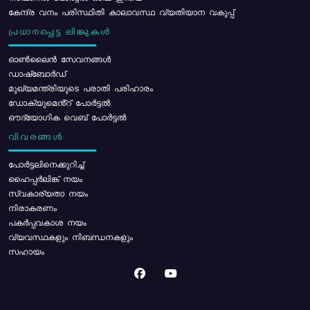
കേന്ദ്ര വനം പരിസ്ഥിതി കാലാവസ്ഥ വ്യതിയാന വകുപ്പ്
പ്രധാനപ്പെട്ട ലിങ്കുകൾ
ഓൺലൈൻ സേവനങ്ങൾ
ഡാഷ്ബോർഡ്
മുഖ്യമന്ത്രിയുടെ പരാതി പരിഹാരം
ഡോക്യുമെൻ്റ് പോർട്ടൽ
ഔദ്യോഗിക വെബ് പോർട്ടൽ
വിവരങ്ങൾ
പോര്‍ട്ടലിനെക്കുറിച്ച്
ഹൈപ്പർലിങ്ക് നയം
സ്വകാര്യതാ നയം
നിരാകരണം
പകർപ്പവകാശ നയം
വ്യവസ്ഥകളും നിബന്ധനകളും
സഹായം