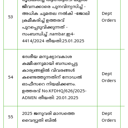
രൂപീകരിച്ച ആർ.ആർ.ടി കളിൽ
ജീവനക്കാരെ പുനവിന്യസിച്ച് -
അധിക ചുമതല നൽകി -ജോലി
Dept
2
53
ക്രമീകരിച്ച് ഉത്തരവ്
Orders
2
പുറപ്പെടുവിക്കുന്നത് -
സംബന്ധിച്ച് .nambar.ഇ4-
4414/2024 തീയതി:25.01.2025
ദേശീയ മനുഷ്യാവകാശ
കമ്മീഷനുമായി ബന്ധപ്പെട്ട
കാര്യങ്ങളിൽ വിവരങ്ങൾ
Dept
2
54
കണ്ടെത്തുന്നതിന് നോഡൽ
Orders
2
ഓഫീസറെ നിയമിക്കണം.
ഉത്തരവ് No.KFDHQ/626/2025-
ADMIN തീയതി: 20.01.2025
2025 ജനുവരി മാസത്തെ
Dept
1
55
വൈദ്യുതി ബിൽ
Orders
2