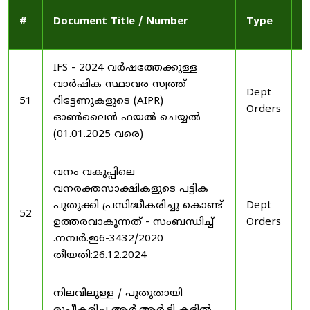
P
#
Document Title / Number
Type
D
IFS - 2024 വർഷത്തേക്കുള്ള
വാർഷിക സ്ഥാവര സ്വത്ത്
Dept
2
51
റിട്ടേണുകളുടെ (AIPR)
Orders
2
ഓൺലൈൻ ഫയൽ ചെയ്യൽ
(01.01.2025 വരെ)
വനം വകുപ്പിലെ
വനരക്തസാക്ഷികളുടെ പട്ടിക
പുതുക്കി പ്രസിദ്ധീകരിച്ചു കൊണ്ട്
Dept
2
52
ഉത്തരവാകുന്നത് - സംബന്ധിച്ച്
Orders
2
.നമ്പർ.ഇ6-3432/2020
തീയതി:26.12.2024
നിലവിലുള്ള / പുതുതായി