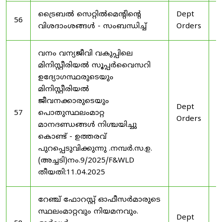
ട്രൈബൽ സെറ്റിൽമെൻ്റിൻ്റെ
Dept
1
56
വിശദാംശങ്ങൾ - സംബന്ധിച്ച്
Orders
2
വനം വന്യജീവി വകുപ്പിലെ
മിനിസ്റ്റീരിയൽ സൂപ്പർവൈസറി
ഉദ്യോഗസ്ഥരുടെയും
മിനിസ്റ്റീരിയൽ
ജീവനക്കാരുടെയും
Dept
1
57
പൊതുസ്ഥലംമാറ്റ
Orders
2
മാനദണ്ഡങ്ങൾ നിശ്ചയിച്ചു
കൊണ്ട് - ഉത്തരവ്
പുറപ്പെടുവിക്കുന്നു .നമ്പർ.സ.ഉ.
(അച്ചടി)നം.9/2025/F&WLD
തീയതി:11.04.2025
റേഞ്ച് ഫോറസ്റ്റ് ഓഫീസർമാരുടെ
സ്ഥലംമാറ്റവും നിയമനവും.
Dept
3