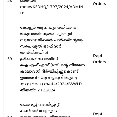
58
ഓർഡർ
Orders
2
നമ്പർ.KFDHQ/1797/2024/ADMIN-
D1
കോട്ടൂർ ആന പുനരധിവാസ
കേന്ദ്രത്തിന്റെയും പുത്തൂർ
സുവോളജിക്കൽ പാർക്കിന്റെയും
സ്പെഷ്യൽ ഓഫീസർ
തസ്തികയിൽ
Dept
3
59
ശ്രി.കെ.ജെ.വർഗീസ്
Orders
2
ഐ.എഫ്.എസ് (Rtd) ന്റെ നിയമന
കാലാവധി ദീർഘിപ്പിച്ചുകൊണ്ട്
ഉത്തരവ് - പുറപ്പെടുവിക്കുന്നു
.സ.ഉ.(കൈ) നം.44/2024/F&WLD
തീയതി:12.12.2024
ഫോറസ്റ്റ് അസിസ്റ്റൻ്റ്
കൺസർവേറ്ററുടെ
Dept
3