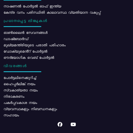
നാഷണൽ പോർട്ടൽ ഓഫ് ഇന്ത്യ
കേന്ദ്ര വനം പരിസ്ഥിതി കാലാവസ്ഥ വ്യതിയാന വകുപ്പ്
പ്രധാനപ്പെട്ട ലിങ്കുകൾ
ഓൺലൈൻ സേവനങ്ങൾ
ഡാഷ്ബോർഡ്
മുഖ്യമന്ത്രിയുടെ പരാതി പരിഹാരം
ഡോക്യുമെൻ്റ് പോർട്ടൽ
ഔദ്യോഗിക വെബ് പോർട്ടൽ
വിവരങ്ങൾ
പോര്‍ട്ടലിനെക്കുറിച്ച്
ഹൈപ്പർലിങ്ക് നയം
സ്വകാര്യതാ നയം
നിരാകരണം
പകർപ്പവകാശ നയം
വ്യവസ്ഥകളും നിബന്ധനകളും
സഹായം