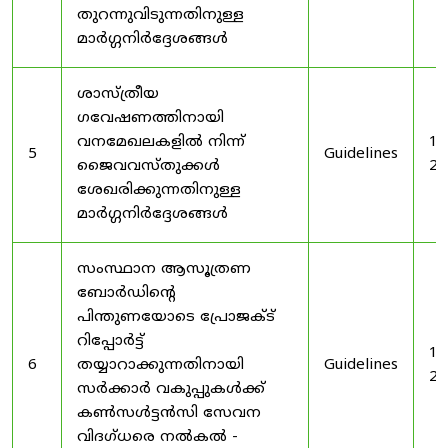
തുറന്നുവിടുന്നതിനുള്ള
മാർഗ്ഗനിർദ്ദേശങ്ങൾ
ശാസ്ത്രീയ
ഗവേഷണത്തിനായി
വനമേഖലകളിൽ നിന്ന്
19
5
Guidelines
ജൈവവസ്തുക്കൾ
20
ശേഖരിക്കുന്നതിനുള്ള
മാർഗ്ഗനിർദ്ദേശങ്ങൾ
സംസ്ഥാന ആസൂത്രണ
ബോർഡിൻ്റെ
പിന്തുണയോടെ പ്രോജക്ട്
റിപ്പോർട്ട്
19
6
തയ്യാറാക്കുന്നതിനായി
Guidelines
20
സർക്കാർ വകുപ്പുകൾക്ക്
കൺസൾട്ടൻസി സേവന
വിദഗ്ധരെ നൽകൽ -