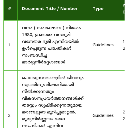
Pu
#
Document Title / Number
Type
Da
വനം ( സംരക്ഷണ ) നിയമം
1980, പ്രകാരം വനഭൂമി
വനേതര ഭൂമി എന്നിവയിൽ
19
1
Guidelines
ഉൾപ്പെടുന്ന പദ്ധതികൾ
20
സംബന്ധിച്ച
മാർഗ്ഗനിർദ്ദേശങ്ങൾ
പൊതുസ്ഥലങ്ങളിൽ ജീവനും
സ്വത്തിനും ഭീഷണിയായി
നിൽക്കുന്നതും
വികസനപ്രവർത്തനങ്ങൾക്ക്
തടസ്സം സൃഷ്ടിക്കുന്നതുമായ
മരങ്ങളുടെ മുറിച്ചുമാറ്റൽ,
20
2
Guidelines
മൂല്യനിർണ്ണയം ലേല
20
നടപടികൾ എന്നിവ