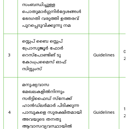
സംബന്ധിച്ചുള്ള
പൊതുമാർഗ്ഗനിർദ്ദേശങ്ങൾ
ഭേദഗതി വരുത്തി ഉത്തരവ്
പുറപ്പെടുവിക്കുന്നു നമ
സ്റ്റെപ് ബൈ സ്റ്റെപ്
പ്രോസുജൂർ ഫോർ
03
3
റെസ്‌പോണ്ടിങ് ടു
Guidelines
20
കോംപ്രമൈസ് ഓഫ്
സിസ്റ്റംസ്
മനുഷ്യവാസ
മേഖലകളിൽനിന്നും
സർട്ടിഫൈഡ് സ്നേക്ക്
ഹാൻഡ്‌ലർമാർ പിടിക്കുന്ന
19
4
പാമ്പുകളെ സുരക്ഷിതമായി
Guidelines
20
അവയുടെ തനതു
ആവാസവ്യവസ്ഥായിൽ