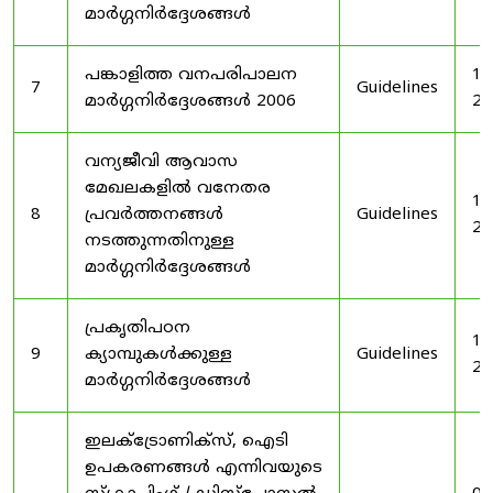
മാർഗ്ഗനിർദ്ദേശങ്ങൾ
പങ്കാളിത്ത വനപരിപാലന
19
7
Guidelines
മാർഗ്ഗനിർദ്ദേശങ്ങൾ 2006
20
വന്യജീവി ആവാസ
മേഖലകളിൽ വനേതര
19
8
പ്രവർത്തനങ്ങൾ
Guidelines
20
നടത്തുന്നതിനുള്ള
മാർഗ്ഗനിർദ്ദേശങ്ങൾ
പ്രകൃതിപഠന
19
9
ക്യാമ്പുകൾക്കുള്ള
Guidelines
20
മാർഗ്ഗനിർദ്ദേശങ്ങൾ
ഇലക്‌ട്രോണിക്‌സ്, ഐടി
ഉപകരണങ്ങൾ എന്നിവയുടെ