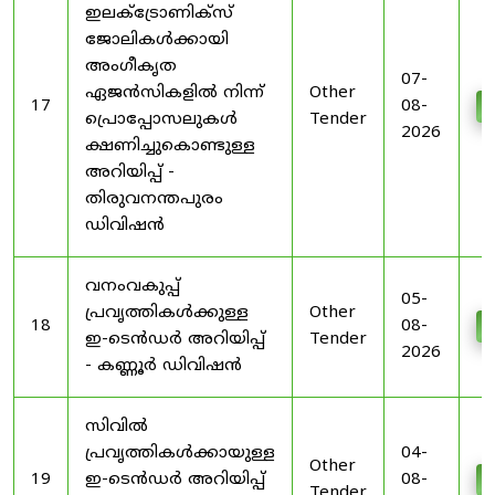
ഇലക്ട്രോണിക്സ്
ജോലികൾക്കായി
അംഗീകൃത
07-
ഏജൻസികളിൽ നിന്ന്
Other
17
08-
D
പ്രൊപ്പോസലുകൾ
Tender
2026
ക്ഷണിച്ചുകൊണ്ടുള്ള
അറിയിപ്പ് -
തിരുവനന്തപുരം
ഡിവിഷൻ
വനംവകുപ്പ്
05-
പ്രവൃത്തികൾക്കുള്ള
Other
18
08-
D
ഇ-ടെൻഡർ അറിയിപ്പ്
Tender
2026
- കണ്ണൂർ ഡിവിഷൻ
സിവിൽ
പ്രവൃത്തികൾക്കായുള്ള
04-
Other
19
ഇ-ടെൻഡർ അറിയിപ്പ്
08-
D
Tender