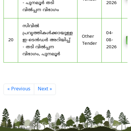
- പുനലൂർ തടി
2026
വിൽപ്പന വിഭാഗം
സിവിൽ
പ്രവൃത്തികൾക്കായുള്ള
04-
Other
20
ഇ-ടെൻഡർ അറിയിപ്പ്
08-
D
Tender
- തടി വിൽപ്പന
2026
വിഭാഗം, പുനലൂർ
« Previous
Next »