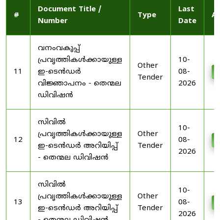
Document Title /
Last
#
Type
Ac
Number
Date
വനംവകുപ്പ്
പ്രവൃത്തികൾക്കായുള്ള
10-
Other
11
ഇ-ടെൻഡർ
08-
D
Tender
വിജ്ഞാപനം - തെന്മല
2026
ഡിവിഷൻ
സിവിൽ
10-
പ്രവൃത്തികൾക്കായുള്ള
Other
12
08-
D
ഇ-ടെൻഡർ അറിയിപ്പ്
Tender
2026
- തെന്മല ഡിവിഷൻ
സിവിൽ
10-
പ്രവൃത്തികൾക്കായുള്ള
Other
13
08-
D
ഇ-ടെൻഡർ അറിയിപ്പ്
Tender
2026