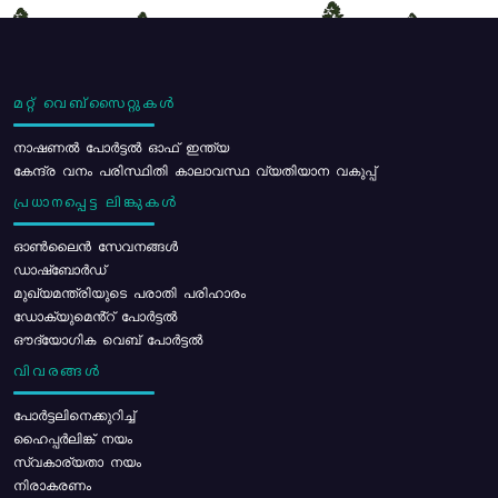
മറ്റ് വെബ്സൈറ്റുകൾ
നാഷണൽ പോർട്ടൽ ഓഫ് ഇന്ത്യ
കേന്ദ്ര വനം പരിസ്ഥിതി കാലാവസ്ഥ വ്യതിയാന വകുപ്പ്
പ്രധാനപ്പെട്ട ലിങ്കുകൾ
ഓൺലൈൻ സേവനങ്ങൾ
ഡാഷ്ബോർഡ്
മുഖ്യമന്ത്രിയുടെ പരാതി പരിഹാരം
ഡോക്യുമെൻ്റ് പോർട്ടൽ
ഔദ്യോഗിക വെബ് പോർട്ടൽ
വിവരങ്ങൾ
പോര്‍ട്ടലിനെക്കുറിച്ച്
ഹൈപ്പർലിങ്ക് നയം
സ്വകാര്യതാ നയം
നിരാകരണം