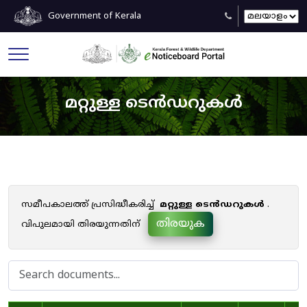
Government of Kerala
മറ്റുള്ള ടെൻഡറുകൾ
സമീപകാലത്ത് പ്രസിദ്ധീകരിച്ച്
മറ്റുള്ള ടെൻഡറുകൾ
.
തിരയുക
വിപുലമായി തിരയുന്നതിന്