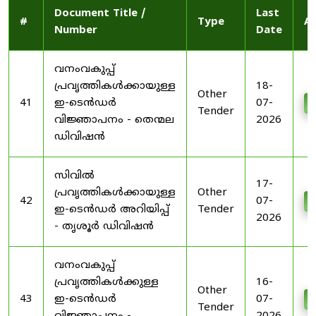
Document Title /
Last
#
Type
Ac
Number
Date
വനംവകുപ്പ്
പ്രവൃത്തികൾക്കായുള്ള
18-
Other
41
ഇ-ടെൻഡർ
07-
D
Tender
വിജ്ഞാപനം - തെന്മല
2026
ഡിവിഷൻ
സിവിൽ
17-
പ്രവൃത്തികൾക്കായുള്ള
Other
42
07-
D
ഇ-ടെൻഡർ അറിയിപ്പ്
Tender
2026
- തൃശൂർ ഡിവിഷൻ
വനംവകുപ്പ്
പ്രവൃത്തികൾക്കുള്ള
16-
Other
43
ഇ-ടെൻഡർ
07-
D
Tender