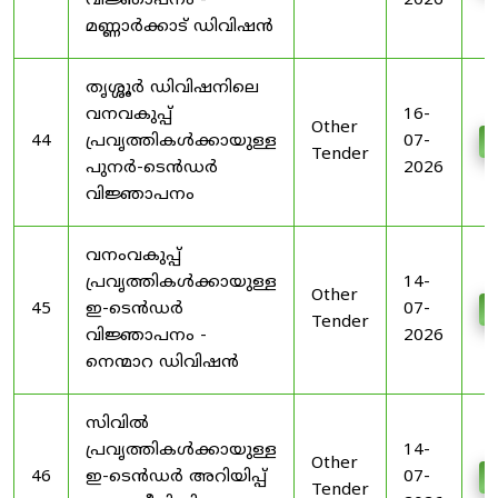
വിജ്ഞാപനം -
2026
മണ്ണാർക്കാട് ഡിവിഷൻ
തൃശ്ശൂർ ഡിവിഷനിലെ
വനവകുപ്പ്
16-
Other
44
പ്രവൃത്തികൾക്കായുള്ള
07-
D
Tender
പുനർ-ടെൻഡർ
2026
വിജ്ഞാപനം
വനംവകുപ്പ്
പ്രവൃത്തികൾക്കായുള്ള
14-
Other
45
ഇ-ടെൻഡർ
07-
D
Tender
വിജ്ഞാപനം -
2026
നെന്മാറ ഡിവിഷൻ
സിവിൽ
പ്രവൃത്തികൾക്കായുള്ള
14-
Other
46
ഇ-ടെൻഡർ അറിയിപ്പ്
07-
D
Tender