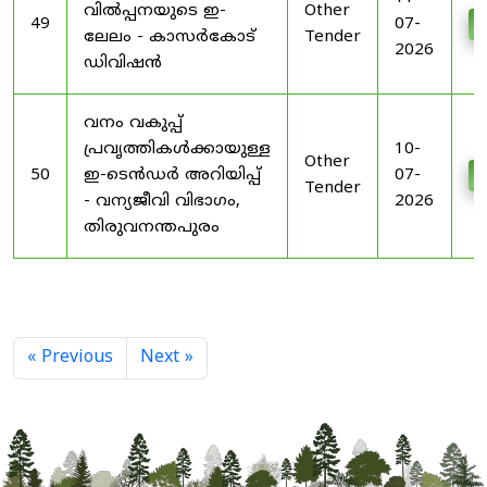
വിൽപ്പനയുടെ ഇ-
Other
49
07-
D
ലേലം - കാസർകോട്
Tender
2026
ഡിവിഷൻ
വനം വകുപ്പ്
പ്രവൃത്തികൾക്കായുള്ള
10-
Other
50
ഇ-ടെൻഡർ അറിയിപ്പ്
07-
D
Tender
- വന്യജീവി വിഭാഗം,
2026
തിരുവനന്തപുരം
« Previous
Next »