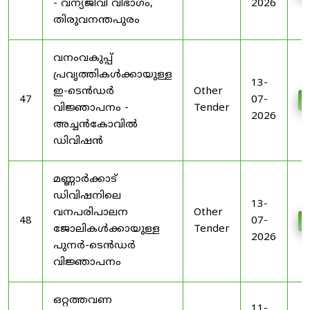
- വന്യജീവി വിഭാഗം,
2026
തിരുവനന്തപുരം
വനംവകുപ്പ്
പ്രവൃത്തികൾക്കായുള്ള
13-
ഇ-ടെൻഡർ
Other
47
07-
D
വിജ്ഞാപനം -
Tender
2026
അച്ചൻകോവിൽ
ഡിവിഷൻ
മണ്ണാർക്കാട്
ഡിവിഷനിലെ
13-
വനപരിപാലന
Other
48
07-
D
ജോലികൾക്കായുള്ള
Tender
2026
പുനർ-ടെൻഡർ
വിജ്ഞാപനം
ഒറ്റത്തവണ
11-