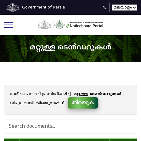
Government of Kerala
മറ്റുള്ള ടെൻഡറുകൾ
സമീപകാലത്ത് പ്രസിദ്ധീകരിച്ച്
മറ്റുള്ള ടെൻഡറുകൾ
.
തിരയുക
വിപുലമായി തിരയുന്നതിന്