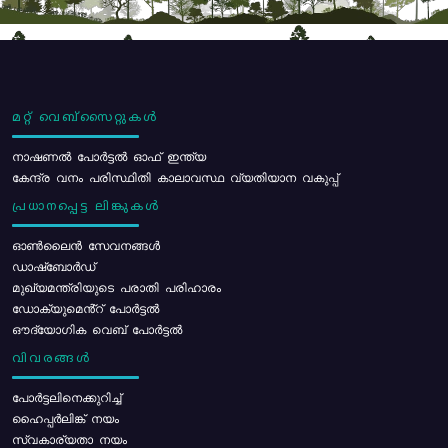
മറ്റ് വെബ്സൈറ്റുകൾ
നാഷണൽ പോർട്ടൽ ഓഫ് ഇന്ത്യ
കേന്ദ്ര വനം പരിസ്ഥിതി കാലാവസ്ഥ വ്യതിയാന വകുപ്പ്
പ്രധാനപ്പെട്ട ലിങ്കുകൾ
ഓൺലൈൻ സേവനങ്ങൾ
ഡാഷ്ബോർഡ്
മുഖ്യമന്ത്രിയുടെ പരാതി പരിഹാരം
ഡോക്യുമെൻ്റ് പോർട്ടൽ
ഔദ്യോഗിക വെബ് പോർട്ടൽ
വിവരങ്ങൾ
പോര്‍ട്ടലിനെക്കുറിച്ച്
ഹൈപ്പർലിങ്ക് നയം
സ്വകാര്യതാ നയം